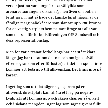
verkar just nu vara ungefär lika välfyllda som
arenarestaurangens ölkranar), men även om bollen
letat sig in i nät så hade det kanske lurat någon av de
fåtaliga marginalåskådare som slantat upp 280 kronor
för en vettig sittplats hemma mot Brage att allt var
som det ska för fotbollsföreningen GIF Sundsvall och
dess representationslag.
Men för varje tränat fotbollsöga har det stått klart
länge (jag har tjatat om det om och om igen, såväl
efter segrar som efter förluster) att det här spelet inte
kommer att leda upp till allsvenskan. Det finns inte på
kartan.
Inget lag som uttalat säger sig aspirera på en
allsvensk direktplats kan tillåta ett lag på negativ
kvalplats att komma upp och skapa chanser så enkelt
och i sådana mängder. Inget lag som sagt sig vara fullt