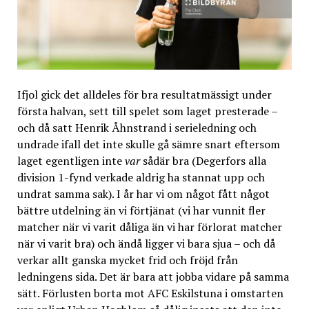
Ifjol gick det alldeles för bra resultatmässigt under
första halvan, sett till spelet som laget presterade –
och då satt Henrik Åhnstrand i serieledning och
undrade ifall det inte skulle gå sämre snart eftersom
laget egentligen inte
var
sådär bra (Degerfors alla
division 1-fynd verkade aldrig ha stannat upp och
undrat samma sak). I år har vi om något fått något
bättre utdelning än vi förtjänat (vi har vunnit fler
matcher när vi varit dåliga än vi har förlorat matcher
när vi varit bra) och ändå ligger vi bara sjua – och då
verkar allt ganska mycket frid och fröjd från
ledningens sida. Det är bara att jobba vidare på samma
sätt. Förlusten borta mot AFC Eskilstuna i omstarten