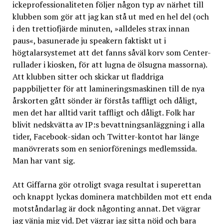
ickeprofessionaliteten följer någon typ av närhet till
klubben som gör att jag kan stå ut med en hel del (och
i den trettiofjärde minuten, »alldeles strax innan
paus«, basunerade ju speakern faktiskt ut i
högtalarsystemet att det fanns såväl korv som Center-
rullader i kiosken, för att lugna de ölsugna massorna).
Att klubben sitter och skickar ut fladdriga
pappbiljetter för att lamineringsmaskinen till de nya
årskorten gått sönder är förstås taffligt och dåligt,
men det har alltid varit taffligt och dåligt. Folk har
blivit nedskvätta av IP:s bevattningsanläggning i alla
tider, Facebook-sidan och Twitter-kontot har länge
manövrerats som en seniorförenings medlemssida.
Man har vant sig.
Att Giffarna gör otroligt svaga resultat i superettan
och knappt lyckas dominera matchbilden mot ett enda
motståndarlag är dock någonting annat. Det vägrar
jag vänja mig vid. Det vägrar jag sitta nöjd och bara