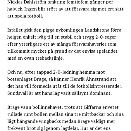
Nicklas Dahlström omkring femtiofem gånger per
halvlek. Ingen blir trött av att försvara sig mot ert sätt
att spela fotboll.
Istället gick den pigga nykomlingen Landskrona förra
helgen enkelt iväg till en stabil och trygg 2-0-seger
efter ytterligare ett av många försvarshaverier som
tillkommit mycket på grund av det envisa spelandet
med en ovan trebackslinje.
Och nu, efter tappad 2-0-ledning hemma mot
bottenlaget Brage, så känner Henrik Åhnstrand att
det han vill förmedla utåt till de fotbollsintresserade i
Sundsvall är att hans lag varit sällsynt dominant.
Brage vann bollinnehavet, trots att Giffarna envetet
rullade runt bollen mellan sina tre mittbackar och sina
lågt hängande wingbacks medan Brage väldigt mer
frekvent bröt sig igenom lagdelar. Hur är det ens