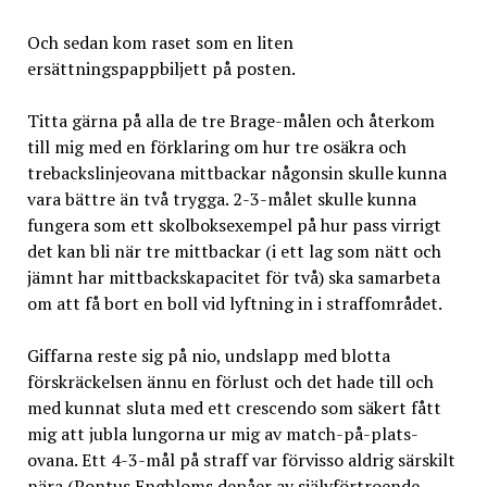
Och sedan kom raset som en liten
ersättningspappbiljett på posten.
Titta gärna på alla de tre Brage-målen och återkom
till mig med en förklaring om hur tre osäkra och
trebackslinjeovana mittbackar någonsin skulle kunna
vara bättre än två trygga. 2-3-målet skulle kunna
fungera som ett skolboksexempel på hur pass virrigt
det kan bli när tre mittbackar (i ett lag som nätt och
jämnt har mittbackskapacitet för två) ska samarbeta
om att få bort en boll vid lyftning in i straffområdet.
Giffarna reste sig på nio, undslapp med blotta
förskräckelsen ännu en förlust och det hade till och
med kunnat sluta med ett crescendo som säkert fått
mig att jubla lungorna ur mig av match-på-plats-
ovana. Ett 4-3-mål på straff var förvisso aldrig särskilt
nära (Pontus Engbloms depåer av självförtroende