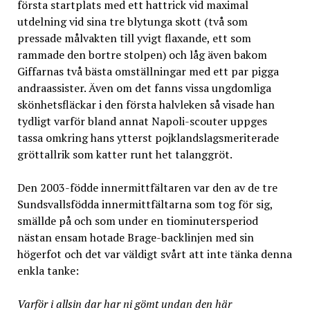
första startplats med ett hattrick vid maximal
utdelning vid sina tre blytunga skott (två som
pressade målvakten till yvigt flaxande, ett som
rammade den bortre stolpen) och låg även bakom
Giffarnas två bästa omställningar med ett par pigga
andraassister. Även om det fanns vissa ungdomliga
skönhetsfläckar i den första halvleken så visade han
tydligt varför bland annat Napoli-scouter uppges
tassa omkring hans ytterst pojklandslagsmeriterade
gröttallrik som katter runt het talanggröt.
Den 2003-födde innermittfältaren var den av de tre
Sundsvallsfödda innermittfältarna som tog för sig,
smällde på och som under en tiominutersperiod
nästan ensam hotade Brage-backlinjen med sin
högerfot och det var väldigt svårt att inte tänka denna
enkla tanke:
Varför i allsin dar har ni gömt undan den här