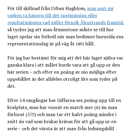
För till skillnad från Urban Hagblom,
som sagt sig
varken ta hänsyn till det spelmässiga eller
resultatmässiga vad gäller Henrik Åhnstrands framtid
,
så tycker jag att man åtminstone måste se till hur
laget spelar sin fotboll när man bedömer huruvida ens
representationslag är på väg åt rätt håll.
För jag har bestämt för mig att det här laget själva var
ganska klara i att målet borde vara att gå upp ur den
här serien – och efter en poäng av nio möjliga efter
uppehållet är det alldeles otroligt lite som tyder på
det.
Efter 14 omgångar har Giffarna sex poäng upp till en
kvalplats, man har vunnit en match mer (6) än man
förlorat (5!!!) och man tar ett halvt poäng mindre i
snitt än vad som brukar krävas för att gå upp ur en
serie – och det värsta är att man från ledningshåll