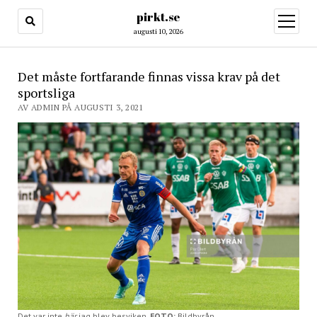
pirkt.se
öppna
meny
augusti 10, 2026
Det måste fortfarande finnas vissa krav på det
sportsliga
AV ADMIN PÅ AUGUSTI 3, 2021
Det var inte
här
jag blev besviken.
FOTO:
Bildbyrån.