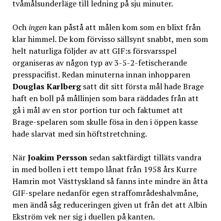
tvåmålsunderläge till ledning på sju minuter.
Och
ingen
kan påstå att målen kom som en blixt från
klar himmel. De kom förvisso sällsynt snabbt, men som
helt naturliga följder av att GIF:s försvarsspel
organiseras av någon typ av 3-5-2-fetischerande
presspacifist. Redan minuterna innan inhopparen
Douglas Karlberg
satt dit sitt första mål hade Brage
haft en boll på mållinjen som bara räddades från att
gå i mål av en stor portion tur och faktumet att
Brage-spelaren som skulle fösa in den i öppen kasse
hade slarvat med sin höftstretchning.
När
Joakim Persson
sedan saktfärdigt tilläts vandra
in med bollen i ett tempo lånat från 1958 års Kurre
Hamrin mot Västtyskland så fanns inte mindre än åtta
GIF-spelare nedanför egen straffområdeshalvmåne,
men ändå såg reduceringen given ut från det att Albin
Ekström vek ner sig i duellen på kanten.