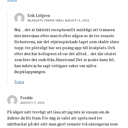
Erik Löfgren
INLÄGGETS FÖRFATTARE
| AUGUSTI 3, 2021
Nej… det är faktiskt exceptionellt märkligt att tränaren
inte intervjuas efter match efter någon av de tre senaste
förlusterna, när det stjärnspäckade laget som skulle sluta
topp-tre plötsligt har sex poäng upp till kvalplats. Och
efter den här kollapsen så var det alltså… det där citatet
som blev det
enda
från Åhnstrand. Det är ju inte hans fel,
han måste ju ha sagt vettigare saker om själva
ihopklappningen.
Svara
Fredde
AUGUSTI 3, 2021
På något sätt trevligt att läsa att jag inte är ensam om de
åsikter du för fram. För mig är valet att spela med tre
mittbackar på det sätt man gjort senaste två säsongerna som