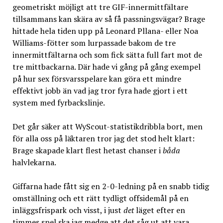
geometriskt möjligt att tre GIF-innermittfältare
tillsammans kan skära av så få passningsvägar? Brage
hittade hela tiden upp på Leonard Pllana- eller Noa
Williams-fötter som lurpassade bakom de tre
innermittfältarna och som fick sätta full fart mot de
tre mittbackarna. Där hade vi gång på gång exempel
på hur sex försvarsspelare kan göra ett mindre
effektivt jobb än vad jag tror fyra hade gjort i ett
system med fyrbackslinje.
Det går säker att WyScout-statistikdribbla bort, men
för alla oss på läktaren tror jag det stod helt klart:
Brage skapade klart flest hetast chanser i
båda
halvlekarna.
Giffarna hade fått sig en 2-0-ledning på en snabb tidig
omställning och ett rätt tydligt offsidemål på en
inläggsfrispark och visst, i just
det
läget efter en
timmes spel ska jag medge att det såg ut att vara