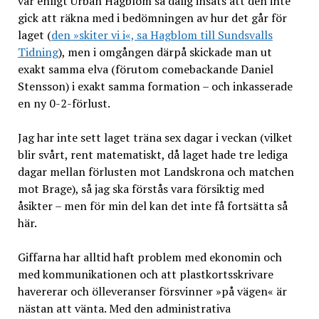
var enligt Urban Hagblom så dålig insats att den inte
gick att räkna med i bedömningen av hur det går för
laget (
den »skiter vi i«, sa Hagblom till Sundsvalls
Tidning
), men i omgången därpå skickade man ut
exakt samma elva (förutom comebackande Daniel
Stensson) i exakt samma formation – och inkasserade
en ny 0-2-förlust.
Jag har inte sett laget träna sex dagar i veckan (vilket
blir svårt, rent matematiskt, då laget hade tre lediga
dagar mellan förlusten mot Landskrona och matchen
mot Brage), så jag ska förstås vara försiktig med
åsikter – men för min del kan det inte få fortsätta så
här.
Giffarna har alltid haft problem med ekonomin och
med kommunikationen och att plastkortsskrivare
havererar och ölleveranser försvinner »på vägen« är
nästan att vänta. Med den administrativa