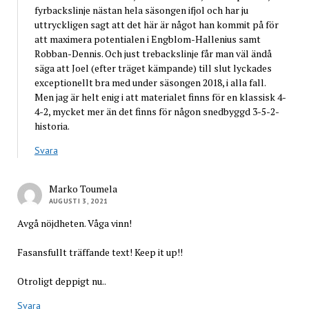
fyrbackslinje nästan hela säsongen ifjol och har ju
uttryckligen sagt att det här är något han kommit på för
att maximera potentialen i Engblom-Hallenius samt
Robban-Dennis. Och just trebackslinje får man väl ändå
säga att Joel (efter träget kämpande) till slut lyckades
exceptionellt bra med under säsongen 2018, i alla fall.
Men jag är helt enig i att materialet finns för en klassisk 4-
4-2, mycket mer än det finns för någon snedbyggd 3-5-2-
historia.
Svara
Marko Toumela
AUGUSTI 3, 2021
Avgå nöjdheten. Våga vinn!
Fasansfullt träffande text! Keep it up!!
Otroligt deppigt nu..
Svara