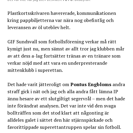
Plastkortsskrivaren havererade, kommunikationen
kring pappbiljetterna var nära nog obefintlig och
leveransen av öl uteblev helt.
GIF Sundsvall som fotbollsförening verkar må rätt
kymigt just nu, men sämst av allt tror jag klubben mår
av att dess a-lag fortsätter tränas av en tränare som
verkar nöjd med att vara en underpresterande
mittenklubb i superettan.
Det hade varit jätteroligt om
Pontus Engbloms
andra
straff gick i nät och jag och alla andra fått lämna IP
ännu hesare av ett slutgiltigt segervrål – men det hade
inte förändrat analysen. Det var inte vid den svaga
bollträffen som det stod klart att någonting är
alldeles galet i sättet den här stjärnspäckade och
favorittippade superettantruppen spelar sin fotboll.