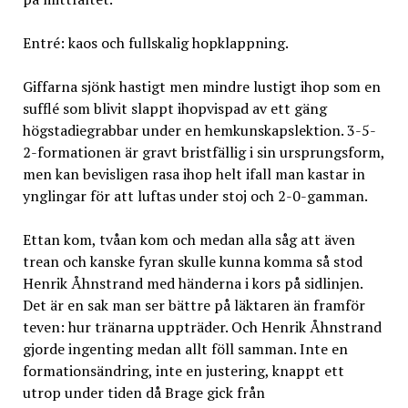
Entré: kaos och fullskalig hopklappning.
Giffarna sjönk hastigt men mindre lustigt ihop som en
sufflé som blivit slappt ihopvispad av ett gäng
högstadiegrabbar under en hemkunskapslektion. 3-5-
2-formationen är gravt bristfällig i sin ursprungsform,
men kan bevisligen rasa ihop helt ifall man kastar in
ynglingar för att luftas under stoj och 2-0-gamman.
Ettan kom, tvåan kom och medan alla såg att även
trean och kanske fyran skulle kunna komma så stod
Henrik Åhnstrand med händerna i kors på sidlinjen.
Det är en sak man ser bättre på läktaren än framför
teven: hur tränarna uppträder. Och Henrik Åhnstrand
gjorde ingenting medan allt föll samman. Inte en
formationsändring, inte en justering, knappt ett
utrop under tiden då Brage gick från