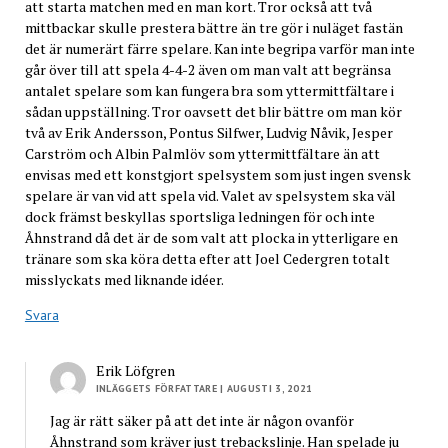
att starta matchen med en man kort. Tror också att två
mittbackar skulle prestera bättre än tre gör i nuläget fastän
det är numerärt färre spelare. Kan inte begripa varför man inte
går över till att spela 4-4-2 även om man valt att begränsa
antalet spelare som kan fungera bra som yttermittfältare i
sådan uppställning. Tror oavsett det blir bättre om man kör
två av Erik Andersson, Pontus Silfwer, Ludvig Nåvik, Jesper
Carström och Albin Palmlöv som yttermittfältare än att
envisas med ett konstgjort spelsystem som just ingen svensk
spelare är van vid att spela vid. Valet av spelsystem ska väl
dock främst beskyllas sportsliga ledningen för och inte
Åhnstrand då det är de som valt att plocka in ytterligare en
tränare som ska köra detta efter att Joel Cedergren totalt
misslyckats med liknande idéer.
Svara
Erik Löfgren
INLÄGGETS FÖRFATTARE
| AUGUSTI 3, 2021
Jag är rätt säker på att det inte är någon ovanför
Åhnstrand som kräver just trebackslinje. Han spelade ju