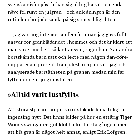
svenska nivån påstår han sig aldrig ha satt en enda
näve fel runt en julgran – och anledningen är den
rutin han började samla på sig som väldigt liten.
– Jag var nog inte mer än fem år innan jag gavs fullt
ansvar för granklädandet i hemmet och det är klart att
man växer med ett sådant ansvar, säger han. När andra
bortskämda barn satt och lekte med någon dan-före-
dopparedan-present från julestrumpan satt jag och
analyserade barrtätheten på granen medan min far
lyfte ner den i julgransfoten.
»Alltid varit lustfyllt«
Att stora stjärnor börjar sin utstakade bana tidigt är
ingenting nytt. Det finns bilder på hur en ettårig Tiger
Woods swingar en golfklubba för första gången, men
att klä gran är något helt annat, enligt Erik Löfgren.