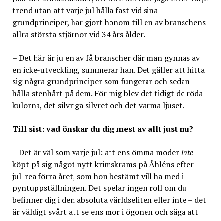
trend utan att varje jul hålla fast vid sina
grundprinciper, har gjort honom till en av branschens
allra största stjärnor vid 34 års ålder.
– Det här är ju en av få branscher där man gynnas av
en icke-utveckling, summerar han. Det gäller att hitta
sig några grundprinciper som fungerar och sedan
hålla stenhårt på dem. För mig blev det tidigt de röda
kulorna, det silvriga silvret och det varma ljuset.
Till sist: vad önskar du dig mest av allt just nu?
– Det är väl som varje jul: att ens ömma moder
inte
köpt på sig något nytt krimskrams på Åhléns efter-
jul-rea förra året, som hon bestämt vill ha med i
pyntuppställningen. Det spelar ingen roll om du
befinner dig i den absoluta världseliten eller inte – det
är väldigt svårt att se ens mor i ögonen och säga att