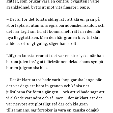
glitter, som brukar vara en central byggsten i varje
granklädnad, bytts ut mot vita flaggor i papp.
– Det är för det första aldrig lätt att klä en gran på
»bortaplan«, utan sina egna barndomshemskulor, och
det har tagit sin tid att komma helt rätt in i den här
nya flaggtaktiken. Men den här granen blev till slut
alldeles otroligt gullig, säger han stolt.
Löfgren konstaterar att det var en stor lycka när han
härom julen insåg att flickvännen delade hans syn på
hur en julgran ska kläs.
– Det är klart att vi hade varit ihop ganska länge när
det var dags att bära in granen och kånka ner
julkulorna för första gången… och att vi hade sagt att
vi älskade varandra och så, men… det är klart att det
var nervöst att plötsligt stå där och klä gran
tillsammans. Jag försöker ju vara en ganska ödmjuk