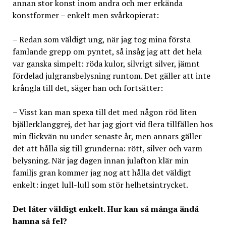
annan stor konst inom andra och mer erkända
konstformer – enkelt men svårkopierat:
– Redan som väldigt ung, när jag tog mina första
famlande grepp om pyntet, så insåg jag att det hela
var ganska simpelt: röda kulor, silvrigt silver, jämnt
fördelad julgransbelysning runtom. Det gäller att inte
krångla till det, säger han och fortsätter:
– Visst kan man spexa till det med någon röd liten
bjällerklanggrej, det har jag gjort vid flera tillfällen hos
min flickvän nu under senaste år, men annars gäller
det att hålla sig till grunderna: rött, silver och varm
belysning. När jag dagen innan julafton klär min
familjs gran kommer jag nog att hålla det väldigt
enkelt: inget lull-lull som stör helhetsintrycket.
Det låter väldigt enkelt. Hur kan så många ändå
hamna så fel?