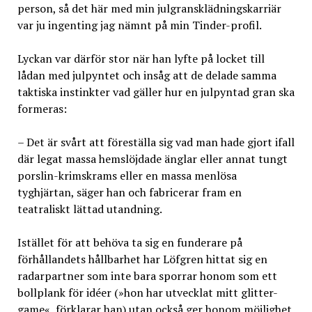
person, så det här med min julgransklädningskarriär
var ju ingenting jag nämnt på min Tinder-profil.
Lyckan var därför stor när han lyfte på locket till
lådan med julpyntet och insåg att de delade samma
taktiska instinkter vad gäller hur en julpyntad gran ska
formeras:
– Det är svårt att föreställa sig vad man hade gjort ifall
där legat massa hemslöjdade änglar eller annat tungt
porslin-krimskrams eller en massa menlösa
tyghjärtan, säger han och fabricerar fram en
teatraliskt lättad utandning.
Istället för att behöva ta sig en funderare på
förhållandets hållbarhet har Löfgren hittat sig en
radarpartner som inte bara sporrar honom som ett
bollplank för idéer (»hon har utvecklat mitt glitter-
game«, förklarar han) utan också ger honom möjlighet