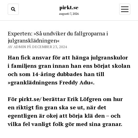
pirkt.se
öppna
meny
augusti 7, 2026
Experten: »Så undviker du fallgroparna i
julgransklädningen«
AV ADMIN PÅ DECEMBER 23, 2024
Han fick ansvar för att hänga julgranskulor
i familjens gran innan han ens börjat skolan
och som 14-åring dubbades han till
»granklädningens Freddy Adu«.
För pirkt.se/ berättar Erik Löfgren om hur
en riktigt fin gran ska se ut, när det
egentligen är okej att börja klä den – och
vilka fel vanligt folk gör med sina granar.