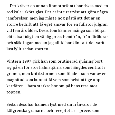
– Det kräver en annan finmotorik att handskas med en
röd kula i skört glas. Det är inte rättvist att göra några
jämförelser, men jag måste nog påstå att det är en
större bedrift att få eget ansvar för en fullstor julgran
vid fem års ålder. Dessutom känner många som börjar
elitsatsa tidigt en väldig press hemifrån, från föräldrar
och släktingar, medan jag alltid har känt att det varit
lustfyllt sedan starten.
Vintern 1997 gick han som orutinerad sjuåring bort
sig på en för stor halmstjärna som hängdes centralt i
granen, men kritikstormen som följde – som var av en
magnitud som kunnat få vem som helst att ge upp
karriären – bara stärkte honom på hans resa mot
toppen.
Sedan dess har halmen lyst med sin frånvaro i de
Löfgrenska granarna och receptet är – precis som