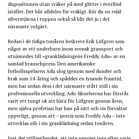
dispositionen utan vräker på med glitter i överflöd
istället. Det blir alldeles för vräkigt. Kör du en rejäl
silverstjärna i toppen också så blir det ju i det
närmaste vulgärt.
Redan i de tidiga tonåren beskrevs Erik Löfgren som
något av ett underbarn inom svensk gransport och
utnämndes till »granklädningens Freddy Adu« av en
samlad branschpress. Den amerikanske
fotbollsspelaren Adu slog igenom med dunder och
brak som 14-åring och spåddes en lysande framtid,
men har sedan dess i det närmaste stått still i sin
professionella utveckling. Adu-liknelserna har förstås
varit ett tungt ok att bära för Löfgren genom åren,
men själva profetian har han på sätt och vis förvaltat
ypperligt, genom att – precis som Freddy Adu – inte
utvecklas
alls
i sin granklädning sedan tonåren.
Just det stillaståendet, att inte nervöst jaga efter varje