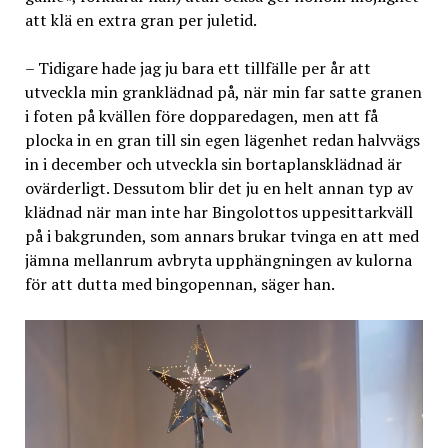
att klä en extra gran per juletid.
– Tidigare hade jag ju bara ett tillfälle per år att
utveckla min granklädnad på, när min far satte granen
i foten på kvällen före dopparedagen, men att få
plocka in en gran till sin egen lägenhet redan halvvägs
in i december och utveckla sin bortaplansklädnad är
ovärderligt. Dessutom blir det ju en helt annan typ av
klädnad när man inte har Bingolottos uppesittarkväll
på i bakgrunden, som annars brukar tvinga en att med
jämna mellanrum avbryta upphängningen av kulorna
för att dutta med bingopennan, säger han.