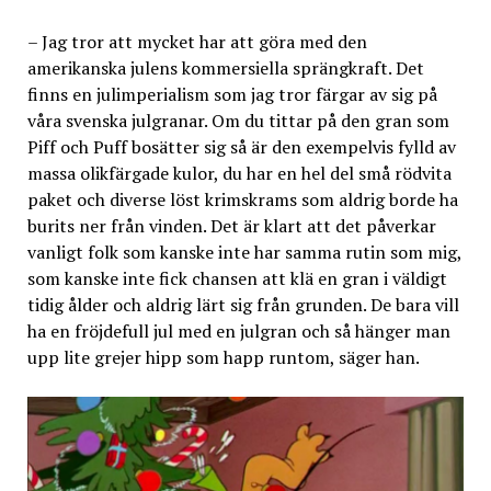
– Jag tror att mycket har att göra med den
amerikanska julens kommersiella sprängkraft. Det
finns en julimperialism som jag tror färgar av sig på
våra svenska julgranar. Om du tittar på den gran som
Piff och Puff bosätter sig så är den exempelvis fylld av
massa olikfärgade kulor, du har en hel del små rödvita
paket och diverse löst krimskrams som aldrig borde ha
burits ner från vinden. Det är klart att det påverkar
vanligt folk som kanske inte har samma rutin som mig,
som kanske inte fick chansen att klä en gran i väldigt
tidig ålder och aldrig lärt sig från grunden. De bara vill
ha en fröjdefull jul med en julgran och så hänger man
upp lite grejer hipp som happ runtom, säger han.