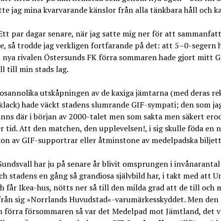
tte jag mina kvarvarande känslor från alla tänkbara håll och k
Ett par dagar senare, när jag satte mig ner för att sammanfat
e, så trodde jag verkligen fortfarande på det: att 5–0-seger
 nya rivalen Östersunds FK förra sommaren hade gjort mitt G
l till min stads lag.
osannolika utskåpningen av de kaxiga jämtarna (med deras re
klack) hade väckt stadens slumrande GIF-sympati; den som ja
nns där i början av 2000-talet men som sakta men säkert ero
r tid. Att den matchen, den upplevelsen!, i sig skulle föda en 
on av GIF-supportrar eller åtminstone av medelpadska biljet
undsvall har ju på senare år blivit omsprungen i invånarantal
h stadens en gång så grandiosa självbild har, i takt med att 
h får Ikea-hus, nötts ner så till den milda grad att de till och
ifrån sig »Norrlands Huvudstad«-varumärkesskyddet. Men den 
n förra försommaren så var det Medelpad mot Jämtland, det v