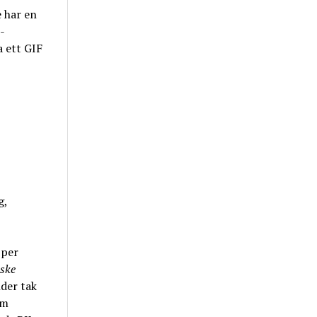
 har en
-
 ett GIF
g,
 per
ske
nder tak
om