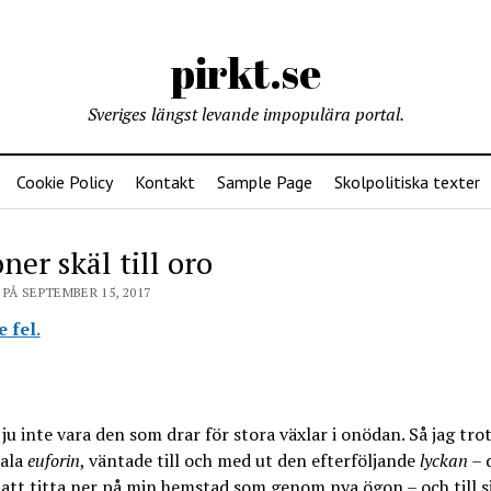
pirkt.se
Sveriges längst levande impopulära portal.
Cookie Policy
Kontakt
Sample Page
Skolpolitiska texter
ner skäl till oro
PÅ SEPTEMBER 15, 2017
 fel.
 ju inte vara den som drar för stora växlar i onödan. Så jag tro
iala
euforin
, väntade till och med ut den efterföljande
lyckan
– 
 att titta ner på min hemstad som genom nya ögon – och till s