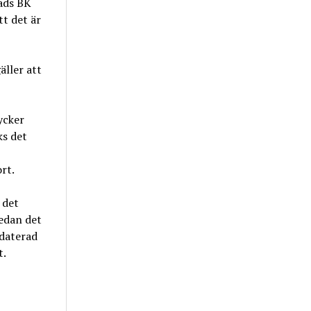
tads BK
tt det är
äller att
ycker
s det
rt.
 det
edan det
pdaterad
t.