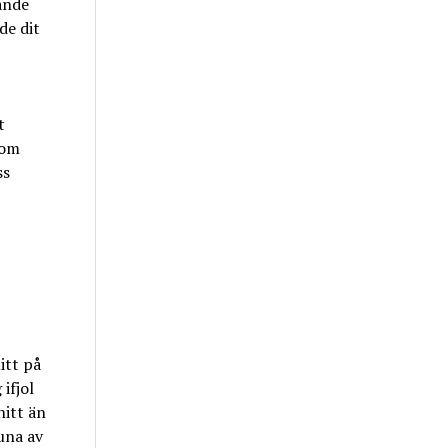
ande
de dit
t
som
ss
itt på
ifjol
nitt än
una av