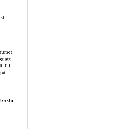
nst
ktumet
og att
 ifall
 på
.
största