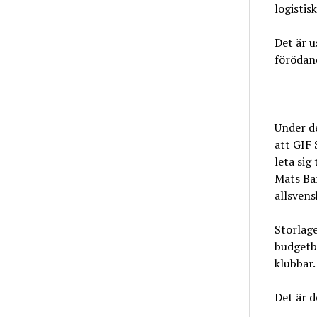
logistisk
Det är u
förödan
Under de
att GIF 
leta sig 
Mats Bar
allsvens
Storlag
budgetba
klubbar.
Det är d