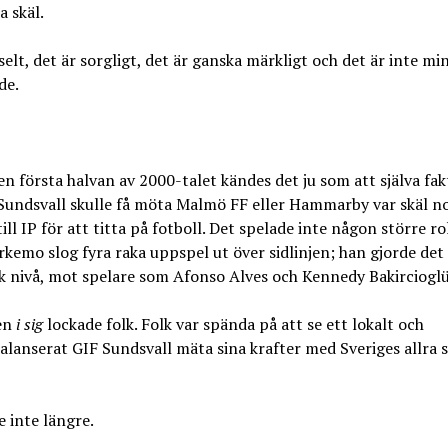
a skäl.
selt, det är sorgligt, det är ganska märkligt och det är inte mi
de.
n första halvan av 2000-talet kändes det ju som att själva fa
Sundsvall skulle få möta Malmö FF eller Hammarby var skäl n
till IP för att titta på fotboll. Det spelade inte någon större roll
kemo slog fyra raka uppspel ut över sidlinjen; han gjorde det
k nivå, mot spelare som Afonso Alves och Kennedy Bakircioglü
en
i sig
lockade folk. Folk var spända på att se ett lokalt och
lanserat GIF Sundsvall mäta sina krafter med Sveriges allra 
e inte längre.