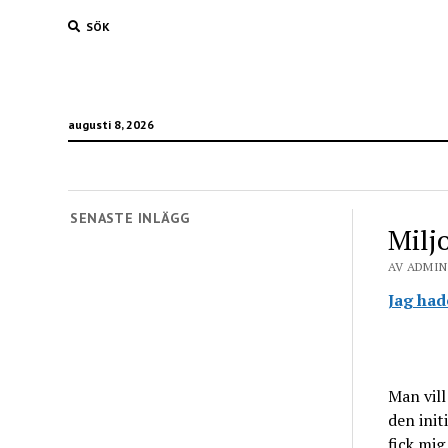
SÖK
augusti 8, 2026
SENASTE INLÄGG
Miljo
AV ADMIN 
Jag hade
Man vill
den init
fick mig