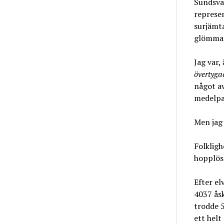
Sundsva
represe
surjämta
glömma
Jag var,
övertyga
något av
medelpad
Men jag 
Folkligh
hopplösa
Efter el
4037 åsk
trodde 
ett helt