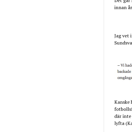
Det går 
innan år
Jag vet 
Sundsval
Kanske ha
fotbolls
där inte
lyfta (K