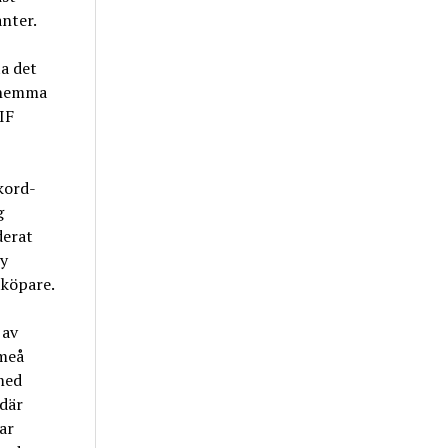
anter.
ta det
n hemma
IF
kord-
g
derat
ny
tköpare.
 av
Umeå
 med
där
ar