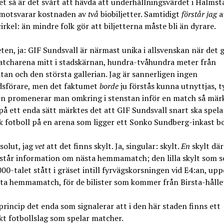
et så är det svårt att hävda att underhållningsvärdet i Halms
otsvarar kostnaden av
två
biobiljetter. Samtidigt
förstår jag
a
irkel: än mindre folk gör att biljetterna måste bli än dyrare.
ten, ja: GIF Sundsvall är närmast unika i allsvenskan när det g
atcharena mitt i stadskärnan, hundra-tvåhundra meter från
an och den största gallerian. Jag är sannerligen ingen
sförare, men det faktumet
borde
ju förstås kunna utnyttjas, t
n promenerar man omkring i stenstan inför en match så märk
å ett enda sätt märktes det att GIF Sundsvall snart ska spela
k fotboll på en arena som ligger ett Sonko Sundberg-inkast bo
bsolut, jag
vet
att det finns skylt. Ja, singular: skylt.
En
skylt där
 står information om nästa hemmamatch; den lilla skylt som s
000-talet stått i gräset intill fyrvägskorsningen vid E4:an, up
ta hemmamatch, för de bilister som kommer från Birsta-hålle
 princip det enda som signalerar att i den här staden finns ett
kt fotbollslag som spelar matcher.