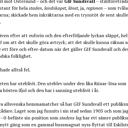
ll mot Östersund – och det var
GIF Sundsvall
– ställföreträd
ntant för hela
staden
,
landskapet
,
länet
, ja,
regionen
– som tvåla
rna; skickade hem inkräktarna med en trynstöt de sent skulle
.
 även efter att euforin och den efterföljande lyckan släppt, hel
d
om att det skulle göra avtryck; att det skulle kunna räknas 
 ett före och efter-datum när det gäller GIF Sundsvall och de
ska folklighet.
hade alltså fel.
eten har uteblivit. Den uteblev under den lika Rúnar-lösa som
 hösten ifjol och den har i sanning uteblivit i år.
va allsvenska hemmamatcher så har GIF Sundsvall ett publiksn
ådare. Laget som jag funnits i sin stad sedan 1903 och som jag 
5–0-befäste sin position som
stadens lag
har ett sämre publiks
 nytt gäng som en gammal bussmagnat nyss flyttat till Eskilst