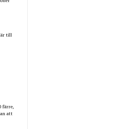
joner
r till
 färre,
ran att