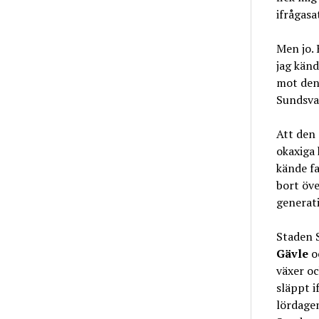
ifrågasa
Men jo. 
jag känd
mot den
Sundsval
Att den 
okaxiga 
kände fa
bort öve
generati
Staden S
Gävle
oc
växer oc
släppt 
lördage