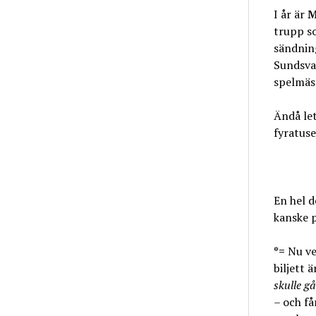
I år är
M
trupp s
sändning
Sundsva
spelmäss
Ändå let
fyratuse
En hel d
kanske p
*=
Nu ve
biljett 
skulle g
– och få