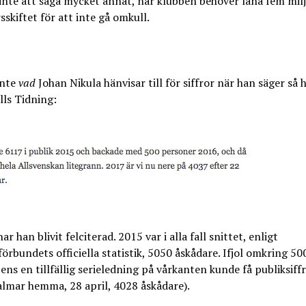
inte att säga mycket annat, när klubben behöver låna fem mil
sskiftet för att inte gå omkull.
inte
vad
Johan Nikula hänvisar till för siffror när han säger så hä
ls Tidning:
r han blivit felciterad. 2015 var i alla fall snittet, enligt
förbundets officiella statistik, 5050 åskådare. Ifjol omkring 500
 ens en tillfällig serieledning på vårkanten kunde få publiksiff
almar hemma, 28 april, 4028 åskådare).