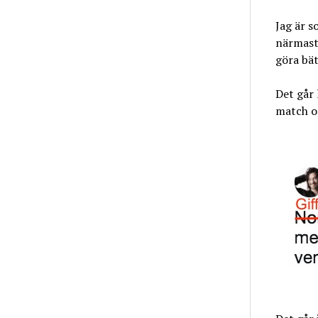
Jag är s
närmast 
göra bät
Det går 
match oc