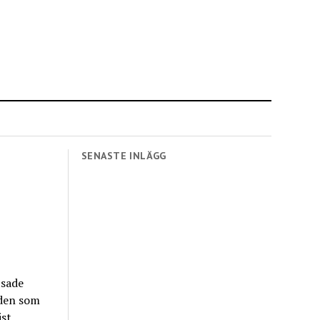
SENASTE INLÄGG
tsade
den som
ist