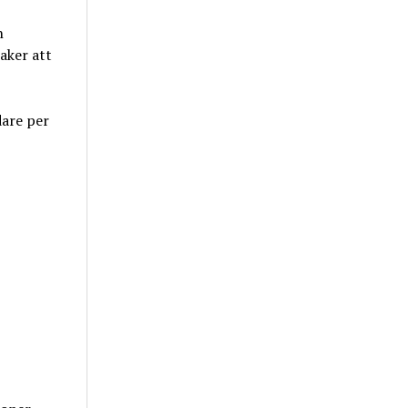
n
aker att
dare per