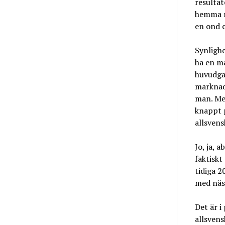
resultat
hemma m
en ond c
Synlighe
ha en m
huvudgat
marknad
man. Me
knappt p
allsvens
Jo, ja, a
faktiskt
tidiga 2
med näs
Det är i
allsvens