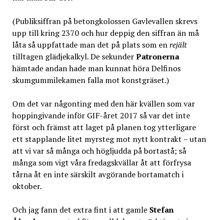
(Publiksiffran på betongkolossen Gavlevallen skrevs
upp till kring 2370 och hur deppig den siffran än må
låta så uppfattade man det på plats som en
rejält
tilltagen glädjekalkyl. De sekunder
Patronerna
hämtade andan hade man kunnat höra Delfinos
skumgummilekamen falla mot konstgräset.)
Om det var någonting med den här kvällen som var
hoppingivande inför GIF-året 2017 så var det inte
först och främst att laget på planen tog ytterligare
ett stapplande litet myrsteg mot nytt kontrakt – utan
att vi var så många och högljudda på bortastå; så
många som vigt våra fredagskvällar åt att förfrysa
tårna åt en inte särskilt avgörande bortamatch i
oktober.
Och jag fann det extra fint i att gamle
Stefan