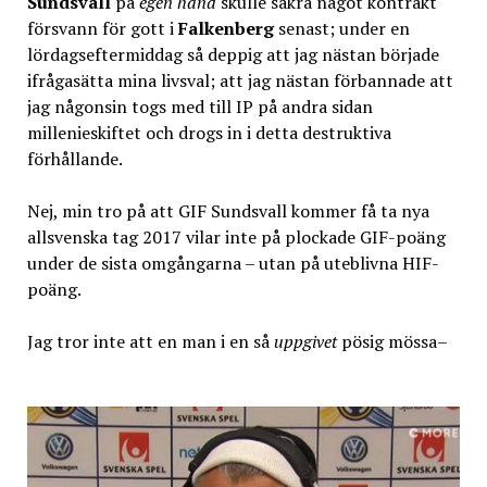
Sundsvall
på
egen hand
skulle säkra något kontrakt
försvann för gott i
Falkenberg
senast; under en
lördagseftermiddag så deppig att jag nästan började
ifrågasätta mina livsval; att jag nästan förbannade att
jag någonsin togs med till IP på andra sidan
millenieskiftet och drogs in i detta destruktiva
förhållande.
Nej, min tro på att GIF Sundsvall kommer få ta nya
allsvenska tag 2017 vilar inte på plockade GIF-poäng
under de sista omgångarna – utan på uteblivna HIF-
poäng.
Jag tror inte att en man i en så
uppgivet
pösig mössa–