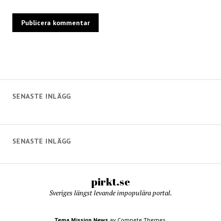
SENASTE INLÄGG
SENASTE INLÄGG
pirkt.se
Sveriges längst levande impopulära portal.
Tema Mission News
av Compete Themes.