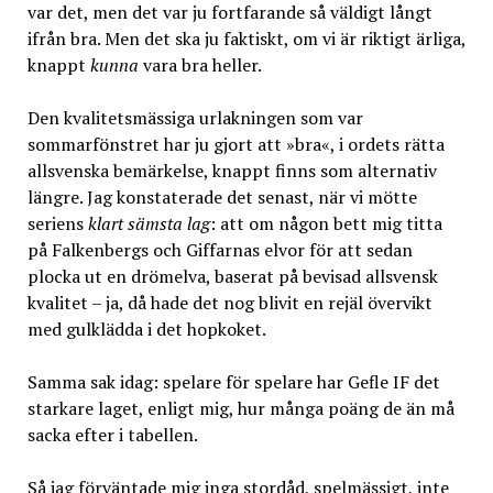
var det, men det var ju fortfarande så väldigt långt
ifrån bra. Men det ska ju faktiskt, om vi är riktigt ärliga,
knappt
kunna
vara bra heller.
Den kvalitetsmässiga urlakningen som var
sommarfönstret har ju gjort att »bra«, i ordets rätta
allsvenska bemärkelse, knappt finns som alternativ
längre. Jag konstaterade det senast, när vi mötte
seriens
klart sämsta lag
: att om någon bett mig titta
på Falkenbergs och Giffarnas elvor för att sedan
plocka ut en drömelva, baserat på bevisad allsvensk
kvalitet – ja, då hade det nog blivit en rejäl övervikt
med gulklädda i det hopkoket.
Samma sak idag: spelare för spelare har Gefle IF det
starkare laget, enligt mig, hur många poäng de än må
sacka efter i tabellen.
Så jag förväntade mig inga stordåd, spelmässigt, inte