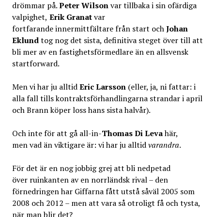
drömmar på.
Peter Wilson
var tillbaka i sin ofärdiga
valpighet,
Erik Granat
var
fortfarande innermittfältare från start och
Johan
Eklund
tog nog det sista, definitiva steget över till att
bli mer av en fastighetsförmedlare än en allsvensk
startforward.
Men vi har ju alltid
Eric Larsson
(eller, ja, ni fattar: i
alla fall tills kontraktsförhandlingarna strandar i april
och Brann köper loss hans sista halvår).
Och inte för att gå all-in-
Thomas Di Leva
här,
men vad än viktigare är: vi har ju alltid
varandra
.
För det är en nog jobbig grej att bli nedpetad
över ruinkanten av en norrländsk rival – den
förnedringen har Giffarna fått utstå såväl 2005 som
2008 och 2012 – men att vara så otroligt få och tysta,
när man blir det?