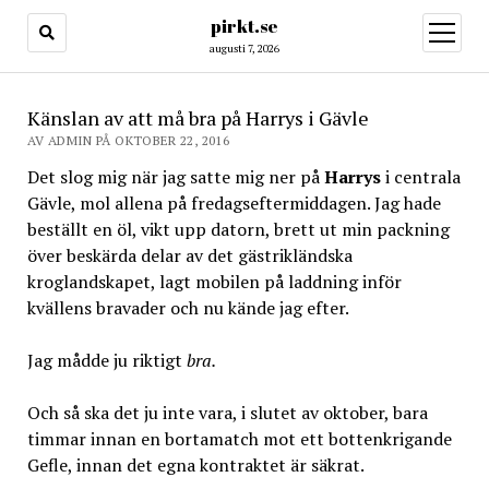
pirkt.se
öppna
meny
augusti 7, 2026
Känslan av att må bra på Harrys i Gävle
AV ADMIN PÅ OKTOBER 22, 2016
Det slog mig när jag satte mig ner på
Harrys
i centrala
Gävle, mol allena på fredagseftermiddagen. Jag hade
beställt en öl, vikt upp datorn, brett ut min packning
över beskärda delar av det gästrikländska
kroglandskapet, lagt mobilen på laddning inför
kvällens bravader och nu kände jag efter.
Jag mådde ju riktigt
bra.
Och så ska det ju inte vara, i slutet av oktober, bara
timmar innan en bortamatch mot ett bottenkrigande
Gefle, innan det egna kontraktet är säkrat.