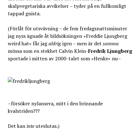
skalpvegetariska avvikelser – tyder på en fullkomligt
tappad gnista.
(Förlåt för utsvävning – de fem fredagsnattsminuter
jag nyss ägnade åt bildsökningen »Freddie Ljungberg
weird hat« får jag
aldrig
igen – men är det
samma
mössa som en stekhet Calvin Klein-
Fredrik Ljungberg
sportade i mitten av 2000-talet som »Henke« nu–
–försöker nylansera, mitt i den brinnande
kvalstriden???
Det kan
inte
uteslutas.)