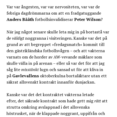
Var var ångesten, var var nervositeten, var var de
febriga dagdrömmarna om att en fradgatuggande
Anders Bååth
fotbollsinvalidiserar
Peter Wilson
?
När jag något senare skulle leta mig in på bortastå var
de
väldigt
noggranna i visiteringen. Kanske var det på
grund av att begreppet »fredagsmatch« kommit till
den gästrikländska fotbollsvågen – och att vakterna
varnats om de horder av AW-vevande mäklare som
skulle välla in på arenan – eller så var det för att jag
såg lite
misstänkt
lugn och sansad ut för att kliva in
på
Gavlevallens
oktoberkulna bortaläktare utan ett
säkrat allsvenskt kontrakt innanför dunjackan.
Kanske var det det kontraktet vakterna letade
efter, det säkrade kontrakt som hade gett mig
rätt
att
strutta omkring avslappnad i det allsvenska
höstrusket, när de klappade noggrant, uppifrån och