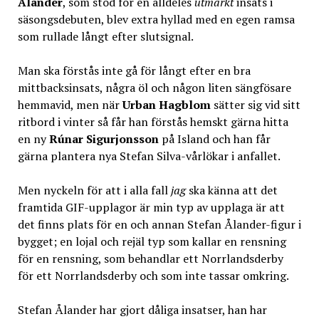
Ålander
, som stod för en alldeles
utmärkt
insats i
säsongsdebuten, blev extra hyllad med en egen ramsa
som rullade långt efter slutsignal.
Man ska förstås inte gå för långt efter en bra
mittbacksinsats, några öl och någon liten sängfösare
hemmavid, men när
Urban Hagblom
sätter sig vid sitt
ritbord i vinter så får han förstås hemskt gärna hitta
en ny
Rúnar Sigurjonsson
på Island och han får
gärna plantera nya Stefan Silva-vårlökar i anfallet.
Men nyckeln för att i alla fall
jag
ska känna att det
framtida GIF-upplagor är min typ av upplaga är att
det finns plats för en och annan Stefan Ålander-figur i
bygget; en lojal och rejäl typ som kallar en rensning
för en rensning, som behandlar ett Norrlandsderby
för ett Norrlandsderby och som inte tassar omkring.
Stefan Ålander har gjort dåliga insatser, han har