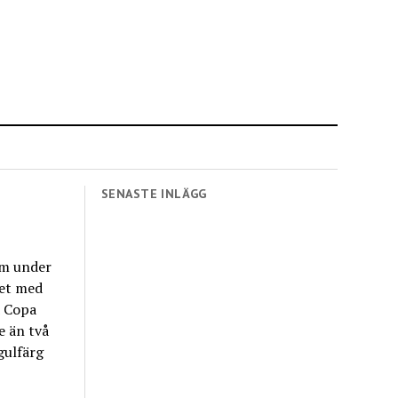
SENASTE INLÄGG
som under
tet med
d Copa
e än två
gulfärg