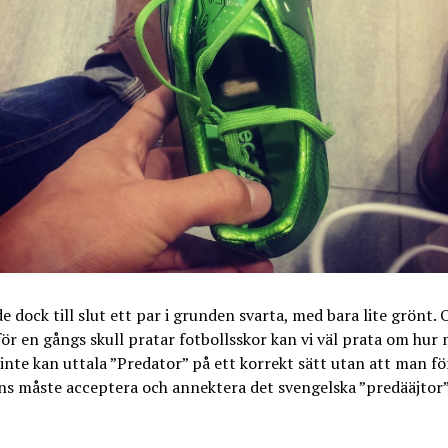
de dock till slut ett par i grunden svarta, med bara lite grönt.
för en gångs skull pratar fotbollsskor kan vi väl prata om hur
nte kan uttala ”Predator” på ett korrekt sätt utan att man för
s måste acceptera och annektera det svengelska ”predääjtor”