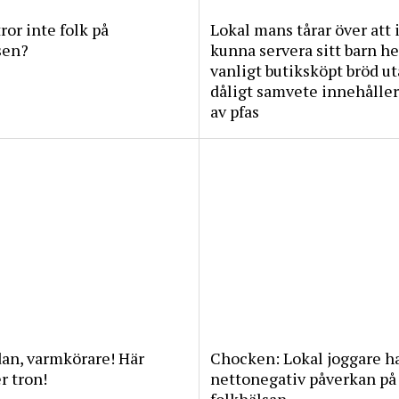
tror inte folk på
Lokal mans tårar över att 
sen?
kunna servera sitt barn he
vanligt butiksköpt bröd u
dåligt samvete innehåller
av pfas
an, varmkörare! Här
Chocken: Lokal joggare h
 tron!
nettonegativ påverkan på