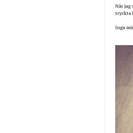
När jag 
tryckta 
Inga mi