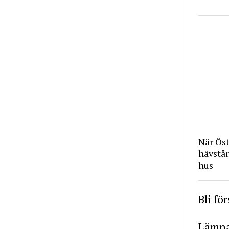
När Ös
hävstå
hus
Bli fö
Lämna 