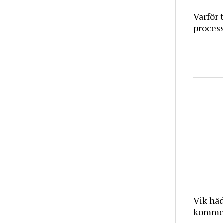
Varför 
proces
Vik häd
kommer