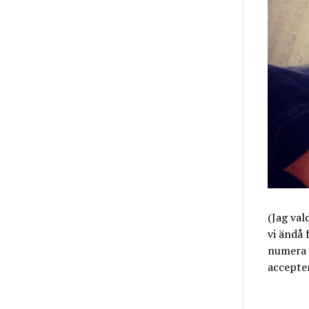
(Jag val
vi ändå 
numera i
accepten