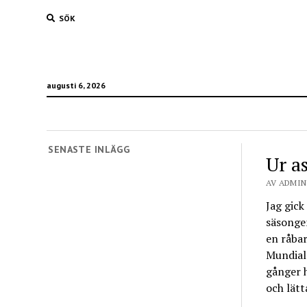
SÖK
augusti 6, 2026
SENASTE INLÄGG
Ur a
AV ADMIN 
Jag gick
säsongen
en råbar
Mundial 
gånger h
och lätt