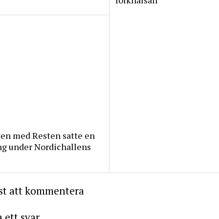
folkhälsan
ten med Resten satte en
ng under Nordichallens
rst att kommentera
ett svar