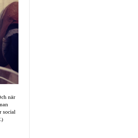
 Och när
 man
 social
.)