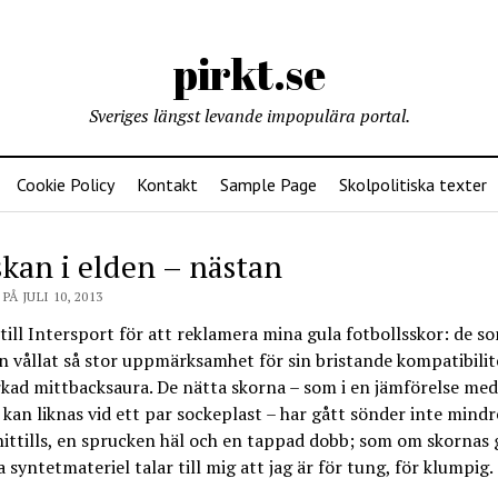
pirkt.se
Sveriges längst levande impopulära portal.
Cookie Policy
Kontakt
Sample Page
Skolpolitiska texter
skan i elden – nästan
PÅ JULI 10, 2013
 till Intersport för att reklamera mina gula fotbollsskor: de 
 vållat så stor uppmärksamhet för sin bristande kompatibili
kad mittbacksaura. De nätta skorna – som i en jämförelse me
kan liknas vid ett par sockeplast – har gått sönder inte mindr
ittills, en sprucken häl och en tappad dobb; som om skornas 
a syntetmateriel talar till mig att jag är för tung, för klumpig.