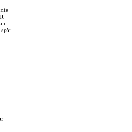
inte
lt
tan
 spår
ar