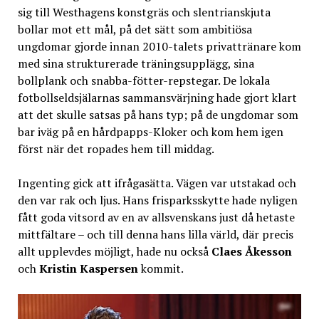
sig till Westhagens konstgräs och slentrianskjuta
bollar mot ett mål, på det sätt som ambitiösa
ungdomar gjorde innan 2010-talets privattränare kom
med sina strukturerade träningsupplägg, sina
bollplank och snabba-fötter-repstegar. De lokala
fotbollseldsjälarnas sammansvärjning hade gjort klart
att det skulle satsas på hans typ; på de ungdomar som
bar iväg på en hårdpapps-Kloker och kom hem igen
först när det ropades hem till middag.
Ingenting gick att ifrågasätta. Vägen var utstakad och
den var rak och ljus. Hans frisparksskytte hade nyligen
fått goda vitsord av en av allsvenskans just då hetaste
mittfältare – och till denna hans lilla värld, där precis
allt upplevdes möjligt, hade nu också
Claes Åkesson
och
Kristin Kaspersen
kommit.