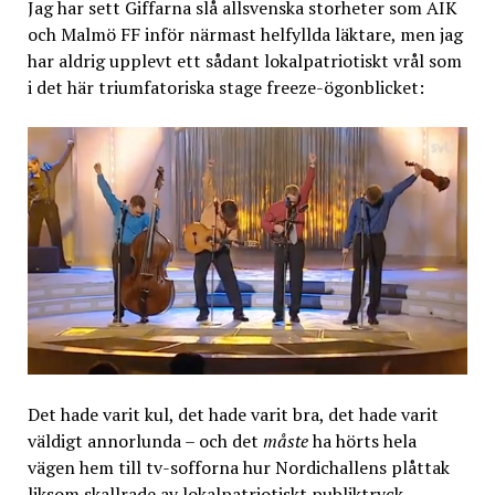
Jag har sett Giffarna slå allsvenska storheter som AIK
och Malmö FF inför närmast helfyllda läktare, men jag
har aldrig upplevt ett sådant lokalpatriotiskt vrål som
i det här triumfatoriska stage freeze-ögonblicket:
Det hade varit kul, det hade varit bra, det hade varit
väldigt annorlunda – och det
måste
ha hörts hela
vägen hem till tv-sofforna hur Nordichallens plåttak
liksom skallrade av lokalpatriotiskt publiktryck.