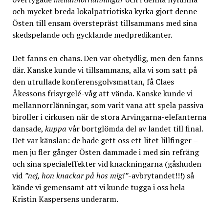
och mycket breda lokalpatriotiska kyrka gjort denne
Östen till ensam överstepräst tillsammans med sina
skedspelande och gycklande medpredikanter.
Det fanns en chans. Den var obetydlig, men den fanns
där. Kanske kunde vi tillsammans, alla vi som satt på
den utrullade konferensgolvsmattan, få Claes
Åkessons frisyrgelé-våg att vända. Kanske kunde vi
mellannorrlänningar, som varit vana att spela passiva
biroller i cirkusen när de stora Arvingarna-elefanterna
dansade,
kuppa
vår bortglömda del av landet till final.
Det var känslan: de hade gett oss ett litet lillfinger –
men ju fler gånger Östen dammade i med sin refräng
och sina specialeffekter vid knackningarna (gåshuden
vid
”nej, hon knackar på hos mig!”
-avbrytandet!!!) så
kände vi gemensamt att vi kunde tugga i oss hela
Kristin Kaspersens underarm.