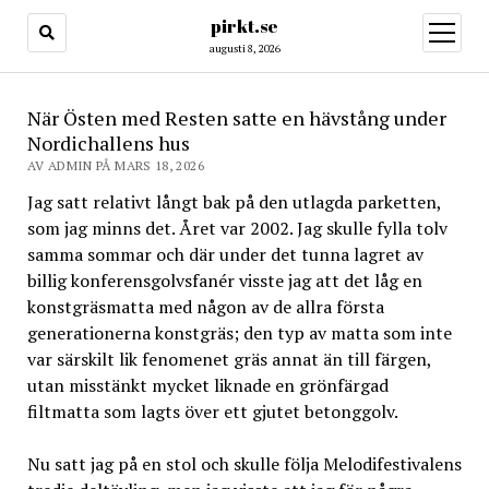
pirkt.se
öppna
meny
augusti 8, 2026
När Östen med Resten satte en hävstång under
Nordichallens hus
AV ADMIN PÅ MARS 18, 2026
Jag satt relativt långt bak på den utlagda parketten,
som jag minns det. Året var 2002. Jag skulle fylla tolv
samma sommar och där under det tunna lagret av
billig konferensgolvsfanér visste jag att det låg en
konstgräsmatta med någon av de allra första
generationerna konstgräs; den typ av matta som inte
var särskilt lik fenomenet gräs annat än till färgen,
utan misstänkt mycket liknade en grönfärgad
filtmatta som lagts över ett gjutet betonggolv.
Nu satt jag på en stol och skulle följa Melodifestivalens