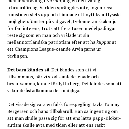
mellandeltävling i Norrköping en helt vanlig
februarilördag. Världen sprängdes inte, ingen reva i
rumstiden slets upp och lämnade ett nytt kvantfysiskt
möjlighetsfönster på vid gavel; tv-kameran skakar ju
för fan inte ens, trots att flera tusen medelpadingar
reste sig som en man och vrålade ut sin
mellannorrländska patriotism efter att ha
kuppat
ut
ett Champions League-osande Arvingarna ur
tävlingen.
Det bara kändes så.
Det kändes som att vi
tillsammans, när vi stod samlade, enade och
beslutsamma, kunde förflytta berg. Det kändes som att
vi kunde åstadkomma det omöjliga.
Det visade sig vara en falsk förespegling. Jävla Tommy
Bergersen och hans tillbakarull. Han sa ingenting om
att man skulle passa sig för att ens lätta papp-Kloker-
autism skulle avta med tiden eller att ens raskt