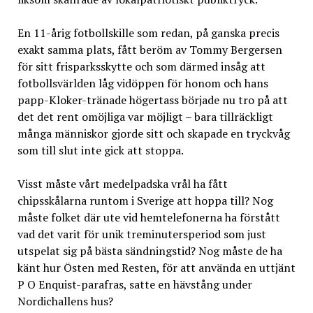
En 11-årig fotbollskille som redan, på ganska precis
exakt samma plats, fått beröm av Tommy Bergersen
för sitt frisparksskytte och som därmed insåg att
fotbollsvärlden låg vidöppen för honom och hans
papp-Kloker-tränade högertass började nu tro på att
det det rent omöjliga var möjligt – bara tillräckligt
många människor gjorde sitt och skapade en tryckvåg
som till slut inte gick att stoppa.
Visst måste vårt medelpadska vrål ha fått
chipsskålarna runtom i Sverige att hoppa till? Nog
måste folket där ute vid hemtelefonerna ha förstått
vad det varit för unik treminutersperiod som just
utspelat sig på bästa sändningstid? Nog måste de ha
känt hur Östen med Resten, för att använda en uttjänt
P O Enquist-parafras, satte en hävstång under
Nordichallens hus?