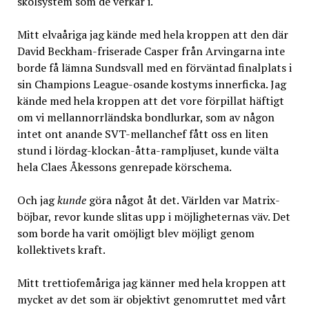
skolsystem som de verkar i.
Mitt elvaåriga jag kände med hela kroppen att den där
David Beckham-friserade Casper från Arvingarna inte
borde få lämna Sundsvall med en förväntad finalplats i
sin Champions League-osande kostyms innerficka. Jag
kände med hela kroppen att det vore förpillat häftigt
om vi mellannorrländska bondlurkar, som av någon
intet ont anande SVT-mellanchef fått oss en liten
stund i lördag-klockan-åtta-rampljuset, kunde välta
hela Claes Åkessons genrepade körschema.
Och jag
kunde
göra något åt det. Världen var Matrix-
böjbar, revor kunde slitas upp i möjligheternas väv. Det
som borde ha varit omöjligt blev möjligt genom
kollektivets kraft.
Mitt trettiofemåriga jag känner med hela kroppen att
mycket av det som är objektivt genomruttet med vårt