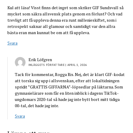
Kul att läsa! Visst finns det inget som skriker GIF Sundsvall så
mycket som säkra allsvensk plats genom en förlust? Och vad
trevligt att få uppleva denna era runt millenieskiftet, som i
retrospekt saknar all glamour och samtidigt var den allra
bästa eran man kunnat be om att få uppleva.
Svara
Erik Löfgren
INLÄGGETS FÖRFATTARE
| APRIL 1, 2026
Tack för kommentar, Rogga Ris. Nej, det är klart GIF-kodat
att torska sig upp i allsvenskan, efter att lokaltidningen
spridit ”GRATTIS GIFFARNA”-löpsedlar på läktarna. Som
gymnasielärare som får en liten inblick i dagens TikTok-
ungdomars 2020-tal så hade jag inte bytt bort mitt tidiga
00-tal, det hade jag inte.
Svara