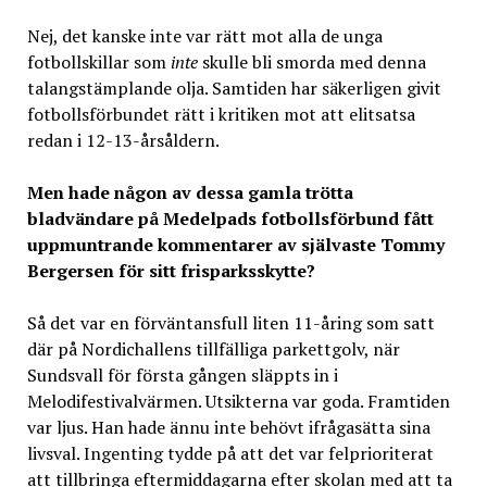
Nej, det kanske inte var rätt mot alla de unga
fotbollskillar som
inte
skulle bli smorda med denna
talangstämplande olja. Samtiden har säkerligen givit
fotbollsförbundet rätt i kritiken mot att elitsatsa
redan i 12-13-årsåldern.
Men hade någon av dessa
gamla trötta
bladvändare på Medelpads fotbollsförbund fått
uppmuntrande kommentarer av självaste Tommy
Bergersen för sitt frisparksskytte?
Så det var en förväntansfull liten 11-åring som satt
där på Nordichallens tillfälliga parkettgolv, när
Sundsvall för första gången släppts in i
Melodifestivalvärmen. Utsikterna var goda. Framtiden
var ljus. Han hade ännu inte behövt ifrågasätta sina
livsval. Ingenting tydde på att det var felprioriterat
att tillbringa eftermiddagarna efter skolan med att ta