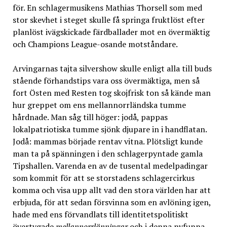
för. En schlagermusikens Mathias Thorsell som med
stor skevhet i steget skulle få springa fruktlöst efter
planlöst ivägskickade färdballader mot en övermäktig
och Champions League-osande motståndare.
Arvingarnas tajta silvershow skulle enligt alla till buds
stående förhandstips vara oss övermäktiga, men så
fort Östen med Resten tog skojfrisk ton så kände man
hur greppet om ens mellannorrländska tumme
hårdnade. Man såg till höger: jodå, pappas
lokalpatriotiska tumme sjönk djupare in i handflatan.
Jodå: mammas började rentav vitna. Plötsligt kunde
man ta på spänningen i den schlagerpyntade gamla
Tipshallen. Varenda en av de tusental medelpadingar
som kommit för att se storstadens schlagercirkus
komma och visa upp allt vad den stora världen har att
erbjuda, för att sedan försvinna som en avlöning igen,
hade med ens förvandlats till identitetspolitiskt
övertygade
mellannorrlänningar
och i denna nyfunna