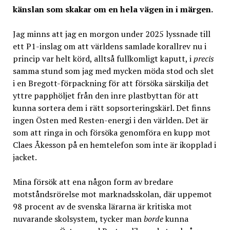
känslan som skakar om en hela vägen in i märgen.
Jag minns att jag en morgon under 2025 lyssnade till
ett P1-inslag om att världens samlade korallrev nu i
princip var helt körd, alltså fullkomligt kaputt, i
precis
samma stund som jag med mycken möda stod och slet
i en Bregott-förpackning för att försöka särskilja det
yttre papphöljet från den inre plastbyttan för att
kunna sortera dem i rätt sopsorteringskärl. Det finns
ingen Östen med Resten-energi i den världen. Det är
som att ringa in och försöka genomföra en kupp mot
Claes Åkesson på en hemtelefon som inte är ikopplad i
jacket.
Mina försök att ena någon form av bredare
motståndsrörelse mot marknadsskolan, där uppemot
98 procent av de svenska lärarna är kritiska mot
nuvarande skolsystem, tycker man
borde
kunna