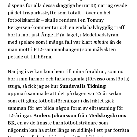
dispens för alla dessa skäggiga herrar!!!) när jag övade
på det frisparksskytte som totalt – över en hel
fotbollskarriär – skulle rendera i en Tommy
Bergersen-kommentar och en enda halvhygglig träff
borta mot just Ånge IF (a-laget, i Medelpadsfyran,
med spelare som i många fall var klart
mindre
än de
man mött i P12-sammanhangen) som målvakten
petade ut till hörna.
När jag i veckan kom hem till mina föräldrar, som nu
bor i min farmor och farfars gamla (förvisso omstöpta)
stuga, så fick jag se hur
Sundsvalls Tidning
uppmärksammade att det på dagen var 25 år sedan
som ett gäng fotbollsföreningar i distriktet gick
samman för att bilda någon form av elitsatsning för
12-åringar.
Anders Johansson
från
Medskogsbrons
BK
, en av de finaste barnfotbollstränare som
någonsin kan ha stått längs en sidlinje i ett par foträta