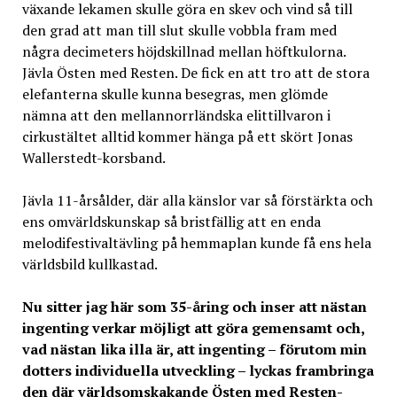
växande lekamen skulle göra en skev och vind så till
den grad att man till slut skulle vobbla fram med
några decimeters höjdskillnad mellan höftkulorna.
Jävla Östen med Resten. De fick en att tro att de stora
elefanterna skulle kunna besegras, men glömde
nämna att den mellannorrländska elittillvaron i
cirkustältet alltid kommer hänga på ett skört Jonas
Wallerstedt-korsband.
Jävla 11-årsålder, där alla känslor var så förstärkta och
ens omvärldskunskap så bristfällig att en enda
melodifestivaltävling på hemmaplan kunde få ens hela
världsbild kullkastad.
Nu sitter jag här som 35-åring och inser att nästan
ingenting verkar möjligt att göra gemensamt och,
vad nästan lika illa är, att ingenting – förutom min
dotters individuella utveckling – lyckas frambringa
den där världsomskakande Östen med Resten-