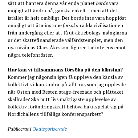
sätt att hantera denna vår enda planet
borde
vara
möjligt att ändra på, ganska enkelt – men att det
istället är helt omöjligt. Det borde inte vara hopplöst
omöjligt att åtminstone
försöka
rädda civilisationen
från undergång eller att få ut aktiebolags-månglarna
ur det skattefinansierade välfärdstemplet, men den
nya nivån av Claes Åkesson-figurer tar inte ens emot
några telefonröster.
Hur kan vi tillsammans försöka på den känslan?
Kommer jag någonsin igen få uppleva den känsla av
kollektivt vi-kan-ändra-på-allt-rus som jag upplevde
när Östen med Resten stage-freezade och plåttaket
skallrade? Ska mitt livs mäktigaste upplevelse av
kollektiv förändringskraft behöva ha utspelat sig på
Nordichallens tillfälliga konferensparkett?
Publicerat i
Okategoriserade