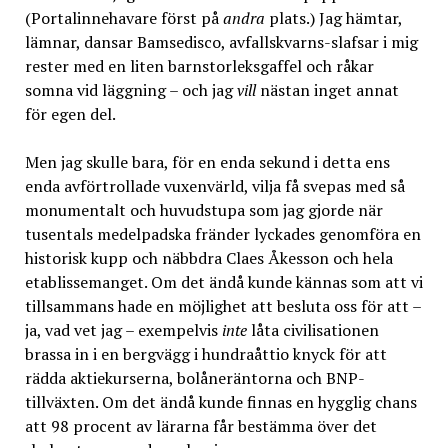
(Portalinnehavare först på
andra
plats.) Jag hämtar,
lämnar, dansar Bamsedisco, avfallskvarns-slafsar i mig
rester med en liten barnstorleksgaffel och råkar
somna vid läggning – och jag
vill
nästan inget annat
för egen del.
Men jag skulle bara, för en enda sekund i detta ens
enda avförtrollade vuxenvärld, vilja få svepas med så
monumentalt och huvudstupa som jag gjorde när
tusentals medelpadska fränder lyckades genomföra en
historisk kupp och näbbdra Claes Åkesson och hela
etablissemanget. Om det ändå kunde kännas som att vi
tillsammans hade en möjlighet att besluta oss för att –
ja, vad vet jag – exempelvis
inte
låta civilisationen
brassa in i en bergvägg i hundraåttio knyck för att
rädda aktiekurserna, bolåneräntorna och BNP-
tillväxten. Om det ändå kunde finnas en hygglig chans
att 98 procent av lärarna får bestämma över det