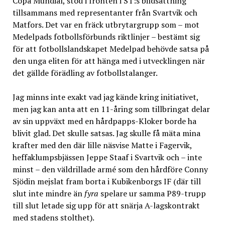
Copa Mundial, stod i fronten i ST:s bildsättning
tillsammans med representanter från Svartvik och
Matfors. Det var en fräck utbrytargrupp som – mot
Medelpads fotbollsförbunds riktlinjer – bestämt sig
för att fotbollslandskapet Medelpad behövde satsa på
den unga eliten för att hänga med i utvecklingen när
det gällde förädling av fotbollstalanger.
Jag minns inte exakt vad jag kände kring initiativet,
men jag kan anta att en 11-åring som tillbringat delar
av sin uppväxt med en hårdpapps-Kloker borde ha
blivit glad. Det skulle satsas. Jag skulle få mäta mina
krafter med den där lille näsvise Matte i Fagervik,
heffaklumpsbjässen Jeppe Staaf i Svartvik och – inte
minst – den väldrillade armé som den hårdföre Conny
Sjödin mejslat fram borta i Kubikenborgs IF (där till
slut inte mindre än
fyra
spelare ur samma P89-trupp
till slut letade sig upp för att snärja A-lagskontrakt
med stadens stolthet).