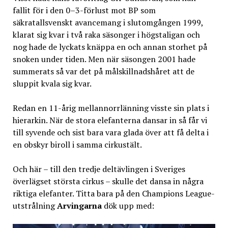
fallit för i den 0–3-förlust mot BP som
säkratallsvenskt avancemang i slutomgången 1999,
klarat sig kvar i två raka säsonger i högstaligan och
nog hade de lyckats knäppa en och annan storhet på
snoken under tiden. Men när säsongen 2001 hade
summerats så var det på målskillnadshåret att de
sluppit kvala sig kvar.
Redan en 11-årig mellannorrlänning visste sin plats i
hierarkin. När de stora elefanterna dansar in så får vi
till syvende och sist bara vara glada över att få delta i
en obskyr biroll i samma cirkustält.
Och här – till den tredje deltävlingen i Sveriges
överlägset största cirkus – skulle det dansa in några
riktiga elefanter. Titta bara på den Champions League-
utstrålning
Arvingarna
dök upp med: