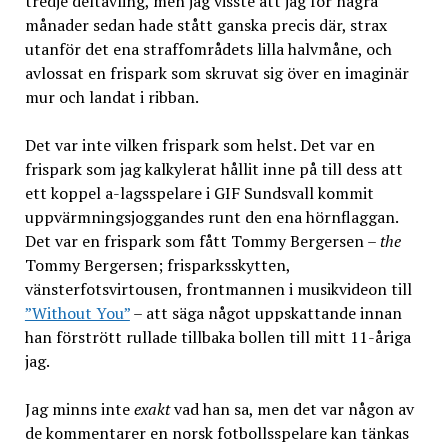
tredje deltävling, men jag visste att jag för några
månader sedan hade stått ganska precis där, strax
utanför det ena straffområdets lilla halvmåne, och
avlossat en frispark som skruvat sig över en imaginär
mur och landat i ribban.
Det var inte vilken frispark som helst. Det var en
frispark som jag kalkylerat hållit inne på till dess att
ett koppel a-lagsspelare i GIF Sundsvall kommit
uppvärmningsjoggandes runt den ena hörnflaggan.
Det var en frispark som fått Tommy Bergersen –
the
Tommy Bergersen; frisparksskytten,
vänsterfotsvirtousen, frontmannen i musikvideon till
”Without You”
– att säga något uppskattande innan
han förstrött rullade tillbaka bollen till mitt 11-åriga
jag.
Jag minns inte
exakt
vad han sa, men det var någon av
de kommentarer en norsk fotbollsspelare kan tänkas