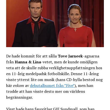
De hade kommit för att sålla
Tove Jarneek
-agnarna
från
Hanna & Lina
-vetet, men de kunde omöjligen
veta att de skulle rubba verklighetsuppfattningen hos
en 11-årig medelpadsk fotbollskille. Denne 11-åring
visste ytterst lite om musik (hans CD-hylla bestod nog
här
enkom
av
debutalbumet från ”Five”
), men han
trodde att han visste desto mer om världens
begränsningar.
Visst hade hans favoritlag GIF Sundsvall, som han