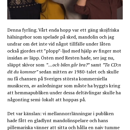
Denna fyrling. Vårt enda hopp var ett gäng skojfriska
hälsingebor som spelade på sked, mandolin och jag
undrar om det inte vid något tillfälle under låten
också gjordes ett ”plopp”-ljud med hjälp av finger mot
insidan av läpp. Östen med Resten hade, ser jag nu,
släppt skivor som ”
…och bilen går bra?
” samt
”Ta CD:n
dit du kommer”
sedan mitten av 1980-talet och skulle
nu få chansen på Sveriges största kommersiella
musikscen, av anledningar som måste ha byggts kring
att hemmapubliken under dessa deltävlingar skulle ha
någonting semi-lokalt att hoppas på.
Det var känslan: vi mellannorrlänningar i publiken
hade fått en gladlynt mandolinspelare och hans
pillemariska vänner att sitta och hålla en naiv tumme