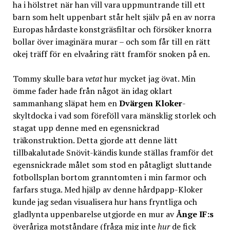
ha i hölstret när han vill vara uppmuntrande till ett
barn som helt uppenbart står helt själv på en av norra
Europas hårdaste konstgräsfiltar och försöker knorra
bollar över imaginära murar – och som får till en rätt
okej träff för en elvaåring rätt framför snoken på en.
Tommy skulle bara
vetat
hur mycket jag övat. Min
ömme fader hade från något än idag oklart
sammanhang släpat hem en
Dvärgen Kloker
-
skyltdocka i vad som föreföll vara mänsklig storlek och
stagat upp denne med en egensnickrad
träkonstruktion. Detta gjorde att denne lätt
tillbakalutade Snövit-kändis kunde ställas framför det
egensnickrade målet som stod en påtagligt sluttande
fotbollsplan bortom granntomten i min farmor och
farfars stuga. Med hjälp av denne hårdpapp-Kloker
kunde jag sedan visualisera hur hans fryntliga och
gladlynta uppenbarelse utgjorde en mur av
Ånge IF:s
överåriga motståndare (fråga mig inte
hur
de fick