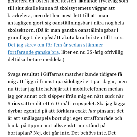
generera en Östen med Resten-liknande tryckvåg som
till slut skulle kunna få skolssytemets väggar att
krackelera, men det har mest lett till att man
antagligen gjort sig oanställningsbar i nära nog hela
skolsektorn. (Då är man ganska oanställningsbar i
grundläget, den påstått akuta lärarbristen till trots.
Det jag skrev om för fem år sedan stämmer
fortfarande ganska bra,
låter en nu 35-årig ofrivillig
deltidsarbetare meddela.)
Svaga resultat i Giffarnas matcher kunde tidigare få
mig att ligga i framstupa sidoläge i ett par dagar, men
nu tittar jag lite halvhjärtat i mobiltelefonen medan
jag gör annat och släpper ifrån mig en nätt suck när
Sirius sätter dit ett 6-0-mål i cupspelet. Ska jag lägga
dyrbar egentid på att förklara exakt
hur
pinsamt det
är att smålagsspela bort sig i eget straffområde och
bjuda på öppna mot allsvenskt motstånd på
bortaplan? Nej, det går inte. Det behövs inte. Det