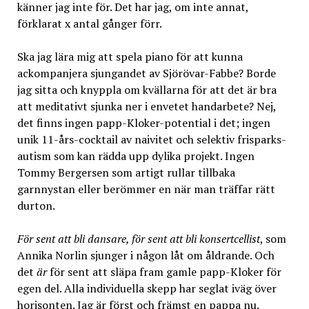
känner jag inte för. Det har jag, om inte annat,
förklarat x antal gånger förr.
Ska jag lära mig att spela piano för att kunna
ackompanjera sjungandet av Sjörövar-Fabbe? Borde
jag sitta och knyppla om kvällarna för att det är bra
att meditativt sjunka ner i envetet handarbete? Nej,
det finns ingen papp-Kloker-potential i det; ingen
unik 11-års-cocktail av naivitet och selektiv frisparks-
autism som kan rädda upp dylika projekt. Ingen
Tommy Bergersen som artigt rullar tillbaka
garnnystan eller berömmer en när man träffar rätt
durton.
För sent att bli dansare, för sent att bli konsertcellist
, som
Annika Norlin sjunger i någon låt om åldrande. Och
det
är
för sent att släpa fram gamle papp-Kloker för
egen del. Alla individuella skepp har seglat iväg över
horisonten. Jag är först och främst en pappa nu.