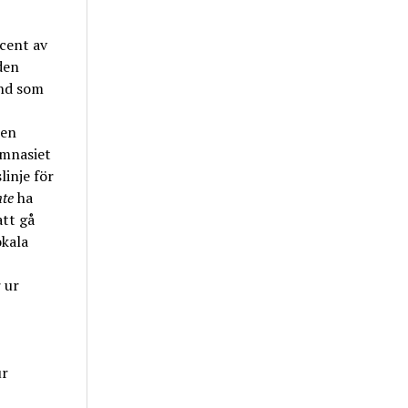
cent av
den
änd som
 en
ymnasiet
inje för
nte
ha
att gå
okala
 ur
ur