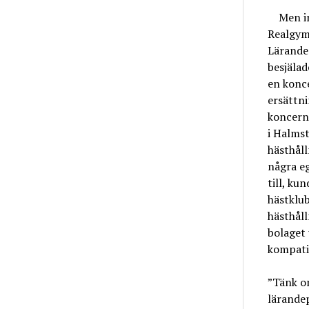
Men inti
Realgym
Lärandeg
besjälad
en konce
ersättn
koncern 
i Halmst
hästhåll
några eg
till, ku
hästklub
hästhåll
bolaget 
kompatib
”Tänk om
lärandep