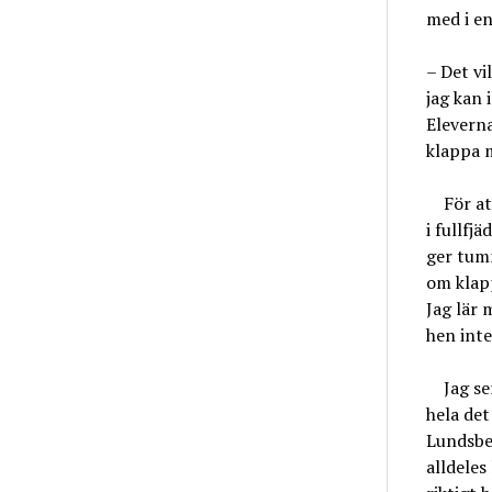
med i en
– Det vi
jag kan i
Eleverna
klappa 
För att 
i fullfj
ger tumm
om klap
Jag lär 
hen int
Jag ser
hela det
Lundsber
alldeles