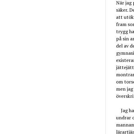
När jag 
säker. D
att utö
fram som
trygg ha
på sin a
del av d
gymnasie
existera
jättejä
montrarn
om tors
men jag 
överskri
Jag haja
undrar o
mannami
lärartjä