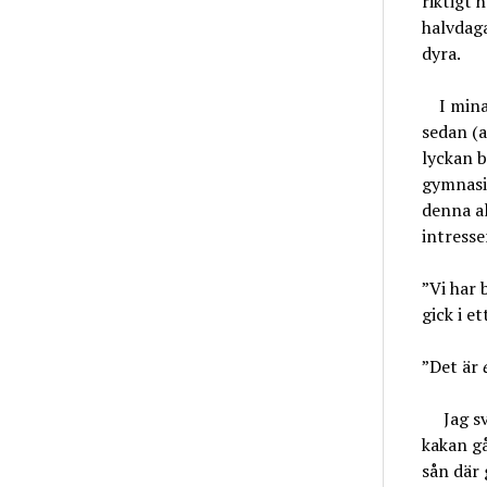
riktigt 
halvdaga
dyra.
I mina a
sedan (a
lyckan b
gymnasie
denna al
intresse
”Vi har 
gick i e
”Det är
Jag svä
kakan gå
sån där 