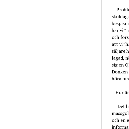
Probleme
skoldaga
bespisni
har vi ”
och förs
att vi ”
säljare 
lagad, n
sig en Q
Donken-c
höra om
– Hur ä
Det här 
mässgolv
och en e
informa