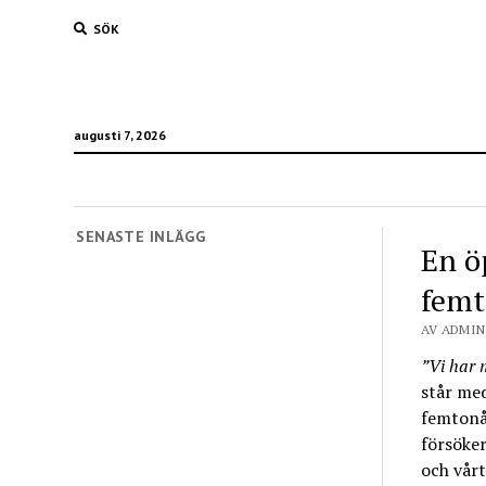
SÖK
augusti 7, 2026
SENASTE INLÄGG
En ö
femt
AV ADMIN 
”Vi har 
står med
femtonår
försöker
och vår