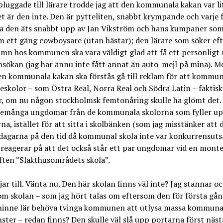
pluggade till lärare trodde jag att den kommunala kakan var l
et är den inte. Den är pytteliten, snabbt krympande och varje 
ka den äts snabbt upp av Jan Vikström och hans kumpaner som
 ett gäng cowboysare (utan hästar); den lärare som söker eft
mn hos kommunen ska vara väldigt glad att få ett personligt 
nsökan (jag har ännu inte fått annat än auto-mejl på mina). M
en kommunala kakan ska förstås gå till reklam för att kommu
skolor – som Östra Real, Norra Real och Södra Latin – faktisk
r, om nu någon stockholmsk femtonåring skulle ha glömt det. 
ttemånga ungdomar från de kommunala skolorna som fyller u
a, istället för att sitta i skolbänken (som jag misstänker att 
dagarna på den tid då kommunal skola inte var konkurrensutsa
reagerar på att det också står ett par ungdomar vid en mont
ften ”Slakthusområdets skola”.
r till. Vänta nu. Den här skolan finns väl inte? Jag stannar o
m skolan – som jag hört talas om eftersom den för första gån
nne lär behöva tvinga kommunen att utlysa massa kommuna
nster – redan finns? Den skulle väl slå upp portarna först näst