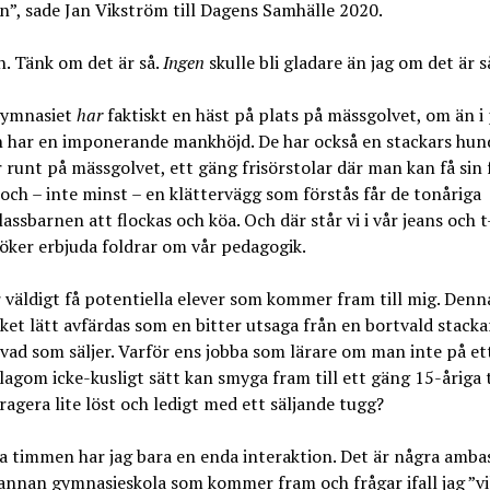
n”, sade Jan Vikström till Dagens Samhälle 2020.
. Tänk om det är så.
Ingen
skulle bli gladare än jag om det är s
mnasiet
har
faktiskt en häst på plats på mässgolvet, om än i 
 har en imponerande mankhöjd. De har också en stackars hu
 runt på mässgolvet, ett gäng frisörstolar där man kan få sin f
d och – inte minst – en klättervägg som förstås får de tonåriga
assbarnen att flockas och köa. Och där står vi i vår jeans och t
öker erbjuda foldrar om vår pedagogik.
äldigt få potentiella elever som kommer fram till mig. Denn
et lätt avfärdas som en bitter utsaga från en bortvald stack
 vad som säljer. Varför ens jobba som lärare om man inte på et
 lagom icke-kusligt sätt kan smyga fram till ett gäng 15-åriga t
ragera lite löst och ledigt med ett säljande tugg?
timmen har jag bara en enda interaktion. Det är några amba
annan gymnasieskola som kommer fram och frågar ifall jag ”vil