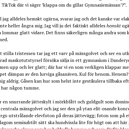
 TikTok där vi säger ’klappa om du gillar Gymnasiemässan’?”.
ll jag alldeles hemskt ogärna, svarar jag och det kanske var el
nte heller ångra mig. Jag vill ju det faktiskt alldeles
hemskt
ogä
 lommar glatt vidare. Det finns säkerligen många andra som 
med.
stilla tristessen tar jag ett varv på mässgolvet och ser en ut
ädrad maskotutstyrsel försöka sälja in ett gymnasium i Danderyd
en upp och ler glatt; där har vi en som verkligen klappar me
pet dämpas av den lurviga gåsanäven. Kul för henom. Henem
mig aldrig. Gåsen kan hur som helst inte gestikulera tillbaka e
e har någon tumme.
 en snurrande jätteskylt i mörkblått och guldgult som domin
 centrala mässgolvet och jag ser den på ytan elit-osande kon
gs-utstrålande elevfoton på deras jättevägg; foton som på e
 lagom semisubtilt sätt ska hundvissla lite för högt om att här