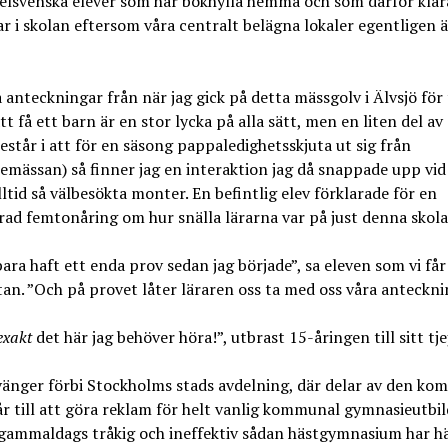
helsvenska elever som har bokhylla hemma och som därför klara
r i skolan eftersom våra centralt belägna lokaler egentligen ä
nteckningar från när jag gick på detta mässgolv i Älvsjö för 
tt få ett barn är en stor lycka på alla sätt, men en liten del av
estår i att för en säsong pappaledighetsskjuta ut sig från
mässan) så finner jag en interaktion jag då snappade upp vid 
ltid så välbesökta monter. En befintlig elev förklarade för en
rad femtonåring om hur snälla lärarna var på just denna skola
bara haft ett enda prov sedan jag började”, sa eleven som vi få
ttan. ”Och på provet låter läraren oss ta med oss våra anteckni
exakt
det här jag behöver höra!”, utbrast 15-åringen till sitt tj
nger förbi Stockholms stads avdelning, där delar av den ko
r till att göra reklam för helt vanlig kommunal gymnasieutbi
gammaldags tråkig och ineffektiv sådan hästgymnasium har hä