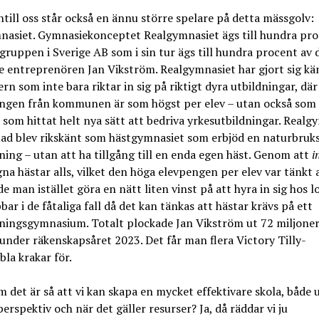
ll oss står också en ännu större spelare på detta mässgolv:
nasiet. Gymnasiekonceptet Realgymnasiet ägs till hundra pro
ruppen i Sverige AB som i sin tur ägs till hundra procent av 
e entreprenören Jan Vikström. Realgymnasiet har gjort sig k
rn som inte bara riktar in sig på riktigt dyra utbildningar, där
ingen från kommunen är som högst per elev – utan också som
som hittat helt nya sätt att bedriva yrkesutbildningar. Realg
ad blev rikskänt som hästgymnasiet som erbjöd en naturbruksl
ning – utan att ha tillgång till en enda egen häst. Genom att
i
na hästar alls, vilket den höga elevpengen per elev var tänkt 
nde man istället göra en nätt liten vinst på att hyra in sig hos l
bar i de fåtaliga fall då det kan tänkas att hästar krävs på ett
ningsgymnasium. Totalt plockade Jan Vikström ut 72 miljoner
under räkenskapsåret 2023. Det får man flera Victory Tilly-
la krakar för.
 det är så att vi kan skapa en mycket effektivare skola, både 
erspektiv och när det gäller resurser? Ja, då räddar vi ju