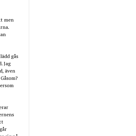
akt men
rna.
kan
klädd gås
. Jag
d, även
? Gåsom?
ftersom
erar
cernens
tt
 går