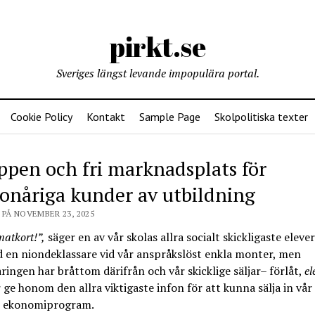
pirkt.se
Sveriges längst levande impopulära portal.
Cookie Policy
Kontakt
Sample Page
Skolpolitiska texter
ppen och fri marknadsplats för
onåriga kunder av utbildning
PÅ NOVEMBER 23, 2025
matkort!”,
säger en av vår skolas allra socialt skickligaste eleve
 en niondeklassare vid vår anspråkslöst enkla monter, men
ingen har bråttom därifrån och vår skicklige säljar– förlåt,
el
 ge honom den allra viktigaste infon för att kunna sälja in vår
t ekonomiprogram.