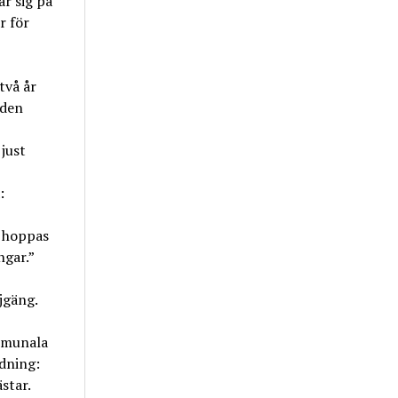
r sig på
r för
två år
 den
just
:
r hoppas
ngar.”
ejgäng.
mmunala
ldning:
star.