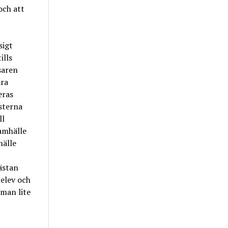
och att
sigt
ills
saren
åra
eras
sterna
ll
samhälle
hälle
ästan
 elev och
 man lite