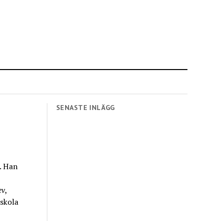
SENASTE INLÄGG
r. Han
ev
,
 skola