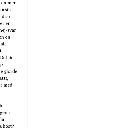
iten men
försök
 drar
er en
nej-svar
en en
nala
t
Det är
pp
de gjorde
tt),
er med
ch
gen i
la
a höst?