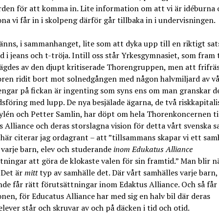
den för att komma in. Lite information om att vi är idéburna 
ona vi får in i skolpeng därför går tillbaka in i undervisningen.
s, i sammanhanget, lite som att dyka upp till en riktigt sat
 i jeans och t-tröja. Intill oss står Yrkesgymnasiet, som fram t
ägdes av den djupt kritiserade Thorengruppen, men att frifrä
oren ridit bort mot solnedgången med någon halvmiljard av v
engar på fickan är ingenting som syns ens om man granskar d
föring med lupp. De nya besjälade ägarna, de två riskkapitali
ylén och Petter Samlin, har döpt om hela Thorenkoncernen ti
 Alliance och deras storslagna vision för detta vårt svenska 
 här citerar jag ordagrant – att ”tillsammans skapar vi ett sam
varje barn, elev och studerande
inom Edukatus Alliance
tningar att göra de klokaste valen för sin framtid.” Man blir n
 Det är
mitt
typ av samhälle det. Där vårt samhälles varje barn,
de får rätt förutsättningar inom Edaktus Alliance. Och så får
onen, för Educatus Alliance har med sig en halv bil där deras
lever står och skruvar av och på däcken i tid och otid.