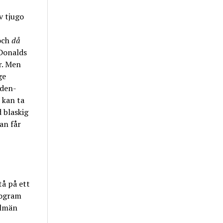
v tjugo
 och
då
cDonalds
r. Men
ge
nden-
 kan ta
 blaskig
an får
tå på ett
rogram
llmän