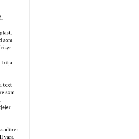
å.
plast.
nd som
risyr
-tröja
a text
are som
t
jejer
ssadörer
l vara