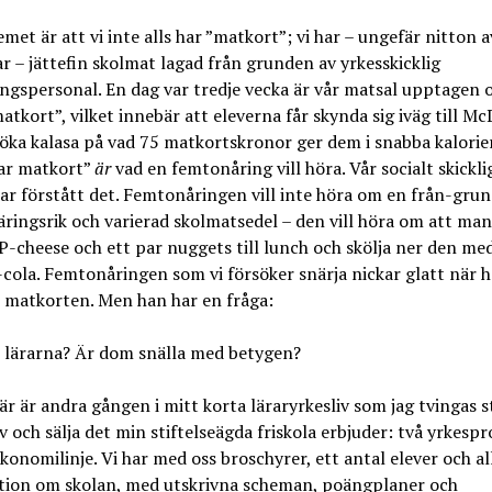
t är att vi inte alls har ”matkort”; vi har – ungefär nitton a
r – jättefin skolmat lagad från grunden av yrkesskicklig
ngspersonal. En dag var tredje vecka är vår matsal upptagen
matkort”, vilket innebär att eleverna får skynda sig iväg till M
öka kalasa på vad 75 matkortskronor ger dem i snabba kalorie
har matkort”
är
vad en femtonåring vill höra. Vår socialt skickli
har förstått det. Femtonåringen vill inte höra om en från-gru
äringsrik och varierad skolmatsedel – den vill höra om att man
P-cheese och ett par nuggets till lunch och skölja ner den med
ola. Femtonåringen som vi försöker snärja nickar glatt när h
 matkorten. Men han har en fråga:
r lärarna? Är dom snälla med betygen?
är andra gången i mitt korta läraryrkesliv som jag tvingas s
 och sälja det min stiftelseägda friskola erbjuder: två yrkesp
konomilinje. Vi har med oss broschyrer, ett antal elever och a
tion om skolan, med utskrivna scheman, poängplaner och