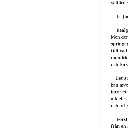
välfärde
Ja, Jan
Realgy
Men den
springer
tillfixa
niondekl
och förs
Det är v
kan myck
inte vet
alldeles
och inte
Första 
från en 