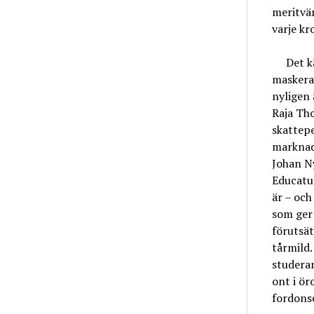
meritvär
varje kr
Det känn
maskerad
nyligen 
Raja Th
skattep
marknads
Johan N
Educatus
är – och
som ger 
förutsät
tårmild.
studeran
ont i ör
fordonse