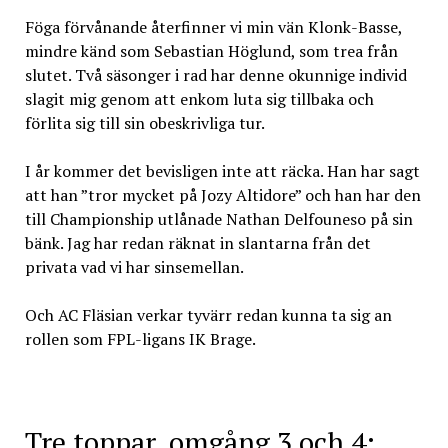
Föga förvånande återfinner vi min vän Klonk-Basse,
mindre känd som Sebastian Höglund, som trea från
slutet. Två säsonger i rad har denne okunnige individ
slagit mig genom att enkom luta sig tillbaka och
förlita sig till sin obeskrivliga tur.
I år kommer det bevisligen inte att räcka. Han har sagt
att han ”tror mycket på Jozy Altidore” och han har den
till Championship utlånade Nathan Delfouneso på sin
bänk. Jag har redan räknat in slantarna från det
privata vad vi har sinsemellan.
Och AC Fläsian verkar tyvärr redan kunna ta sig an
rollen som FPL-ligans IK Brage.
Tre toppar, omgång 3 och 4: