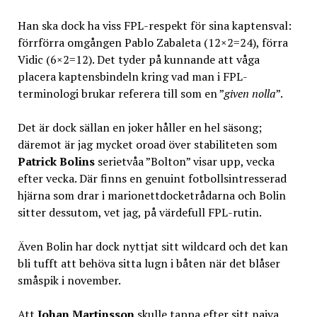
Han ska dock ha viss FPL-respekt för sina kaptensval:
förrförra omgången Pablo Zabaleta (12×2=24), förra
Vidic (6×2=12). Det tyder på kunnande att våga
placera kaptensbindeln kring vad man i FPL-
terminologi brukar referera till som en ”
given nolla
”.
Det är dock sällan en joker håller en hel säsong;
däremot är jag mycket oroad över stabiliteten som
Patrick Bolins
serietvåa ”Bolton” visar upp, vecka
efter vecka. Där finns en genuint fotbollsintresserad
hjärna som drar i marionettdocketrådarna och Bolin
sitter dessutom, vet jag, på värdefull FPL-rutin.
Även Bolin har dock nyttjat sitt wildcard och det kan
bli tufft att behöva sitta lugn i båten när det blåser
småspik i november.
Att
Johan Martinsson
skulle tappa efter sitt naiva