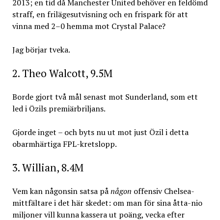
2013; en tid då Manchester United behöver en feldömd
straff, en frilägesutvisning och en frispark för att
vinna med 2–0 hemma mot Crystal Palace?
Jag börjar tveka.
2. Theo Walcott, 9.5M
Borde gjort två mål senast mot Sunderland, som ett
led i Özils premiärbriljans.
Gjorde inget – och byts nu ut mot just Özil i detta
obarmhärtiga FPL-kretslopp.
3. Willian, 8.4M
Vem kan någonsin satsa på
någon
offensiv Chelsea-
mittfältare i det här skedet: om man för sina åtta-nio
miljoner vill kunna kassera ut poäng, vecka efter