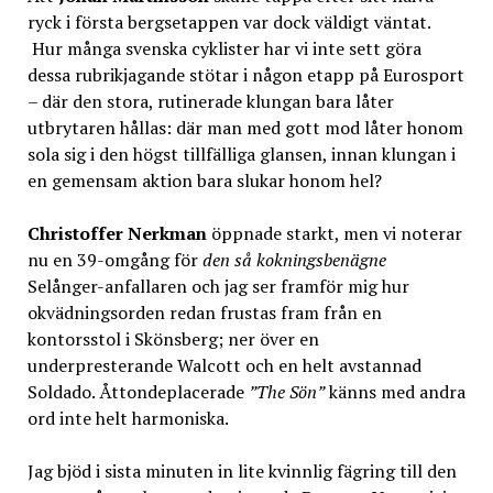
ryck i första bergsetappen var dock väldigt väntat.
Hur många svenska cyklister har vi inte sett göra
dessa rubrikjagande stötar i någon etapp på Eurosport
– där den stora, rutinerade klungan bara låter
utbrytaren hållas: där man med gott mod låter honom
sola sig i den högst tillfälliga glansen, innan klungan i
en gemensam aktion bara slukar honom hel?
Christoffer Nerkman
öppnade starkt, men vi noterar
nu en 39-omgång för
den så kokningsbenägne
Selånger-anfallaren och jag ser framför mig hur
okvädningsorden redan frustas fram från en
kontorsstol i Skönsberg; ner över en
underpresterande Walcott och en helt avstannad
Soldado. Åttondeplacerade
”The Sön”
känns med andra
ord inte helt harmoniska.
Jag bjöd i sista minuten in lite kvinnlig fägring till den