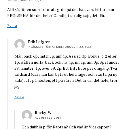
AUGUSTI 22, 2013
Alltså, för en som är totalt grön på det här, vars hittar man
REGLERNA för det hele? Oändligt strulig sajt, det där.
Svara
Erik Löfgren
INLÄGGETS FÖRFATTARE
| AUGUSTI 22, 2013
Mål: back 6p, mittf 5p, anf 4p. Assist: 3p. Bonus: 3, 2 eller
1p. Hållen nolla: back och mv 4p, mf 1p, anf 0p. Spel under
59 minuter: 1p, över 59: 2p. Ett fritt byte per omgång. Två
wildcard (där man kan byta ut hela laget och starta på ny
kula): ett på hösten, ett på våren. Det är väl det hele, tror
jag.
Svara
Rocky_W
AUGUSTI 22, 2013
Och dubbla p för Kapten? Och vad är Vicekapten?