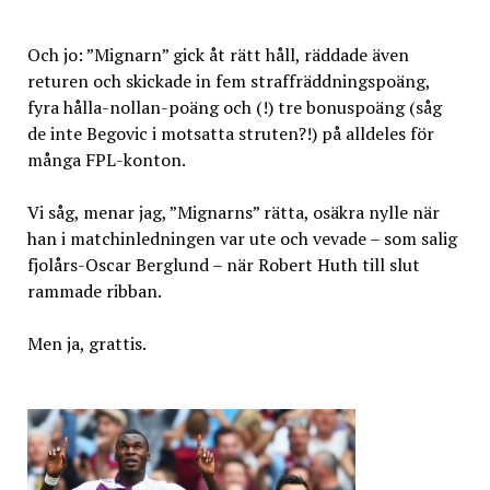
Och jo: ”Mignarn” gick åt rätt håll, räddade även
returen och skickade in fem straffräddningspoäng,
fyra hålla-nollan-poäng och (!) tre bonuspoäng (såg
de inte Begovic i motsatta struten?!) på alldeles för
många FPL-konton.
Vi såg, menar jag, ”Mignarns” rätta, osäkra nylle när
han i matchinledningen var ute och vevade – som salig
fjolårs-Oscar Berglund – när Robert Huth till slut
rammade ribban.
Men ja, grattis.