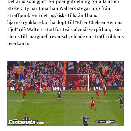
Det är ju som gjort för poängutdelning för alla utom
Stoke City när Jonathan Walters stegar upp från
straffpunkten i det psykiska tillstånd hans
hjärnskrynklare bör ha döpt till ”Efter Chelsea Hemma
Ifjol” (då Walters stod för två självmål varpå han, i sin
chans till marginell revansch, eldade en straff i ribbans
överkant).