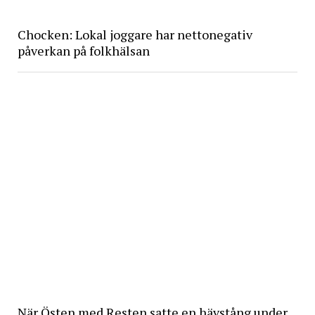
Chocken: Lokal joggare har nettonegativ
påverkan på folkhälsan
När Östen med Resten satte en hävstång under