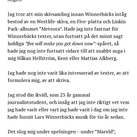
Jag tror att min skivsamling innan Winnerbäcks intåg
bestod av en Westlife-skiva, en Five-platta och Linkin
Park-albumet ”Meteora”. Hade jag inte fastnat för
Winnerbäcks texter, utan fortsatt på det minst sagt
luddiga
”five will make you get down now”
-spåret, så
hade jag nog inte fortsatt vidare till att snabbt suga i
mig Håkan Hellström, Kent eller Mattias Alkberg.
Jag hade nog inte varit lika intresserad av texter, av att
formulera mig, av att skriva.
Jag stod där ikväll, som 23 år gammal
journaliststudent, och insåg att jag inte riktigt vet vem
jag hade varit eller vart jag hade varit i dag om jag inte
hade funnit Lars Winnerbäcks musik för tio år sedan.
Det slog mig under spelningen – under ”Mareld”,