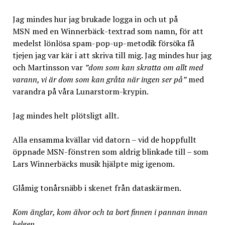
Jag mindes hur jag brukade logga in och ut på
MSN med en Winnerbäck-textrad som namn, för att
medelst lönlösa spam-pop-up-metodik försöka få
tjejen jag var kär i att skriva till mig. Jag mindes hur jag
och Martinsson var
”dom som kan skratta om allt med
varann, vi är dom som kan gråta när ingen ser på”
med
varandra på våra Lunarstorm-krypin.
Jag mindes helt plötsligt allt.
Alla ensamma kvällar vid datorn – vid de hoppfullt
öppnade MSN-fönstren som aldrig blinkade till – som
Lars Winnerbäcks musik hjälpte mig igenom.
Glåmig tonårsnäbb i skenet från dataskärmen.
Kom änglar, kom älvor och ta bort finnen i pannan innan
helgen.