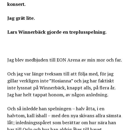
konsert.
Jag grät lite.
Lars Winnerbäck gjorde en treplusspelning.
Jag blev medbjuden till EON Arena av min mor och far.
Och jag var länge tveksam till att följa med, för jag
gillar verkligen inte ”Hosianna” och jag har faktiskt
inte lyssnat på Winnerbäck, knappt alls, på flera år.
Jag har helt tappat honom, av någon anledning.
Och så inledde han spelningen – halv åtta, i en
halvtom, kall ishall – med den nya skivans allra sämsta
låt; inledningsspåret som berättar om hur nära han
har till Oslo och hur han aldrig åker till havet.