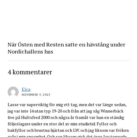
När Östen med Resten satte en hävstång under
Nordichallens hus
4 kommentarer
Elca
NOVEMBER 9, 2013
Lasse var superviktig för mig ett tag, men det var länge sedan,
jag var inte 14 utan typ 19-20 och från att jag såg Winnerbäck
live på Hultsfred 2000 och några år framåt var han en ständig
följeslagare under en stor del av min studietid. Fyllor och
bakfyllor och brustna hjärtan och LW. och jag liksom var fröken
svår i min ensamhet. Och sen liksom gick det över. Jag tappade