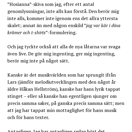
”Hosianna”-skiva som jag, efter ett antal
genomlyssningar, inte alls kan förstå. Den berör mig
inte alls, kommer inte igenom ens det allra yttersta
skalet; annat än med någon enskild ”
jag var kär i dina
krämer och t-shirts
”-formulering.
Och jag tyckte också att alla de nya låtarna var svaga
även live. De gör mig ingenting, ger mig ingenting,
berör mig inte på något sätt.
Kanske är det musikvärlden som har sprungit ifrån
Lars (jämför melodiutvecklingen med den något år
äldre Håkan Hellström), kanske har hans lyrik tappat
stinget – eller så kanske han egentligen sjunger om
precis samma saker, på ganska precis samma sätt; men
att jag har tappat min mottaglighet för hans musik
och för hans texter.
Antagligen. Jag har antagligen redan hört det,