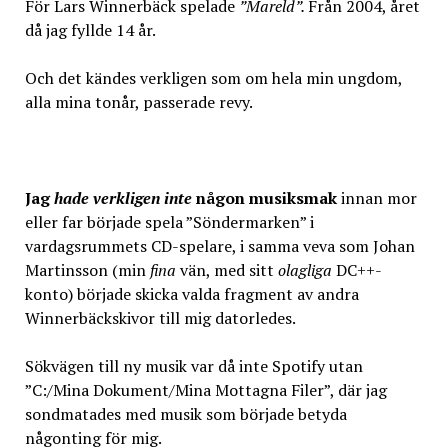
För Lars Winnerbäck spelade
”Mareld”.
Från 2004, året
då jag fyllde 14 år.
Och det kändes verkligen som om hela min ungdom,
alla mina tonår, passerade revy.
Jag
hade verkligen inte
någon musiksmak
innan mor
eller far började spela ”Söndermarken” i
vardagsrummets CD-spelare, i samma veva som Johan
Martinsson (min
fina
vän, med sitt
olagliga
DC++-
konto) började skicka valda fragment av andra
Winnerbäckskivor till mig datorledes.
Sökvägen till ny musik var då inte Spotify utan
”C:/Mina Dokument/Mina Mottagna Filer”, där jag
sondmatades med musik som började betyda
någonting för mig.