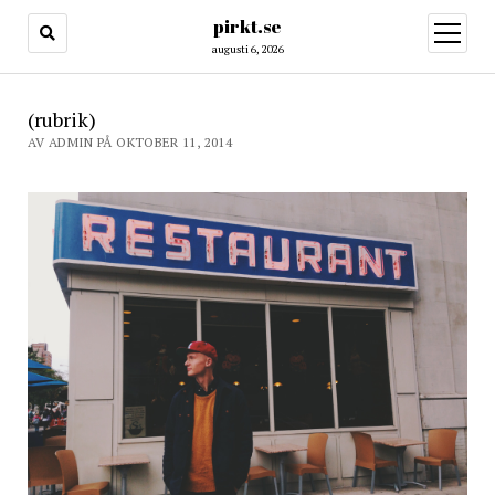
pirkt.se
öppna
meny
augusti 6, 2026
(rubrik)
AV ADMIN PÅ OKTOBER 11, 2014