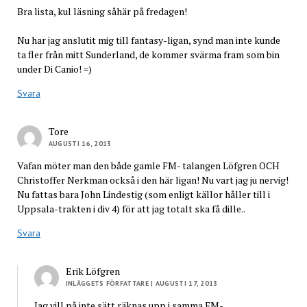
Bra lista, kul läsning såhär på fredagen!
Nu har jag anslutit mig till fantasy-ligan, synd man inte kunde
ta fler från mitt Sunderland, de kommer svärma fram som bin
under Di Canio! =)
Svara
Tore
AUGUSTI 16, 2013
Vafan möter man den både gamle FM- talangen Löfgren OCH
Christoffer Nerkman också i den här ligan! Nu vart jag ju nervig!
Nu fattas bara John Lindestig (som enligt källor håller till i
Uppsala-trakten i div 4) för att jag totalt ska få dille..
Svara
Erik Löfgren
INLÄGGETS FÖRFATTARE
| AUGUSTI 17, 2013
Jag vill på inte sätt räknas upp i samma FM-