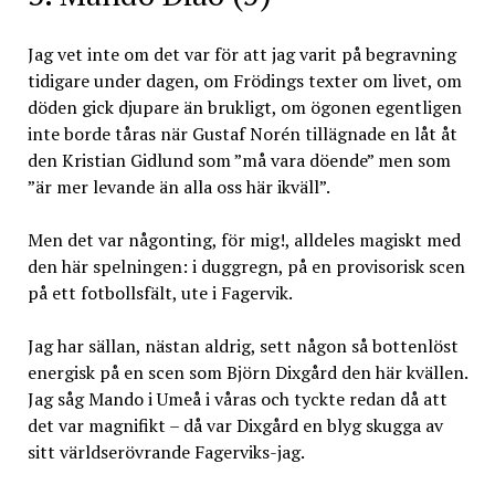
Jag vet inte om det var för att jag varit på begravning
tidigare under dagen, om Frödings texter om livet, om
döden gick djupare än brukligt, om ögonen egentligen
inte borde tåras när Gustaf Norén tillägnade en låt åt
den Kristian Gidlund som ”må vara döende” men som
”är mer levande än alla oss här ikväll”.
Men det var någonting, för mig!, alldeles magiskt med
den här spelningen: i duggregn, på en provisorisk scen
på ett fotbollsfält, ute i Fagervik.
Jag har sällan, nästan aldrig, sett någon så bottenlöst
energisk på en scen som Björn Dixgård den här kvällen.
Jag såg Mando i Umeå i våras och tyckte redan då att
det var magnifikt – då var Dixgård en blyg skugga av
sitt världserövrande Fagerviks-jag.