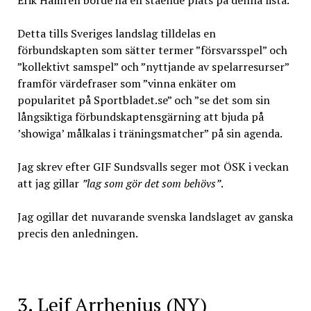
Erik Hamrén borde ha en stående plats på denna lista.
Detta tills Sveriges landslag tilldelas en
förbundskapten som sätter termer ”försvarsspel” och
”kollektivt samspel” och ”nyttjande av spelarresurser”
framför värdefraser som ”vinna enkäter om
popularitet på Sportbladet.se” och ”se det som sin
långsiktiga förbundskaptensgärning att bjuda på
’showiga’ målkalas i träningsmatcher” på sin agenda.
Jag skrev efter GIF Sundsvalls seger mot ÖSK i veckan
att jag gillar
”lag som gör det som behövs”
.
Jag ogillar det nuvarande svenska landslaget av ganska
precis den anledningen.
3. Leif Arrhenius (NY)