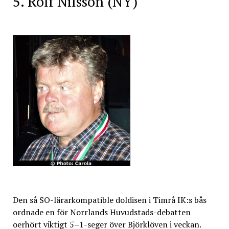
5. Rolf Nilsson (NY)
Den så SO-lärarkompatible doldisen i Timrå IK:s bås
ordnade en för Norrlands Huvudstads-debatten
oerhört viktigt 5–1-seger över Björklöven i veckan.