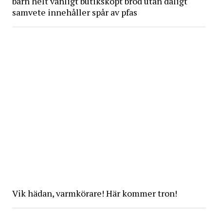
barn helt vanligt butiksköpt bröd utan dåligt
samvete innehåller spår av pfas
Vik hädan, varmkörare! Här kommer tron!