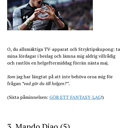
O, du allsmäktiga TV-apparat och Stryktipskupong: ta
mina lördagar i beslag och lämna mig aldrig villrådig
och rastlös en helgeftermiddag förrän nästa maj.
Som
jag har längtat på att inte behöva oroa mig för
frågan
”vad gör du till helgen?”
.
(Sista påminnelsen:
GÖR ETT FANTASY-LAG
!)
3. Mando Diao (5)