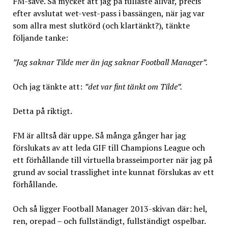
FM-save. Så mycket att jag på fullaste allvar, precis
efter avslutat wet-vest-pass i bassängen, när jag var
som allra mest slutkörd (och klartänkt?), tänkte
följande tanke:
”Jag saknar Tilde mer än jag saknar Football Manager”.
Och jag tänkte att:
”det var fint tänkt om Tilde”.
Detta på riktigt.
FM är alltså där uppe. Så många gånger har jag
förslukats av att leda GIF till Champions League och
ett förhållande till virtuella brasseimporter när jag på
grund av social trasslighet inte kunnat förslukas av ett
förhållande.
Och så ligger Football Manager 2013-skivan där: hel,
ren, orepad – och fullständigt, fullständigt ospelbar.