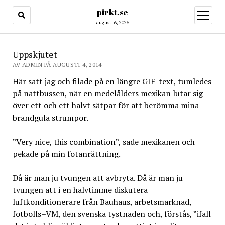
pirkt.se
öppna
meny
augusti 6, 2026
Uppskjutet
AV ADMIN PÅ AUGUSTI 4, 2014
Här satt jag och filade på en längre GIF-text, tumledes
på nattbussen, när en medelålders mexikan lutar sig
över ett och ett halvt sätpar för att berömma mina
brandgula strumpor.
”Very nice, this combination”, sade mexikanen och
pekade på min fotanrättning.
Då är man ju tvungen att avbryta. Då är man ju
tvungen att i en halvtimme diskutera
luftkonditionerare från Bauhaus, arbetsmarknad,
fotbolls–VM, den svenska tystnaden och, förstås, ”ifall