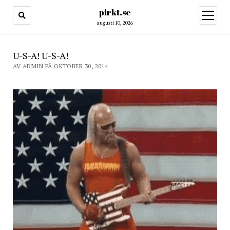
pirkt.se
öppna
meny
augusti 10, 2026
U-S-A! U-S-A!
AV ADMIN PÅ OKTOBER 30, 2014