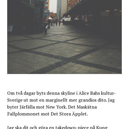
Om två dagar byts denna skyline i Alice Bahs kultur-
Sverige ut mot en marginellt mer grandios dito. Jag
byter Järfälla mot New York. Det Maskätna
Fallplommonet mot Det Stora Äpplet.
Jag ska dit och göra en takedown-piece på Kung