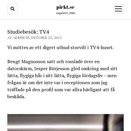
pirkt.se
öppna
meny
augusti 8, 2026
Studiebesök: TV4
AV ADMIN PÅ OKTOBER 23, 2013
Vi möttes av ett digert utbud storvilt i TV4-huset.
Bengt Magnusson satt och rosslade över en
datorskärm, Jesper Börjesson gled omkring med sitt
lätta, flygiga hår i sitt lätta, flygiga lördagsliv – men
frågan är om det inte var i receptionen som jag
träffade på den profil som var allra härligast att få
beskåda.