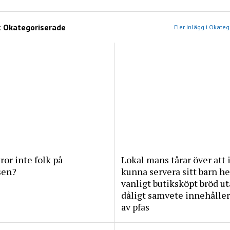
:
Okategoriserade
Fler inlägg i Okate
tror inte folk på
Lokal mans tårar över att 
sen?
kunna servera sitt barn he
vanligt butiksköpt bröd u
dåligt samvete innehåller
av pfas