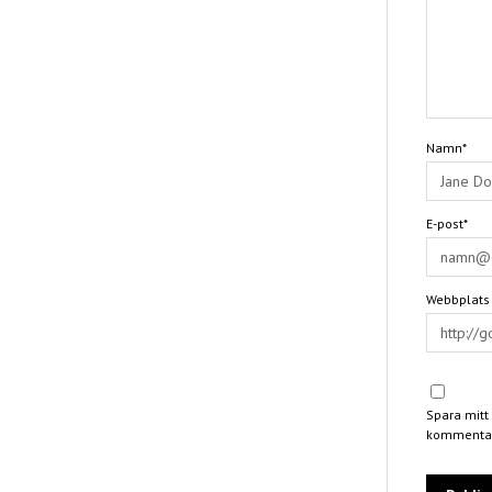
Namn*
E-post*
Webbplats
Spara mitt
kommentar