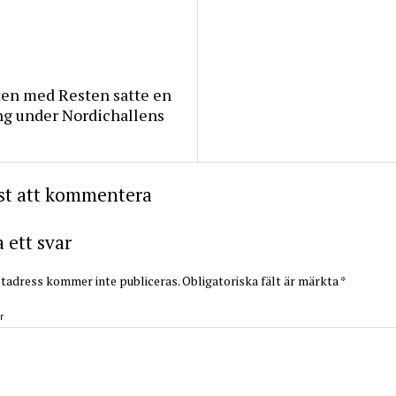
ten med Resten satte en
ng under Nordichallens
rst att kommentera
ett svar
tadress kommer inte publiceras.
Obligatoriska fält är märkta
*
r