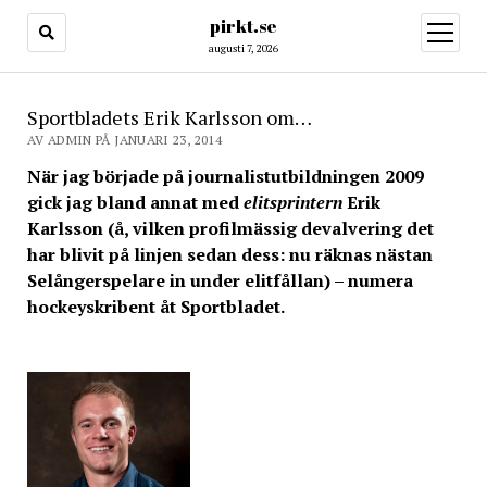
pirkt.se
öppna
meny
augusti 7, 2026
Sportbladets Erik Karlsson om…
AV ADMIN PÅ JANUARI 23, 2014
När jag började på journalistutbildningen 2009
gick jag bland annat med
elitsprintern
Erik
Karlsson (å, vilken profilmässig devalvering det
har blivit på linjen sedan dess: nu räknas nästan
Selångerspelare in under elitfållan) – numera
hockeyskribent åt Sportbladet.