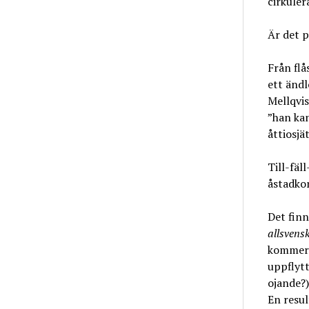
cirkuler
Är det p
Från flå
ett ändl
Mellqvi
”han kan
åttiosjät
Till-fäl
åstadko
Det finn
allsvens
kommer a
uppflyt
ojande?)
En resul