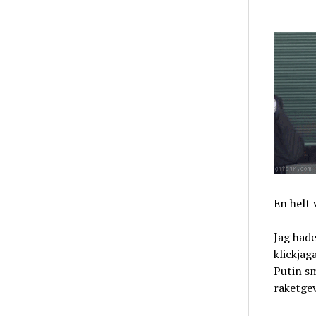
En helt 
Jag hade
klickjag
Putin s
raketgev