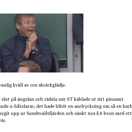
vanlig kväll av ren skräckglädje.
 slut på ängslan och rädsla när ST kablade ut sitt pinsamt
ande u-båtslarm; det hade blivit en axelryckning om så en bar
mygit upp ur Sundsvallsfjärden och sänkt nya E4-bron med ett
är.