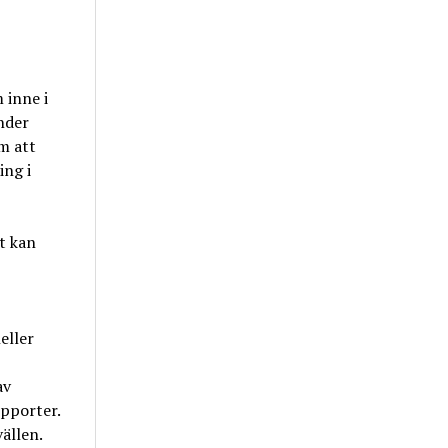
 inne i
nder
m att
ing i
t kan
heller
av
upporter.
ällen.