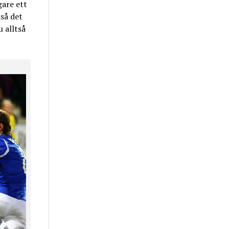
gare ett
kså det
 alltså