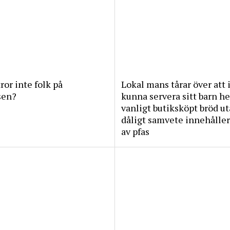
tror inte folk på
Lokal mans tårar över att 
sen?
kunna servera sitt barn he
vanligt butiksköpt bröd u
dåligt samvete innehåller
av pfas