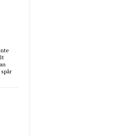
inte
lt
tan
 spår