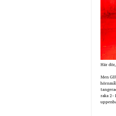
Här dör,
Men GIF 
hörnmål
tangera
raka 2–
uppenba