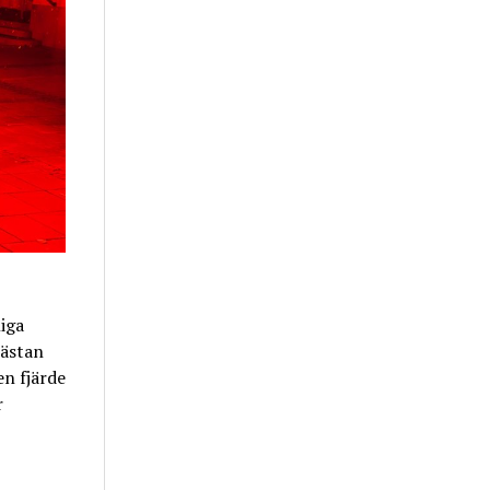
liga
nästan
n fjärde
r