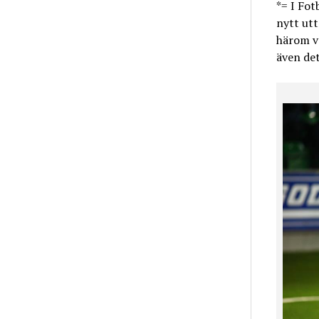
*= I Fot
nytt utt
härom v
även det