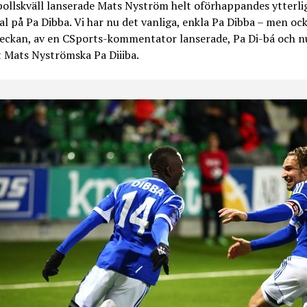
bollskväll lanserade Mats Nyström helt oförhappandes ytterli
al på Pa Dibba. Vi har nu det vanliga, enkla Pa Dibba – men oc
eckan, av en CSports-kommentator lanserade, Pa Di-bá och nu
 Mats Nyströmska Pa Diiiba.