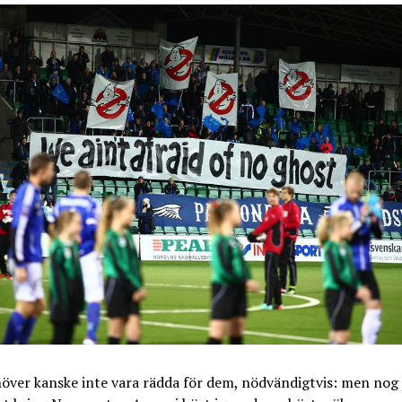
över kanske inte vara rädda för dem, nödvändigtvis: men nog 