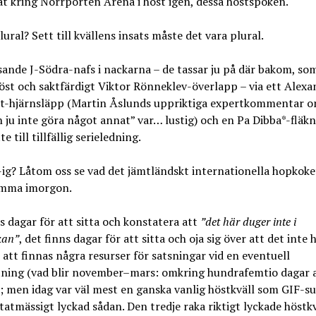
at kring Norrporten Arena i höst igen, dessa höstspöken.
lural? Sett till kvällens insats måste det vara plural.
sande J-Södra-nafs i nackarna – de tassar ju på där bakom, som
öst och saktfärdigt Viktor Rönneklev-överlapp – via ett Alexa
st-hjärnsläpp (Martin Åslunds uppriktiga expertkommentar o
 ju inte göra något annat” var… lustig) och en Pa Dibba*-fläkn
te till tillfällig serieledning.
l-ig? Låtom oss se vad det jämtländskt internationella hopkoke
mma imorgon.
s dagar för att sitta och konstatera att
”det här duger inte i
kan”
, det finns dagar för att sitta och oja sig över att det inte 
tt finnas några resurser för satsningar vid en eventuell
tning (vad blir november–mars: omkring hundrafemtio dagar 
; men idag var väl mest en ganska vanlig höstkväll som GIF-s
tatmässigt lyckad sådan. Den tredje raka riktigt lyckade höstkv