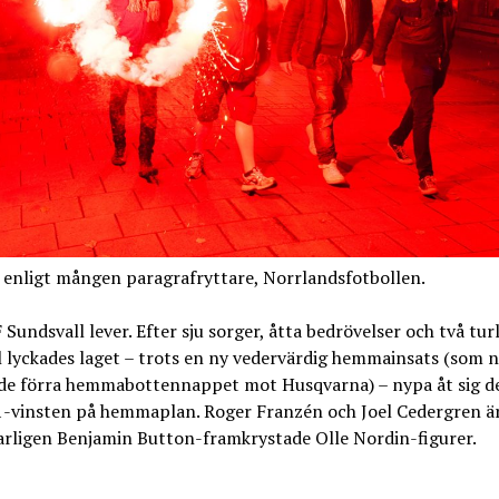
 enligt mången paragrafryttare, Norrlandsfotbollen.
Sundsvall lever. Efter sju sorger, åtta bedrövelser och två tur
 lyckades laget – trots en ny vedervärdig hemmainsats (som 
de förra hemmabottennappet mot Husqvarna) – nypa åt sig de
1-vinsten på hemmaplan. Roger Franzén och Joel Cedergren ä
rligen Benjamin Button-framkrystade Olle Nordin-figurer.