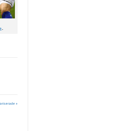
m
.
goriserade »