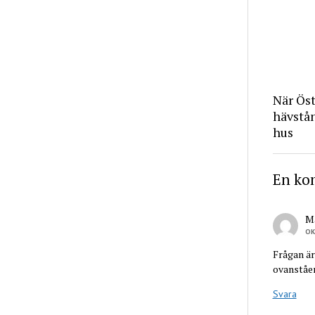
När Ös
hävstå
hus
En ko
M
OK
Frågan är
ovanståe
Svara