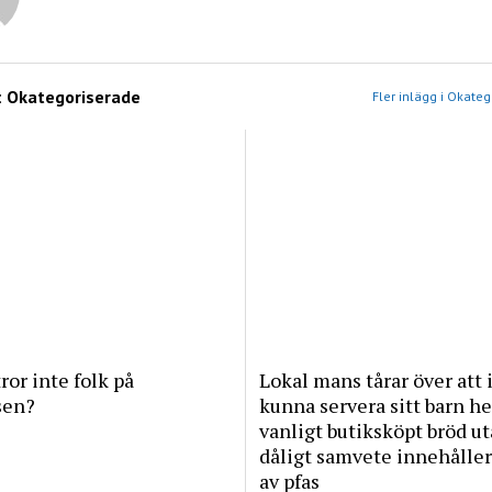
:
Okategoriserade
Fler inlägg i Okate
tror inte folk på
Lokal mans tårar över att 
sen?
kunna servera sitt barn he
vanligt butiksköpt bröd u
dåligt samvete innehåller
av pfas