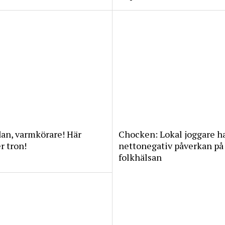
an, varmkörare! Här
Chocken: Lokal joggare h
 tron!
nettonegativ påverkan på
folkhälsan