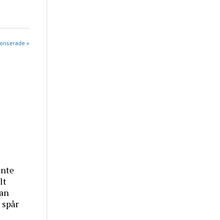
goriserade »
inte
lt
tan
 spår