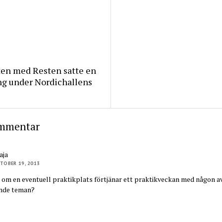
ten med Resten satte en
ng under Nordichallens
mmentar
aja
TOBER 19, 2013
 om en eventuell praktikplats förtjänar ett praktikveckan med någon a
nde teman?