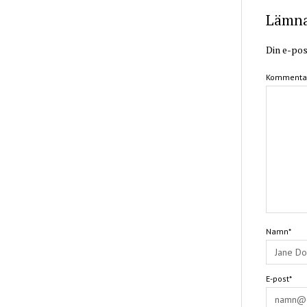
Lämna 
Din e-pos
Kommenta
Namn*
E-post*