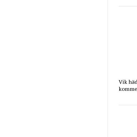
Vik häd
kommer