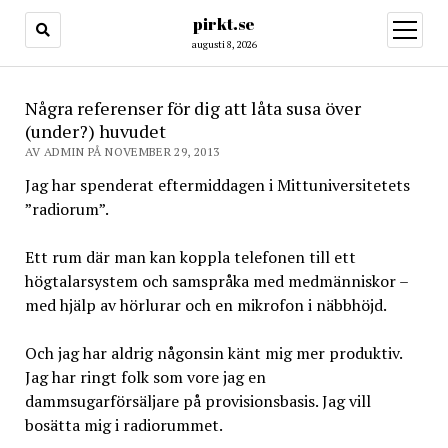
pirkt.se
öppna
meny
augusti 8, 2026
Några referenser för dig att låta susa över
(under?) huvudet
AV ADMIN PÅ NOVEMBER 29, 2013
Jag har spenderat eftermiddagen i Mittuniversitetets
”radiorum”.
Ett rum där man kan koppla telefonen till ett
högtalarsystem och samspråka med medmänniskor –
med hjälp av hörlurar och en mikrofon i näbbhöjd.
Och jag har aldrig någonsin känt mig mer produktiv.
Jag har ringt folk som vore jag en
dammsugarförsäljare på provisionsbasis. Jag vill
bosätta mig i radiorummet.