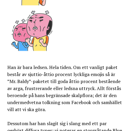
Han är bara ledsen. Hela tiden. Om ett vanligt paket
består av sjuttio-åttio procent lyckliga emojis så är
”Mr. Baldy”-paketet till goda åttio procent bestående
av arga, frustrerande eller ledsna uttryck. Allt förstås
beroende på hans begränsade skalpflora; det är den
undermedvetna tolkning som Facebook och samhället
vill att vi ska göra.
Dessutom har han slagit sig i slang med ett par
oerhört diffusa typer: vi noterar en storgråtande Blue