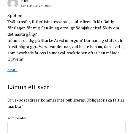
Emil
SEPTEMBER 24, 2014
Spot on!
Tvåbarnsfar, fotbollsintresserad, skulle även få Mr Baldy
förslagen för mig. Sen är jag otroligt ödmjuk också. Skriv om
det nästa gång?
Infinner du dig på Starke Arvid imorgon? Där har jag stått och
frusit några ggr.. Värst var det när, vad hette han nu, den jäveln,
som hyschade åt oss i sundsvallssektionen efter han målade..
Gravem!!
Svara
Lämna ett svar
Din e-postadress kommer inte publiceras.
Obligatoriska fält är
märkta
*
Kommentar