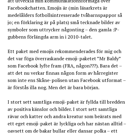
att utveckla min kommunikationsförmåga över
Facebookchatten. Emojis är (min läsarkrets är
medelålders fotbollsintresserade tvåbarnspappor så
jo; en förklaring är på plats) små tecknade bilder av
symboler som uttrycker någonting – den gamla :P-
gubbens förlängda arm in i 2010-talet.
Ett paket med emojis rekommenderades för mig och
det var föga överraskande emoji-paketet ”Mr Baldy”
som Facebook lyfte fram (FRA, någon???). Bara det –
att det nu verkar finnas någon form av hårregister
som inte ens Skåne-polisen utan Facebook utformat –
är förstås illa nog. Men det är bara början.
I stort sett samtliga emoji-paket är fyllda till bredden
av positiva känslor och bilder. I stort sett samtliga
rävar och katter och andra kreatur som beärats med
ett eget emoji-paket är lyckliga och har nästan alltid –
oavsett om de bakar bullar eller dansar polka – ett