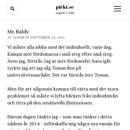
pirkt.se
öppna
meny
augusti 7, 2026
Mr. Baldy
AV ADMIN PÅ SEPTEMBER 24, 2014
Vi måste alla jobba med det individuellt, varje dag.
Kämpa mot fördomarna i små steg efter små steg.
Även jag, förstås. Jag är inte fördomsfri: bara igår
tyckte jag att jag såg Tomas Ros på
universitetsområdet. Det var förstås inte Tomas.
Men för att någonsin komma till rätta med det stora
problemet så måste vi lyfta blicken från individnivån
och titta på den
strukturella flintrasismen
.
Härom dagen tänkte jag – som man tänker i detta
nådens år 2014 – införskaffa mig några nya emojis för