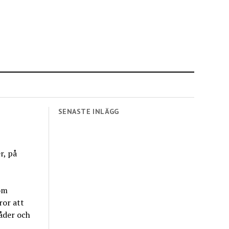
SENASTE INLÄGG
r, på
om
ror att
åder och