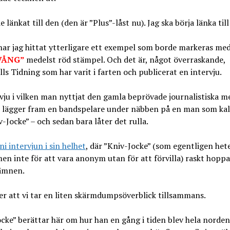
e länkat till den (den är ”Plus”-låst nu). Jag ska börja länka till
ar jag hittat ytterligare ett exempel som borde markeras me
VÅNG”
medelst röd stämpel. Och det är, något överraskande,
ls Tidning som har varit i farten och publicerat en intervju.
vju i vilken man nyttjat den gamla beprövade journalistiska m
 lägger fram en bandspelare under näbben på en man som kall
v-Jocke” – och sedan bara låter det rulla.
ni intervjun i sin helhet
, där ”Kniv-Jocke” (som egentligen het
en inte för att vara anonym utan för att förvilla) raskt hoppa
ämnen.
er att vi tar en liten skärmdumpsöverblick tillsammans.
cke” berättar här om hur han en gång i tiden blev hela nordens