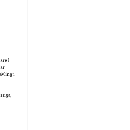
are i
 är
ävling i
ssiga,