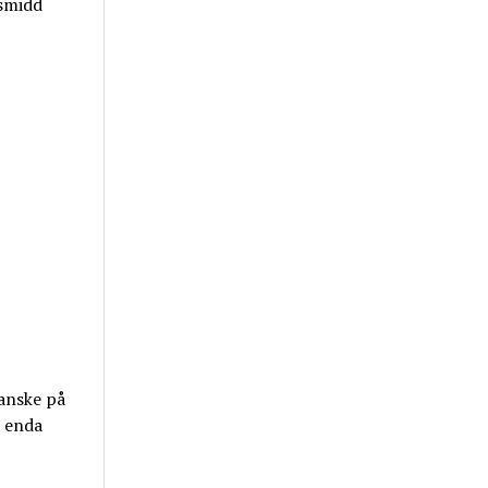
lsmidd
Kanske på
m enda