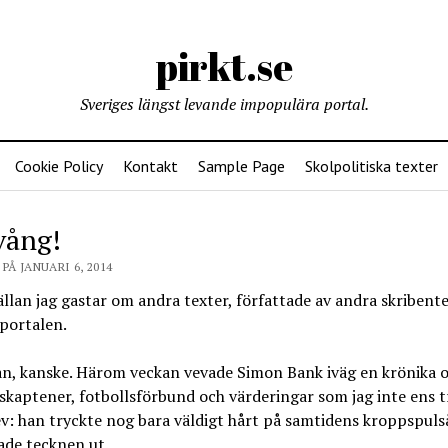
pirkt.se
Sveriges längst levande impopulära portal.
Cookie Policy
Kontakt
Sample Page
Skolpolitiska texter
vång!
PÅ JANUARI 6, 2014
ällan jag gastar om andra texter, författade av andra skribente
portalen.
lan, kanske. Härom veckan vevade Simon Bank iväg en krönika 
kaptener, fotbollsförbund och värderingar som jag inte ens t
v: han tryckte nog bara väldigt hårt på samtidens kroppspuls
ade tecknen ut.