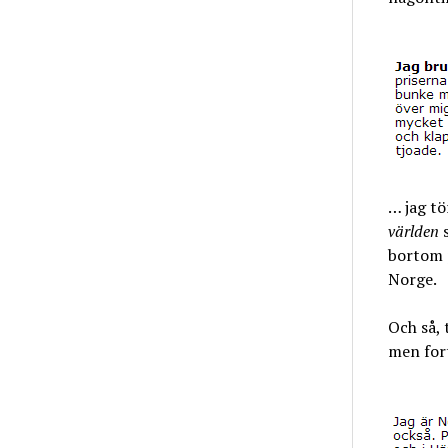
… jag tö
världen
s
bortom p
Norge.
Och så, 
men for