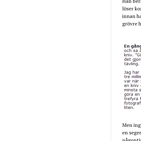
Han berä
löser ko
innan ha
grövre h
Men inge
en seger
någontin