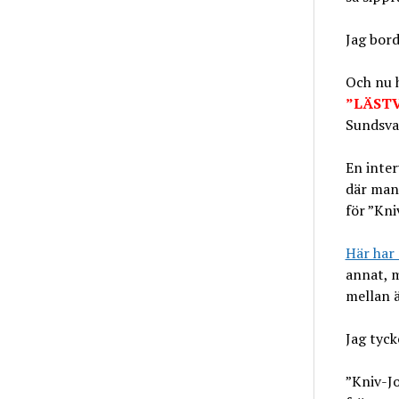
Jag bord
Och nu h
”LÄST
Sundsval
En inter
där man
för ”Kni
Här har 
annat, m
mellan 
Jag tyck
”Kniv-Jo