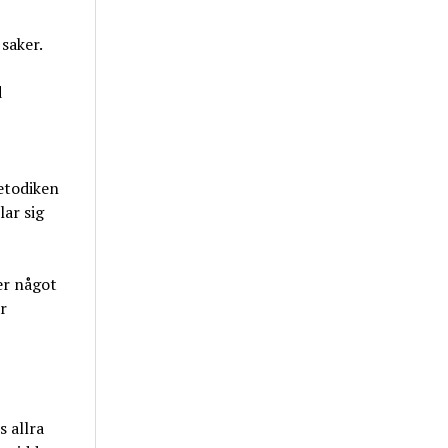
 saker.
d
etodiken
ar sig
er något
r
 allra