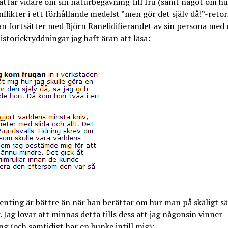
ttar vidare om sin naturbegåvning till fru (samt något om h
nflikter i ett förhållande medelst ”men gör det själv då!”-retori
n fortsätter med Björn Ranelidifierandet av sin persona med 
istoriekryddningar jag haft äran att läsa:
nting är bättre än när han berättar om hur man på skäligt sät
. Jag lovar att minnas detta tills dess att jag någonsin vinner
g (och samtidigt har en bunke intill mig):