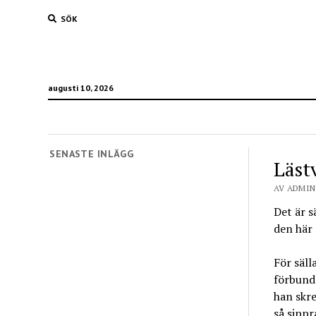
SÖK
augusti 10, 2026
SENASTE INLÄGG
Läst
AV ADMIN 
Det är s
den här 
För säl
förbunds
han skre
så sippr