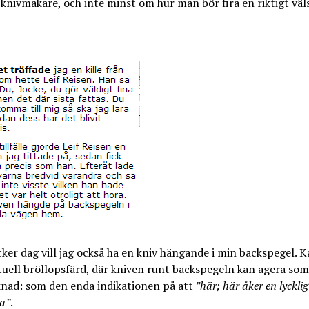
knivmakare, och inte minst om hur man bör fira en riktigt vä
ker dag vill jag också ha en kniv hängande i min backspegel. 
uell bröllopsfärd, där kniven runt backspegeln kan agera so
nad: som den enda indikationen på att
”här; här åker en lycklig
a”
.