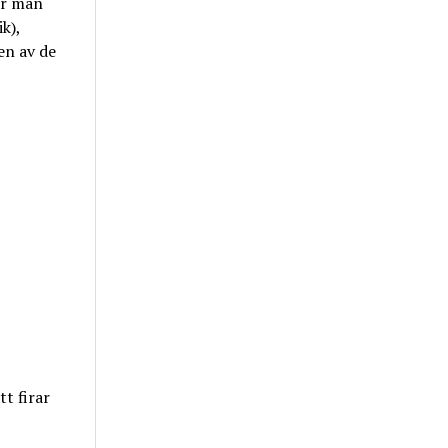
ur man
k),
en av de
t firar