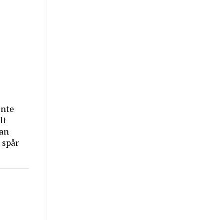
inte
lt
tan
 spår