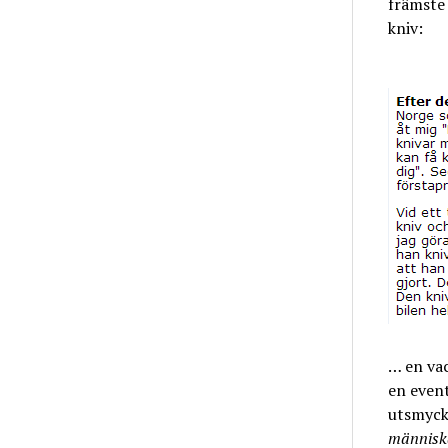
främste 
kniv:
… en vac
en event
utsmyck
människ