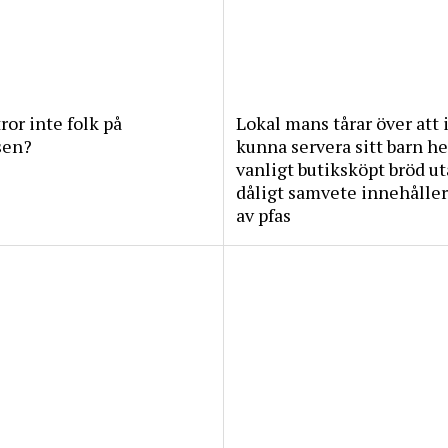
tror inte folk på
Lokal mans tårar över att 
sen?
kunna servera sitt barn he
vanligt butiksköpt bröd u
dåligt samvete innehåller
av pfas