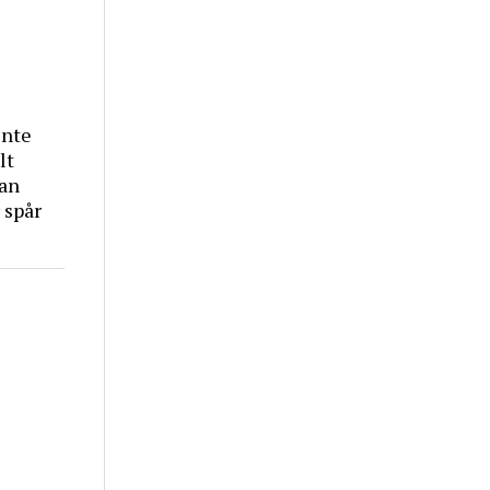
inte
lt
tan
 spår