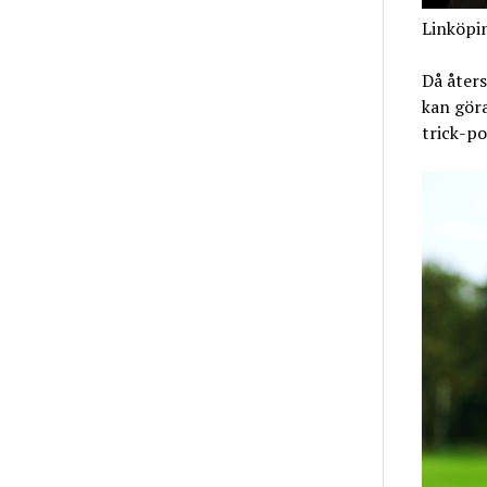
Linköpin
Då åters
kan göra
trick-po