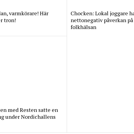
an, varmkörare! Här
Chocken: Lokal joggare h
 tron!
nettonegativ påverkan på
folkhälsan
ten med Resten satte en
ng under Nordichallens