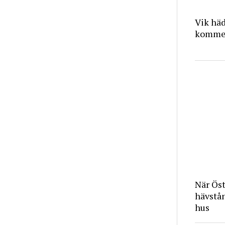
Vik häd
kommer
När Ös
hävstå
hus