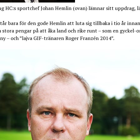
g HC:s sportchef Johan Hemlin (ovan) lämnar sitt uppdrag, lä
tår bara för den gode Hemlin att luta sig tillbaka i tio år inna
 stora pengar på att åka land och rike runt – som en gyckel-o
ny – och ”lajva GIF-tränaren Roger Franzén 2014”.