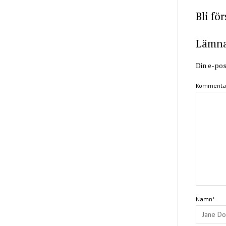
Bli fö
Lämna 
Din e-pos
Kommenta
Namn*