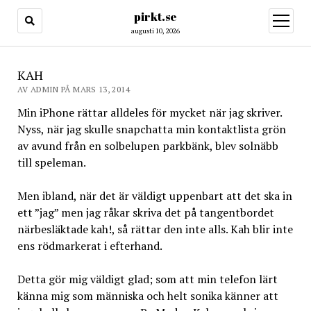
pirkt.se
öppna
meny
augusti 10, 2026
KAH
AV ADMIN PÅ MARS 13, 2014
Min iPhone rättar alldeles för mycket när jag skriver.
Nyss, när jag skulle snapchatta min kontaktlista grön
av avund från en solbelupen parkbänk, blev solnäbb
till speleman.
Men ibland, när det är väldigt uppenbart att det ska in
ett ”jag” men jag råkar skriva det på tangentbordet
närbesläktade kah!, så rättar den inte alls. Kah blir inte
ens rödmarkerat i efterhand.
Detta gör mig väldigt glad; som att min telefon lärt
känna mig som människa och helt sonika känner att