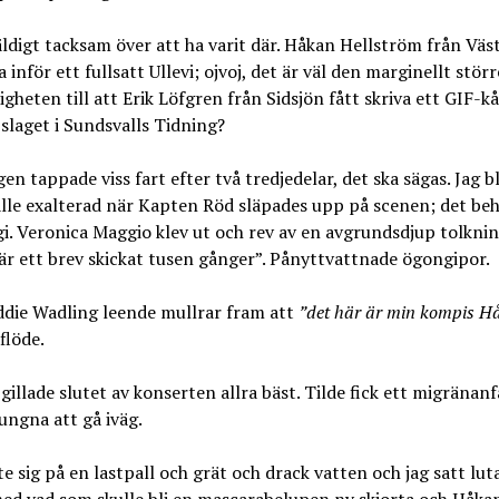
äldigt tacksam över att ha varit där. Håkan Hellström från Väs
 inför ett fullsatt Ullevi; ojvoj, det är väl den marginellt störr
gheten till att Erik Löfgren från Sidsjön fått skriva ett GIF-kå
laget i Sundsvalls Tidning?
en tappade viss fart efter två tredjedelar, det ska sägas. Jag bl
fälle exalterad när Kapten Röd släpades upp på scenen; det be
i. Veronica Maggio klev ut och rev av en avgrundsdjup tolknin
är ett brev skickat tusen gånger”. Pånyttvattnade ögongipor.
ddie Wadling leende mullrar fram att
”det här är min kompis H
flöde.
gillade slutet av konserten allra bäst. Tilde fick ett migränanf
vungna att gå iväg.
e sig på en lastpall och grät och drack vatten och jag satt lut