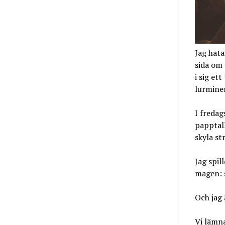
Jag hata
sida om 
i sig et
lurminer
I fredag
papptall
skyla st
Jag spil
magen: 
Och jag 
Vi lämna