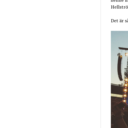
henne m
Hellstr
Det är 