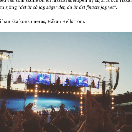
ed vad som skulle bli en mascarabelupen ny skjorta och Håka
öm sjöng
”det är så jag säger det, du är det finaste jag vet”
.
så han ska konsumeras, Håkan Hellström.