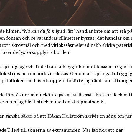
de filmen.
”Nu kan du få mig så lätt”
handlar inte om att stå på
en fontän och se varandras silhuetter kyssas; det handlar om a
t trött skrovmål och med vitlökssåsmelerad näbb skicka patetis
 över de lysrörsupplysta borden.
s sprang jag och Tilde från Lillebygrillen mot bussen i regnet
rik strips och en burk vitlökssås. Genom att springa kutryggi
ripstallriken med överkroppen försökte jag rädda anrättninge
lde förstås ner min nyköpta jacka i vitlökssås. En stor fläck mit
som om jag blivit stucken med en skräpmatsdolk.
är ganska säker på att Håkan Hellström skrivit en sång om just
de Ullevi till tonerna av extranumren. När jag fick ett par