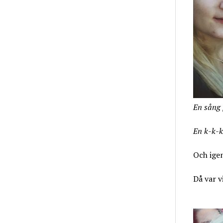
En sång 
En k-k-k
Och igen
Då var v