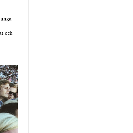
junga.
at och