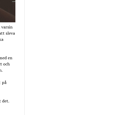
 varsin
tt sleva
ka
 med en
gt och
n.
t på
 det.