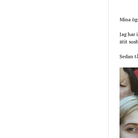
Mina ögo
Jag har 
ätit sus
Sedan tå