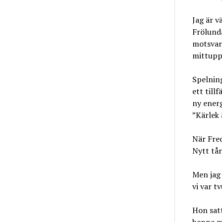
Jag är v
Frölunda
motsvari
mittupps
Spelning
ett till
ny energ
”Kärlek 
När Fre
Nytt tår
Men jag 
vi var t
Hon satt