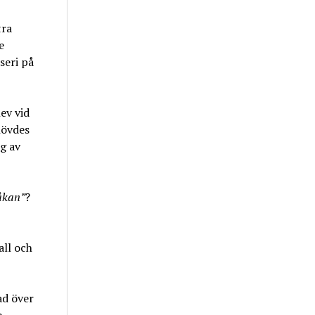
tra
e
seri på
ev vid
hövdes
g av
åkan”
?
all och
ad över