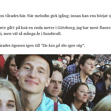
n tårades här. När melodin gick igång; innan han ens börjat s
inte gått på knä en enda meter i Göteborg, jag har mest flaner
hi, men väl så många år i Sundsvall.
rades ögonen igen till
”Du kan gå din egen väg”
.