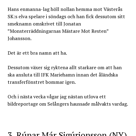
Hans enmanna-lag höll nollan hemma mot Västerås
SK:s elva spelare i söndags och han fick dessutom sitt
smeknamn omskrivet till Jonatan
”Monsterräddningarnas Mästare Mot Resten”
Johansson.
Det är ett bra namn att ha.
Dessutom växer sig ryktena allt starkare om att han
ska ansluta till IFK Mariehamn innan det åländska
transferfönstret bommar igen.
Och i nästa vecka vågar jag nästan utlova ett
bildreportage om Selångers haussade målvakts vardag.
3. Rúnar Már Sigúrjonsson (NY)