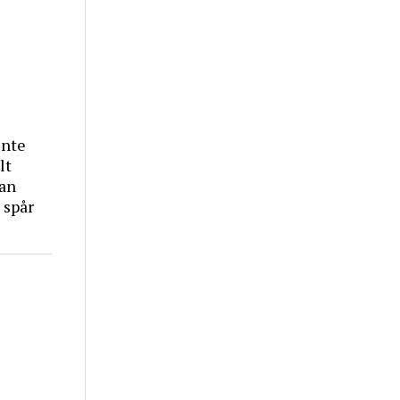
inte
lt
tan
 spår