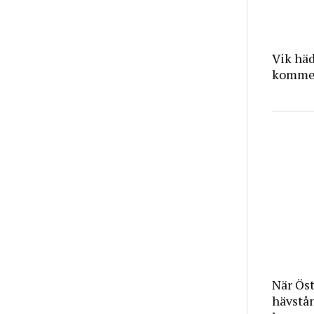
Vik häd
kommer
När Ös
hävstå