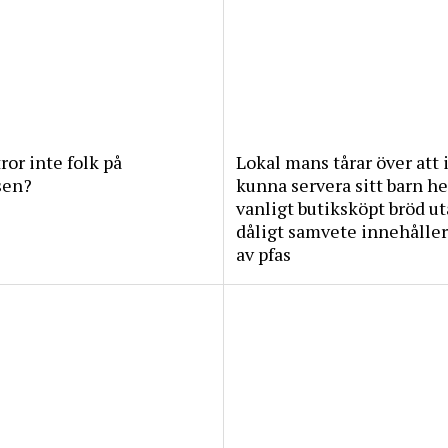
tror inte folk på
Lokal mans tårar över att 
sen?
kunna servera sitt barn he
vanligt butiksköpt bröd u
dåligt samvete innehåller
av pfas