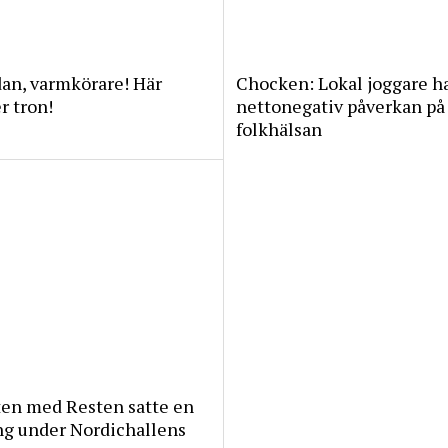
an, varmkörare! Här
Chocken: Lokal joggare h
 tron!
nettonegativ påverkan på
folkhälsan
ten med Resten satte en
ng under Nordichallens