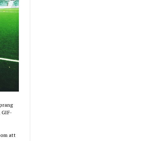
sprang
 GIF-
 om att