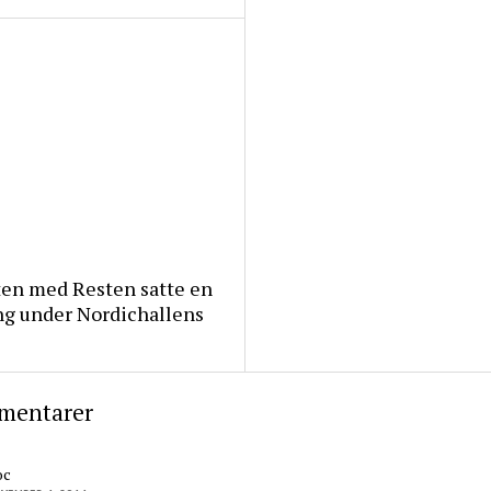
ten med Resten satte en
ng under Nordichallens
mentarer
oc