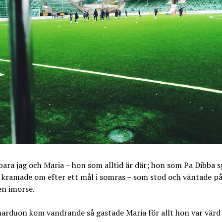
bara jag och Maria – hon som alltid är där; hon som Pa Dibba 
 kramade om efter ett mål i somras – som stod och väntade på
en imorse.
arduon kom vandrande så gastade Maria för allt hon var värd