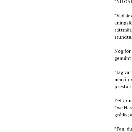
”NU GÄL
”Vad är
aningslö
rättmäti
stundtal
Nog för 
genuint 
”Jag var
man inte
prestati
Det är 
Ove Näsl
grådis; 
”Fan, du