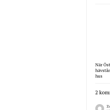
När Ös
hävstå
hus
2 kom
Z