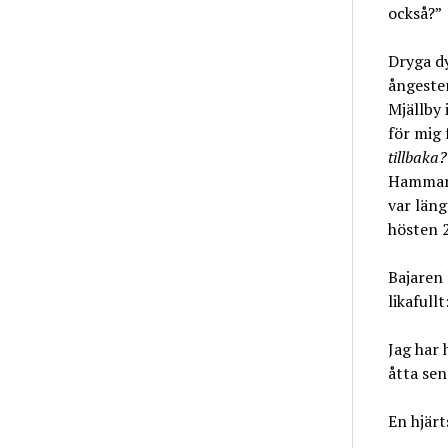
också?”
Dryga dy
ångeste
Mjällby 
för mig
tillbaka?
Hammarb
var läng
hösten 2
Bajaren
likafull
Jag har 
åtta sen
En hjärt