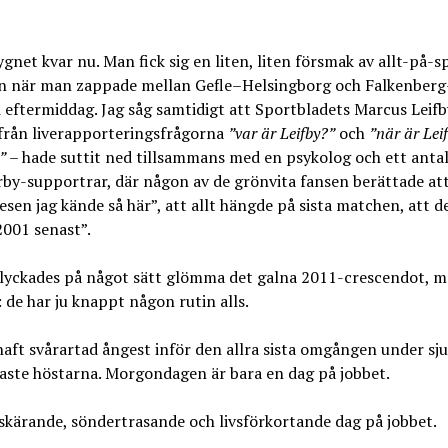
gnet kvar nu. Man fick sig en liten, liten försmak av allt-på-s
n när man zappade mellan Gefle–Helsingborg och Falkenberg
i eftermiddag. Jag såg samtidigt att Sportbladets Marcus Leifb
 från liverapporteringsfrågorna
”var är Leifby?”
och
”när är Lei
”
– hade suttit ned tillsammans med en psykolog och ett anta
y-supportrar, där någon av de grönvita fansen berättade att
esen jag kände så här”, att allt hängde på sista matchen, att d
001 senast”.
 lyckades på något sätt glömma det galna 2011-crescendot, 
t: de har ju knappt någon rutin alls.
haft svårartad ångest inför den allra sista omgången under sju
aste höstarna. Morgondagen är bara en dag på jobbet.
skärande, söndertrasande och livsförkortande dag på jobbet.