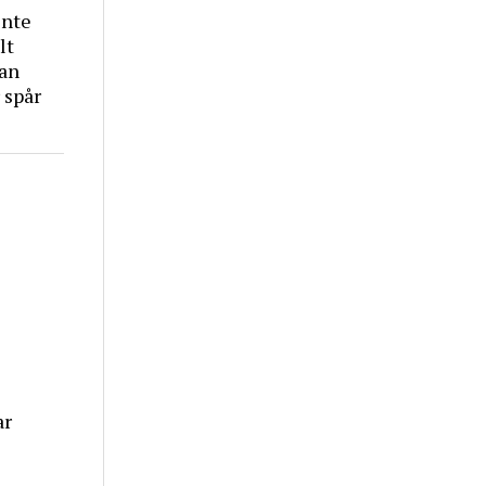
inte
lt
tan
 spår
ar