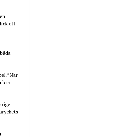
 en
 fick ett
 båda
oel. ”När
n bra
arige
varyckets
n