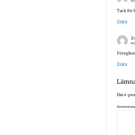
NO
Tack för b
Svara
Z
NO
Föregåen
Svara
Lämna 
Din e-pos
Kommenta