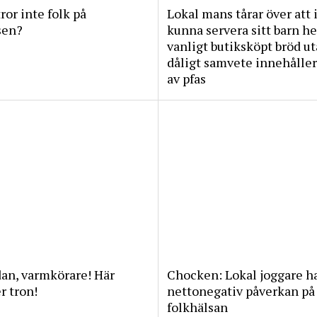
tror inte folk på
Lokal mans tårar över att 
sen?
kunna servera sitt barn he
vanligt butiksköpt bröd u
dåligt samvete innehåller
av pfas
an, varmkörare! Här
Chocken: Lokal joggare h
 tron!
nettonegativ påverkan på
folkhälsan