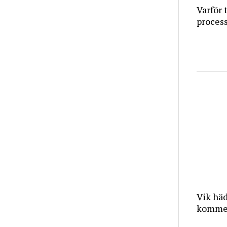
Varför 
proces
Vik häd
kommer