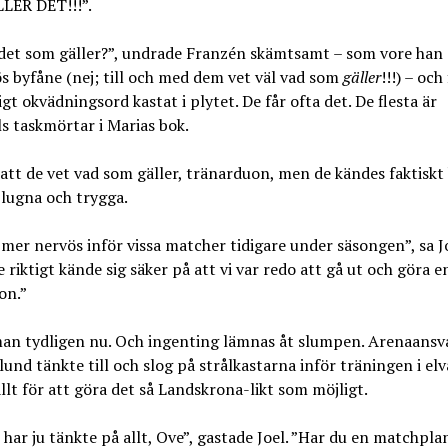
LER DET!!!”.
 det som gäller?”, undrade Franzén skämtsamt – som vore han
s byfåne (nej; till och med dem vet väl vad som
gäller
!!!) – och
gt okvädningsord kastat i plytet. De får ofta det. De flesta är
s taskmörtar i Marias bok.
att de vet vad som gäller, tränarduon, men de kändes faktiskt
lugna och trygga.
 mer nervös inför vissa matcher tidigare under säsongen”, sa J
 riktigt kände sig säker på att vi var redo att gå ut och göra e
on.”
man tydligen nu. Och ingenting lämnas åt slumpen. Arenaansv
und tänkte till och slog på strålkastarna inför träningen i el
allt för att göra det så Landskrona-likt som möjligt.
 har ju tänkte på allt, Ove”, gastade Joel. ”Har du en matchpla