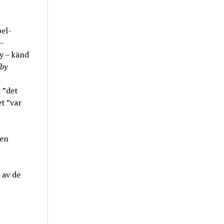
pel-
–
y – känd
fby
l
 ”det
et ”var
men
 av de