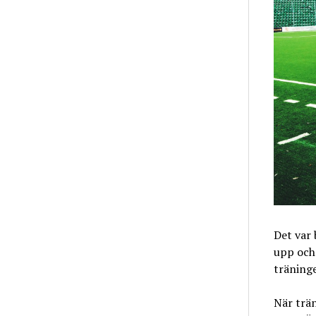
Det var 
upp och
träning
När trän