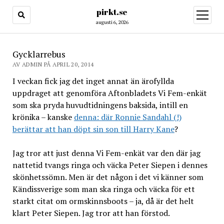
pirkt.se
öppna
meny
augusti 6, 2026
Gycklarrebus
AV ADMIN PÅ APRIL 20, 2014
I veckan fick jag det inget annat än ärofyllda
uppdraget att genomföra Aftonbladets Vi Fem-enkät
som ska pryda huvudtidningens baksida, intill en
krönika – kanske
denna: där Ronnie Sandahl (!)
berättar att han döpt sin son till Harry Kane
?
Jag tror att just denna Vi Fem-enkät var den där jag
nattetid tvangs ringa och väcka Peter Siepen i dennes
skönhetssömn. Men är det någon i det vi känner som
Kändissverige som man ska ringa och väcka för ett
starkt citat om ormskinnsboots – ja, då är det helt
klart Peter Siepen. Jag tror att han förstod.