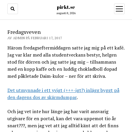
pirkt.se
öppna
meny
augusti 8, 2026
Fredagsveven
AV ADMIN PÅ FEBRUARI 17, 2017
Härom fredagseftermiddagen satte jag mig på ett kafé.
Jag var klar med alla studentveckans bestyr, helgen
stod för dörren och jag satte jag mig – tillsammans
med en kopp kaffe och en luddig chokladboll dopad
med påkletade Daim-kulor – ner för att skriva.
Det utmynnade i ett yvigt (+++-igt?) inlägg byggt på
den dagens dos av skärmdumpar
.
Och jag vet inte hur länge jag har varit ansvarig
utgivare för en portal, kan det vara uppemot tio år
snart???, men jag vet att jag alltid känt att det finns