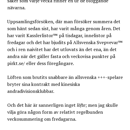
saker som varje vecka rinner en ur de bloggande
nävarna.
Uppsamlingsförsöken, där man försöker summera det
som hänt sedan sist, har varit många genom åren. Det
har varit Kasslerlistor™ på tisdagar, innelistor på
fredagar och det har bjudits på Allsvenska Svepvevar™
och i ren naivitet har det utlovats än det ena, än det
andra när det gäller fasta och veckovisa punkter på
pirkt.se/ eller dess föregångare.
Löften som brutits snabbare än allsvenska +++-spelare
bryter sina kontrakt med kinesiska
andradivisionsklubbar.
Och det här är sannerligen inget
löfte
; men jag skulle
vilja göra någon form av relativt regelbunden
veckosummering om fredagarna.