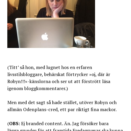
(Titt’ så hon, med lugnet hos en erfaren
livsstilsbloggare, behärskat förtrycker »oj, där är
Robyn!!!«-känslorna och ser ut att förstrött läsa
igenom bloggkommentarer.)
Men med det sagt så hade stället, utöver Robyn och
allmän Odenplans-cred, ett par riktigt fina mackor.
(
OBS:
Ej branded content. Än. Jag försöker bara
lägga
grunden
för att framtida Fredagsvevar ska kunna