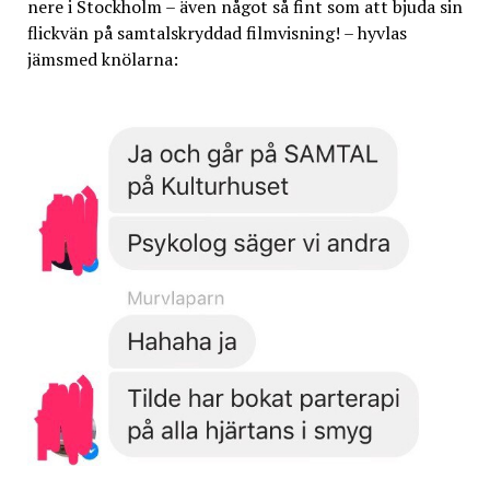
nere i Stockholm – även något så fint som att bjuda sin
flickvän på samtalskryddad filmvisning! – hyvlas
jämsmed knölarna: