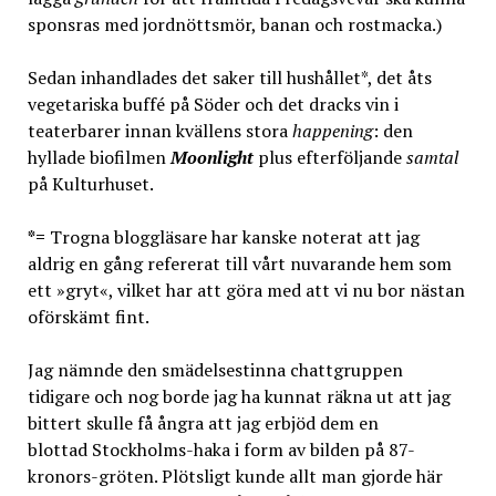
sponsras med jordnöttsmör, banan och rostmacka.)
Sedan inhandlades det saker till hushållet*, det åts
vegetariska buffé på Söder och det dracks vin i
teaterbarer innan kvällens stora
happening
: den
hyllade biofilmen
Moonlight
plus efterföljande
samtal
på Kulturhuset.
*=
Trogna bloggläsare har kanske noterat att jag
aldrig en gång refererat till vårt nuvarande hem som
ett »gryt«, vilket har att göra med att vi nu bor nästan
oförskämt fint.
Jag nämnde den smädelsestinna chattgruppen
tidigare och nog borde jag ha kunnat räkna ut att jag
bittert skulle få ångra att jag erbjöd dem en
blottad Stockholms-haka i form av bilden på 87-
kronors-gröten. Plötsligt kunde allt man gjorde här