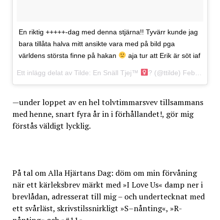
En riktig +++++-dag med denna stjärna!! Tyvärr kunde jag
bara tillåta halva mitt ansikte vara med på bild pga
världens största finne på hakan
aja tur att Erik är söt iaf
Ett inlägg delat av Tilde: En Snäll Tjej™
? (@ttilde)
Feb 14, 2017 kl. 11:53 PST
—under loppet av en hel tolvtimmarsvev tillsammans
med henne, snart fyra år in i förhållandet!, gör mig
förstås väldigt lycklig.
På tal om Alla Hjärtans Dag: döm om min förvåning
när ett kärleksbrev märkt med »I Love Us« damp ner i
brevlådan, adresserat till mig – och undertecknat med
ett svårläst, skrivstilssnirkligt »S–nånting«, »R-
nånting« och »#11«.