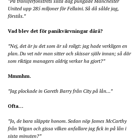
”På transferfönstrets sista dag pungade Manchester
United upp 285 miljoner för Fellaini. Så då sålde jag,
förstås.”
Vad blev det för panikvärvningar dårå?
”Nej, det är ju det som är så roligt: jag hade verkligen en
plan. Du vet när man sitter och skissar själv innan; så där
som riktiga managers aldrig verkar ha gjort?”
Mmmhm.
”Jag plockade in Gareth Barry från City på lån…”
Ofta…
”Jo, de bara släppte honom. Sedan nöp James McCarthy
från Wigan och gissa vilken anfallare jag fick in på lån i
sista minuten?”