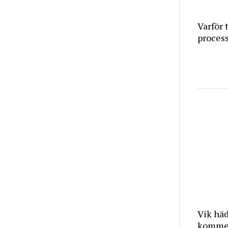
Varför 
proces
Vik häd
kommer