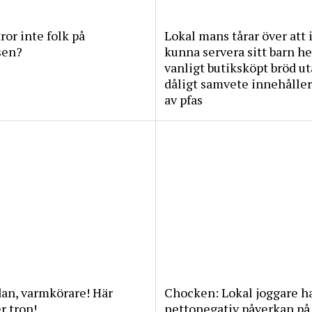
tror inte folk på
Lokal mans tårar över att 
sen?
kunna servera sitt barn he
vanligt butiksköpt bröd u
dåligt samvete innehåller
av pfas
an, varmkörare! Här
Chocken: Lokal joggare h
 tron!
nettonegativ påverkan på