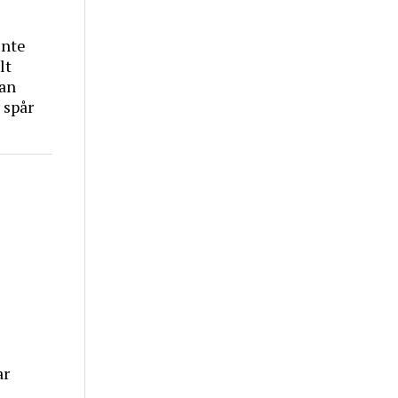
inte
lt
tan
 spår
ar