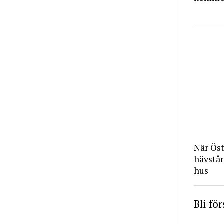
När Ös
hävstå
hus
Bli fö