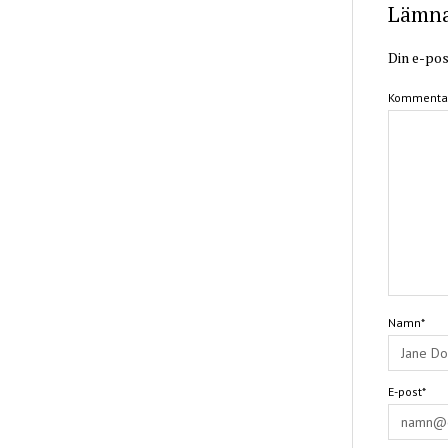
Lämna 
Din e-pos
Kommenta
Namn*
E-post*