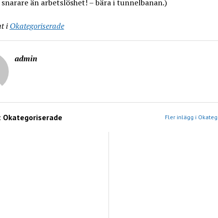
 snarare än arbetslöshet! – bära i tunnelbanan.)
t i
Okategoriserade
admin
:
Okategoriserade
Fler inlägg i Okate