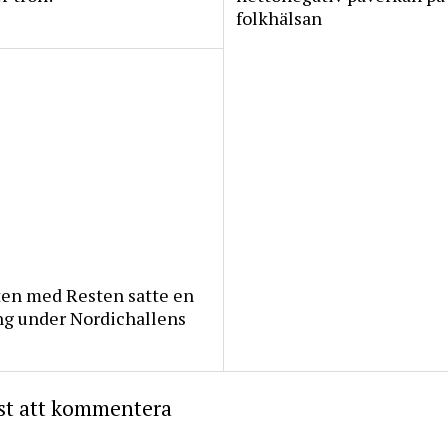
folkhälsan
ten med Resten satte en
ng under Nordichallens
rst att kommentera