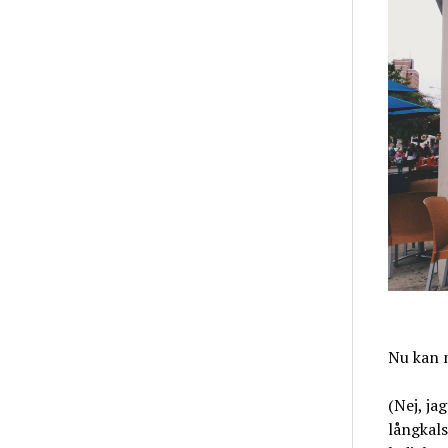
Nu kan 
(Nej, ja
långkals