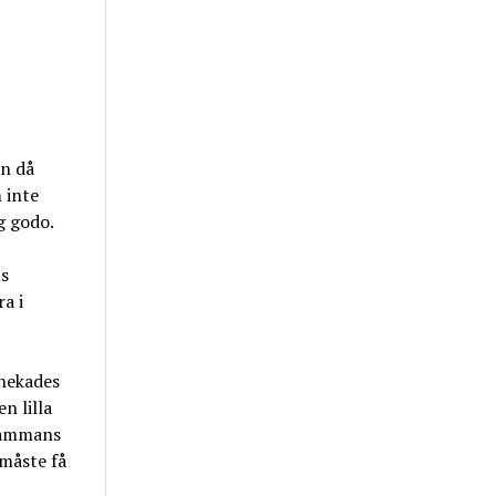
an då
 inte
g godo.
ls
a i
nekades
n lilla
lsammans
 måste få