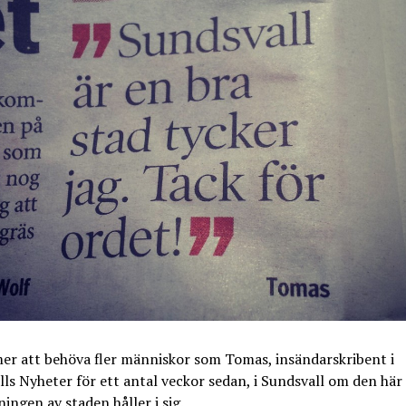
er att behöva fler människor som Tomas, insändarskribent i
ls Nyheter för ett antal veckor sedan, i Sundsvall om den här 
ingen av staden håller i sig.