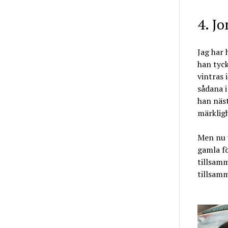
4. J
Jag har 
han tyc
vintras 
sådana 
han näs
märkligh
Men nu 
gamla f
tillsamm
tillsam