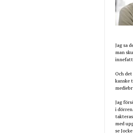
Jag sa d
man skul
innefatt
Och det 
kanske t
mediebr
Jag för
i dörren
takteras
med upps
se Jocke!