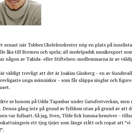
et senast när Tobbes Ukeleleorkester nöp en plats på innelist
le åka till Bremen och spela; all medelpadsk musikexport som
ar någon av Takida- eller Stiftelsen-medlemmarna är av väldi
är väldigt trevligt att det är Joakim Gissberg – en av Sundsval
revligaste unga människor – som får släppa singlar och figurer
uset.
sökte se honom på Udda Tapasbar under Gatufestveckan, men 
. Denna gång inte på grund av fylldom utan på grund av att de
sen var fullsatt. Så jag, Sven, Tilde fick lomma hemöver – til
kattningsvis ett tjog tjejer som länge stått och ropat att ”vi
”.