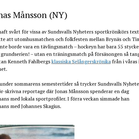
onas Månsson (NY)
haft svårt för vissa av Sundsvalls Nyheters sportkrönikörs text
kte att utomhusmatchen och folkfesten mellan Brynäs och Tim
inte borde vara en tävlingsmatch – hockeyn har bara 55 styck
i grundserien! – utan en träningsmatch på försäsongen så tan
tan Kenneth Fahlbergs
klassiska Selångerskrönika
från i våras 
et.
under sommarens semestertider så trycker Sundsvalls Nyhet
ör-skrivna reportage där Jonas Månsson spenderar en dag
ans med lokala sportprofiler. I förra veckan simmade han
mans med Johannes Skagius.