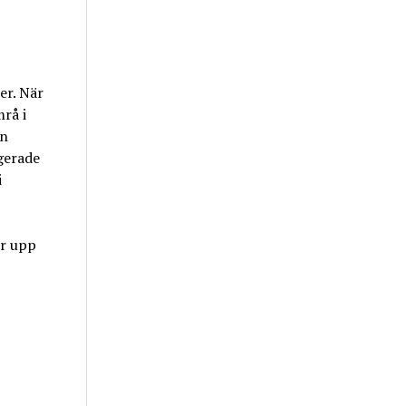
er. När
rå i
en
gerade
i
er upp