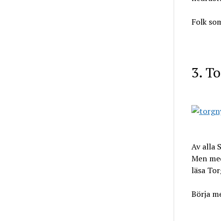
Folk som
3. T
Av alla 
Men med 
läsa To
Börja m