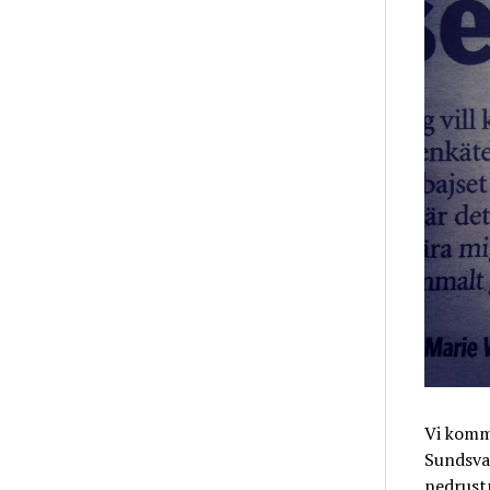
Vi komm
Sundsval
nedrustn