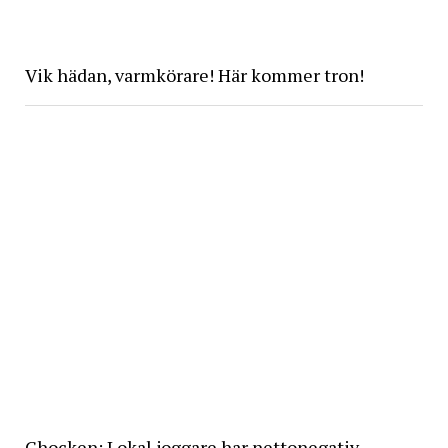
Vik hädan, varmkörare! Här kommer tron!
Chocken: Lokal joggare har nettonegativ