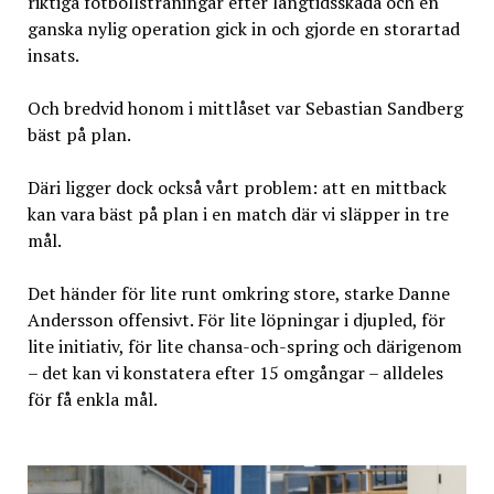
riktiga fotbollsträningar efter långtidsskada och en
ganska nylig operation gick in och gjorde en storartad
insats.
Och bredvid honom i mittlåset var Sebastian Sandberg
bäst på plan.
Däri ligger dock också vårt problem: att en mittback
kan vara bäst på plan i en match där vi släpper in tre
mål.
Det händer för lite runt omkring store, starke Danne
Andersson offensivt. För lite löpningar i djupled, för
lite initiativ, för lite chansa-och-spring och därigenom
– det kan vi konstatera efter 15 omgångar – alldeles
för få enkla mål.