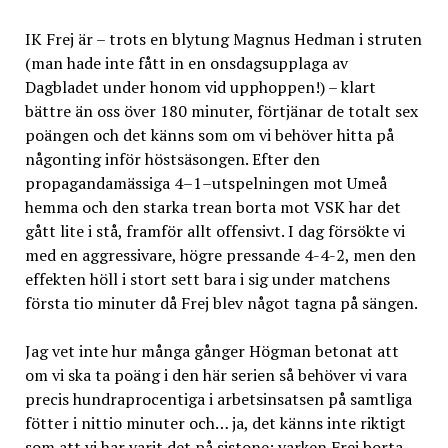
IK Frej är – trots en blytung Magnus Hedman i struten
(man hade inte fått in en onsdagsupplaga av
Dagbladet under honom vid upphoppen!) – klart
bättre än oss över 180 minuter, förtjänar de totalt sex
poängen och det känns som om vi behöver hitta på
någonting inför höstsäsongen. Efter den
propagandamässiga 4–1–utspelningen mot Umeå
hemma och den starka trean borta mot VSK har det
gått lite i stå, framför allt offensivt. I dag försökte vi
med en aggressivare, högre pressande 4-4-2, men den
effekten höll i stort sett bara i sig under matchens
första tio minuter då Frej blev något tagna på sängen.
Jag vet inte hur många gånger Högman betonat att
om vi ska ta poäng i den här serien så behöver vi vara
precis hundraprocentiga i arbetsinsatsen på samtliga
fötter i nittio minuter och… ja, det känns inte riktigt
som att vi har varit det på sistone; varken Frej borta,