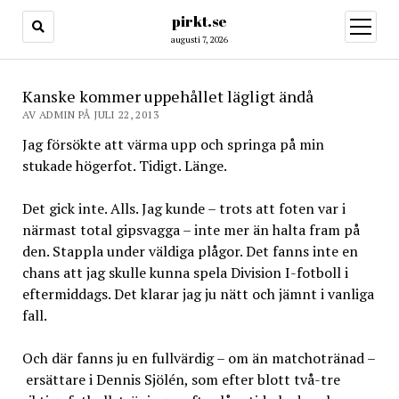
pirkt.se
öppna
meny
augusti 7, 2026
Kanske kommer uppehållet lägligt ändå
AV ADMIN PÅ JULI 22, 2013
Jag försökte att värma upp och springa på min
stukade högerfot. Tidigt. Länge.
Det gick inte. Alls. Jag kunde – trots att foten var i
närmast total gipsvagga – inte mer än halta fram på
den. Stappla under väldiga plågor. Det fanns inte en
chans att jag skulle kunna spela Division I-fotboll i
eftermiddags. Det klarar jag ju nätt och jämnt i vanliga
fall.
Och där fanns ju en fullvärdig – om än matchotränad –
ersättare i Dennis Sjölén, som efter blott två-tre