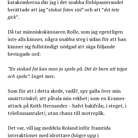
katakomberna där jag i det snabba förbipasserandet
berättade att jag ”
stukat foten sist
” och att ”
det inte
gick
”.
Då tar människokännaren Rolle, som jag egentligen
inte alls känner, några snabba steg i sidan för att han
känner sig fullständigt nödgad att säga följande
bevingade ord:
”En stukad fot kan man ju spela på. Det är bara att tejpa
och spela”.
Inget mer.
Som för att i detta skede, vadå?, spy galla över min
smärttröskel; att påtala min vekhet; som en Kramer-
attack på Keith Hernandez – halvt bakifrån, i steget, i
telefonsamtalet!, utan chans till motreplik.
Det var, vill jag meddela Roland inför framtida
interaktioner med idrottare (högre upp i