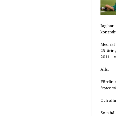
Jag har,
kontrakt
Med rätt
25-åring
2011 – v
Alls.
Förrän n
bryter m
Och all
Som hål