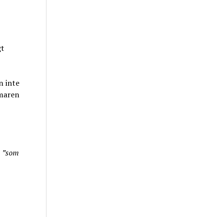
gt
n inte
mmaren
n
”som