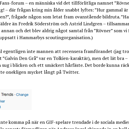
ans-forum – en människa vid det tillförlitliga namnet ”Rövner
g! – där frågan kring min ålder snabbt lyftes: ”Hur gammal är
en?”, frågade någon som letat fram ovanstående bildruta. ”Ha
 äldre än Fredrik Söderström och Astrid Lindgren – tillsamman
 annan och det blev aldrig något samtal från ”Rövner” som vi 
 uppsatt i Hammarbys scoutingorganisation.)
äl egentligen inte mannen att recensera framförandet (jag tr
t ”Galvin Den Grå” var en Tolkien-karaktär), men det lät bra –
 sug i blicken och ett smäckert hårfäste. Det borde kunna räck
te onekligen mycket långt på Twitter.
inte komma på när en GIF-spelare trendade i de sociala medie