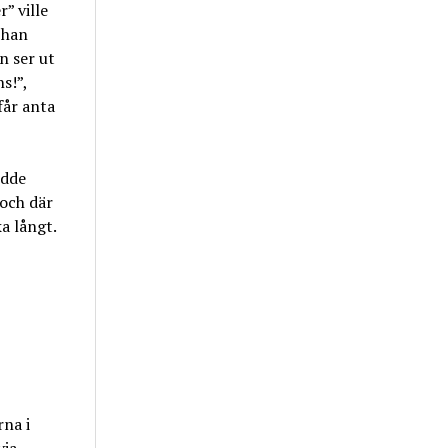
” ville
 han
n ser ut
s!”,
får anta
odde
 och där
a långt.
rna i