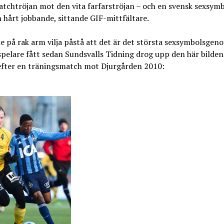
tchtröjan mot den vita farfarströjan – och en svensk sexsymb
n hårt jobbande, sittande GIF-mittfältare.
le på rak arm vilja påstå att det är det största sexsymbolsgen
pelare fått sedan Sundsvalls Tidning drog upp den här bilden
 efter en träningsmatch mot Djurgården 2010: