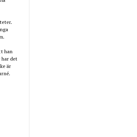
via
teter.
unga
m.
tt han
 har det
ke är
urné.