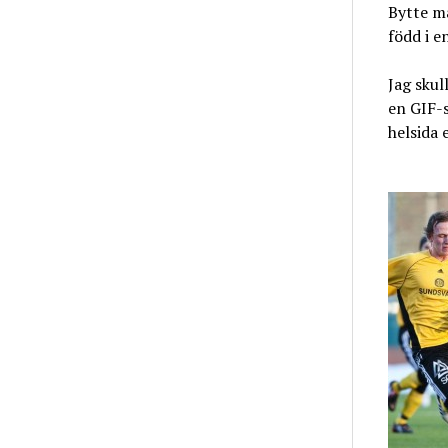
Bytte ma
född i e
Jag skul
en GIF-s
helsida