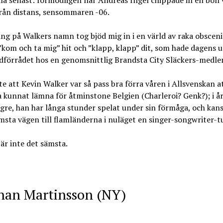
ala senast: förmodligen när Andreas Ingel chippade in en boll 
från distans, sensommaren -06.
ng på Walkers namn tog bjöd mig in i en värld av raka obsceni
”kom och ta mig” hit och ”klapp, klapp” dit, som hade dagens 
dförrådet hos en genomsnittlig Brandsta City Släckers-medle
te att Kevin Walker var så pass bra förra våren i Allsvenskan a
 kunnat lämna för åtminstone Belgien (Charleroi? Genk?); i år
gre, han har långa stunder spelat under sin förmåga, och kans
sta vägen till flamländerna i nuläget en singer-songwriter-t
är inte det sämsta.
ohan Martinsson (NY)