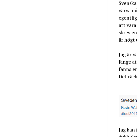
SvenskaF
värva mi
egentlig
att vara
skrev en
är högt
Jag är v
länge at
fanns en
Det räck
Jag kan 