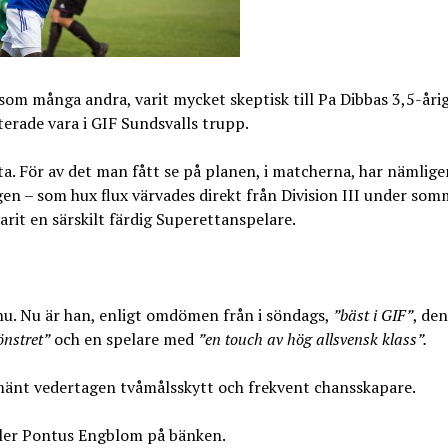
 som många andra, varit mycket skeptisk till Pa Dibbas 3,5-åri
erade vara i GIF Sundsvalls trupp.
a. För av det man fått se på planen, i matcherna, har nämlige
en – som hux flux värvades direkt från Division III under so
arit en särskilt färdig Superettanspelare.
u. Nu är han, enligt omdömen från i söndags,
”bäst i GIF”
, de
önstret”
och en spelare med
”en touch av hög allsvensk klass”.
mänt vedertagen tvåmålsskytt och frekvent chansskapare.
ler Pontus Engblom på bänken.