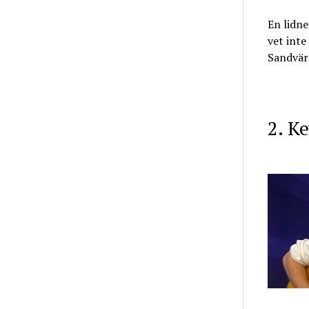
En lidne
vet inte
Sandvärn
2. K