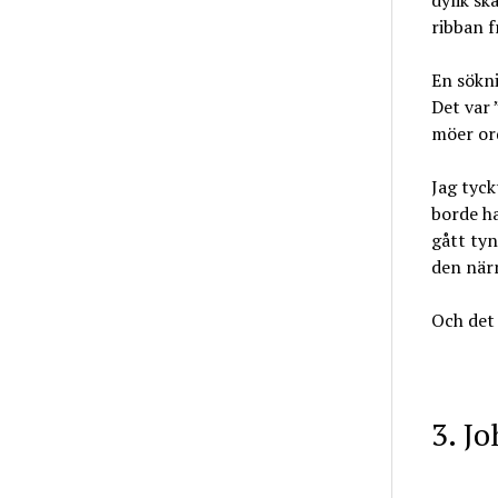
dylik sk
ribban 
En sökni
Det var 
möer or
Jag tyck
borde ha
gått tyn
den närm
Och det 
3. J