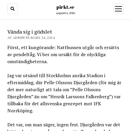
pirkt.se
öppna
meny
augusti 6, 2026
Vända sig i gödslet
AV ADMIN PÅ MARS 24, 2014
Först, ett kungörande: Nattbussen utgår och ersätts
av pendeltåg. Vi ber om ursäkt för de olyckliga
omständigheterna.
Jag var utsänd till Stockholms anrika Stadion i
eftermiddag, där Pelle Olssons Djurgården (för mig är
det mer naturligt att tala om ”Pelle Olssons
Djurgården” än om ”Henrik Larssons Falkenberg”) var
tillbaka för det allsvenska genrepet mot IFK
Norrköping.
Det var, om man säger, ingen fest. Djurgården var det