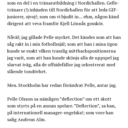
som en del i en tränarutbildning i Nordichallen. Gefle-
tränare (!) inbjuden till Nordichallen för att leda GIF-
juniorer, ojvoj!; som om vi bjudit in… ehm, någon känd
dirigent att veva framför Kjell Lönnås gosskör.
Nåväl; jag gillade Pelle mycket. Det kändes som att han
såg rakt in i min fotbollssjäl; som att han i mina ögon
kunde se exakt vilken trasslig mittbackspositionerna
jag varit, som att han kunde skönja alla de uppspel jag
slarvat iväg, alla de offsidefällor jag orkestrerat med
slående tondövhet.
Men. Stockholm har redan förändrat Pelle, antar jag.
Pelle Olsson sa nämligen ”deflection” om ett skott
som styrts på en annan spelare. ”Deflection”, sa han,
på internationell manager-engelska!; som vore han
salig Andreas Alm.