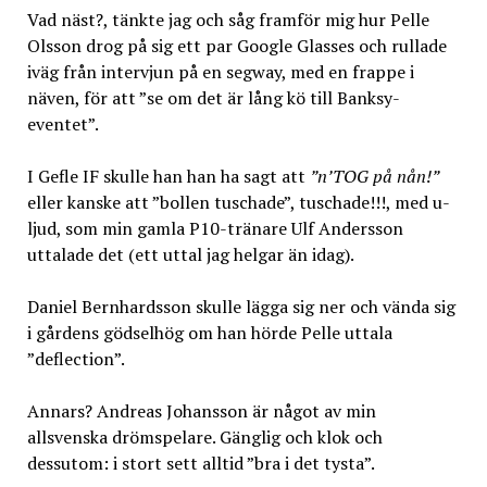
Vad näst?, tänkte jag och såg framför mig hur Pelle
Olsson drog på sig ett par Google Glasses och rullade
iväg från intervjun på en segway, med en frappe i
näven, för att ”se om det är lång kö till Banksy-
eventet”.
I Gefle IF skulle han han ha sagt att
”n’TOG på nån!”
eller kanske att ”bollen tuschade”, tuschade!!!, med u-
ljud, som min gamla P10-tränare Ulf Andersson
uttalade det (ett uttal jag helgar än idag).
Daniel Bernhardsson skulle lägga sig ner och vända sig
i gårdens gödselhög om han hörde Pelle uttala
”deflection”.
Annars? Andreas Johansson är något av min
allsvenska drömspelare. Gänglig och klok och
dessutom: i stort sett alltid ”bra i det tysta”.