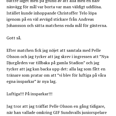
bättre laget men på grund av att alla med en halv
näsvägg för mål var borta var man väldigt uddlösa.
Istället kunde inhoppande Christoffer Telo löpa
igenom på en väl avvägd stickare från Andreas
Johansson och sätta matchens enda mål för gästerna.
Gott så.
Efter matchen fick jag nöjet att samtala med Pelle
Olsson och jag tycker att jag skrev i ingressen att ”Nya
Djurgården var tillbaka på gamla Stadion” och jag
tycker att jag kan backa upp det: alla lag som fått en
tränare som pratar om att ”vi blev för luftiga på våra
egna insparkar” är nya lag.
Luftiga!!! På insparkar!!!
Jag tror att jag träffat Pelle Olsson en gång tidigare,
när han vallade omkring GIF Sundsvalls juniorspelare