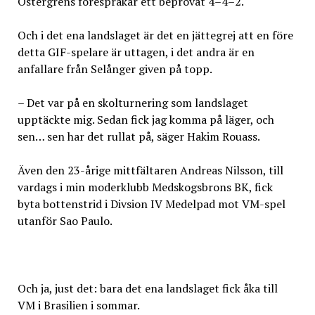
Östergrens förespråkar ett beprövat 4–4–2.
Och i det ena landslaget är det en jättegrej att en före
detta GIF-spelare är uttagen, i det andra är en
anfallare från Selånger given på topp.
– Det var på en skolturnering som landslaget
upptäckte mig. Sedan fick jag komma på läger, och
sen… sen har det rullat på, säger Hakim Rouass.
Även den 23-årige mittfältaren Andreas Nilsson, till
vardags i min moderklubb Medskogsbrons BK, fick
byta bottenstrid i Divsion IV Medelpad mot VM-spel
utanför Sao Paulo.
Och ja, just det: bara det ena landslaget fick åka till
VM i Brasilien i sommar.