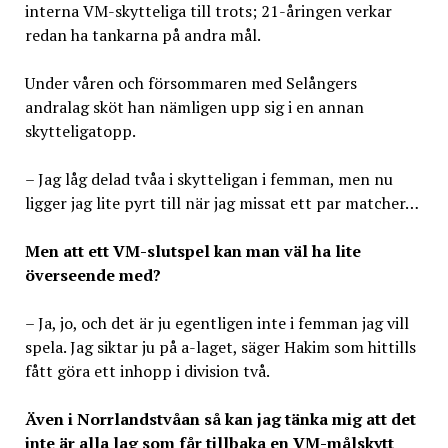
interna VM-skytteliga till trots; 21-åringen verkar
redan ha tankarna på andra mål.
Under våren och försommaren med Selångers
andralag sköt han nämligen upp sig i en annan
skytteligatopp.
– Jag låg delad tvåa i skytteligan i femman, men nu
ligger jag lite pyrt till när jag missat ett par matcher…
Men att ett VM-slutspel kan man väl ha lite
överseende med?
– Ja, jo, och det är ju egentligen inte i femman jag vill
spela. Jag siktar ju på a-laget, säger Hakim som hittills
fått göra ett inhopp i division två.
Även i Norrlandstvåan så kan jag tänka mig att det
inte är alla lag som får tillbaka en VM-målskytt