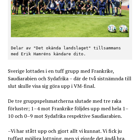
Delar av "Det okända landslaget" tillsammans 
med Erik Hamréns kändare dito.
Sverige lottades i en tuff grupp med Frankrike,
Saudiarabien och Sydafrika – där de två sistnämnda till
slut skulle visa sig göra upp i VM-final.
De tre gruppspelsmatcherna slutade med tre raka
förluster; 1–4 mot Frankrike följdes upp med hela 1–
10 och 0–9 mot Sydafrika respektive Saudiarabien.
–Vi har stått upp och gjort allt vi kunnat. Vi fick ju
tuffast möjliga lottning, men vi gjorde det ändå bra,