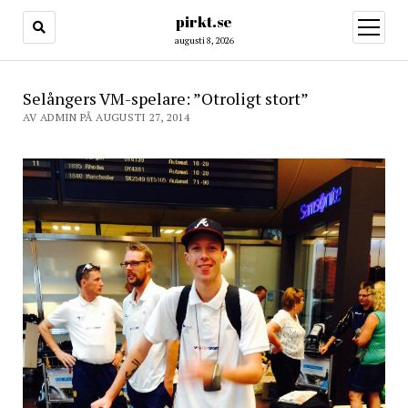
pirkt.se
öppna
meny
augusti 8, 2026
Selångers VM-spelare: ”Otroligt stort”
AV ADMIN PÅ AUGUSTI 27, 2014