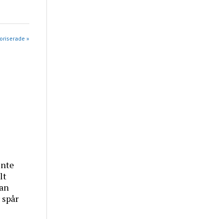
goriserade »
inte
lt
tan
 spår