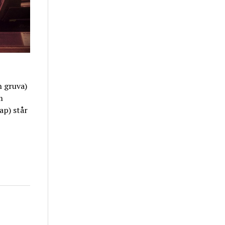
 gruva)
m
ap) står