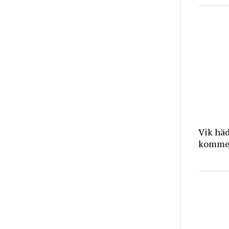
Vik häd
kommer