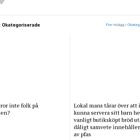
:
Okategoriserade
Fler inlägg i Okate
tror inte folk på
Lokal mans tårar över att 
sen?
kunna servera sitt barn he
vanligt butiksköpt bröd u
dåligt samvete innehåller
av pfas