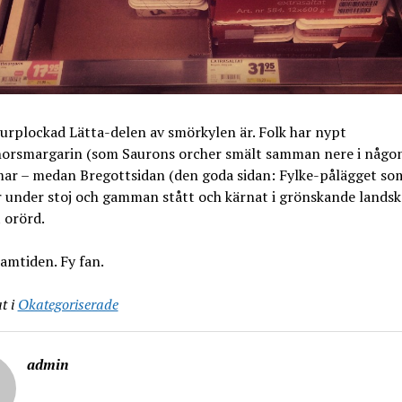
 urplockad Lätta-delen av smörkylen är. Folk har nypt
orsmargarin (som Saurons orcher smält samman nere i någon
ar – medan Bregottsidan (den goda sidan: Fylke-pålägget so
 under stoj och gamman stått och kärnat i grönskande landsk
 orörd.
samtiden. Fy fan.
t i
Okategoriserade
admin