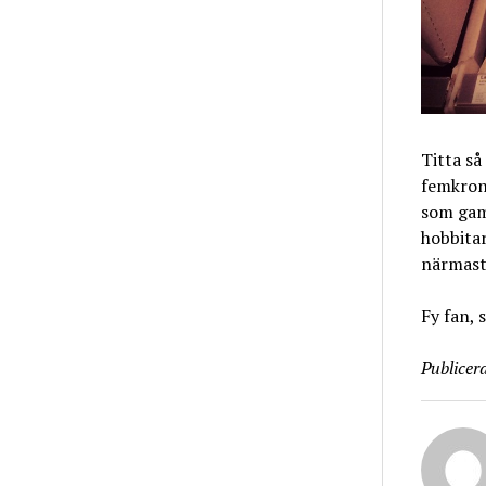
Titta så
femkron
som gam
hobbitar
närmast
Fy fan, 
Publicera