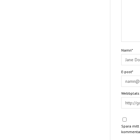
Namn*
E-post*
Webbplats
Spara mitt
kommentar