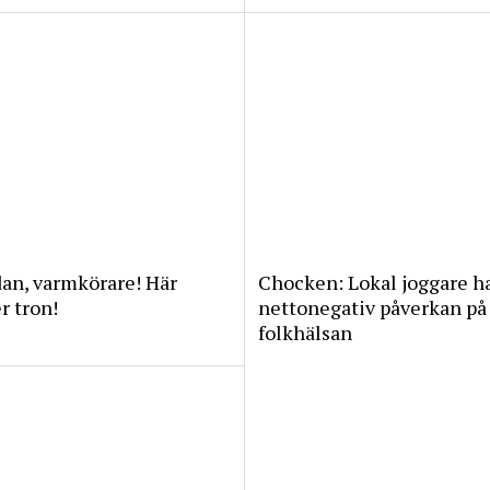
an, varmkörare! Här
Chocken: Lokal joggare h
 tron!
nettonegativ påverkan på
folkhälsan