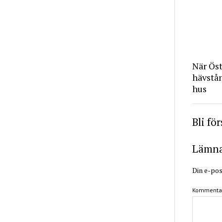
När Ös
hävstå
hus
Bli fö
Lämna 
Din e-pos
Kommenta