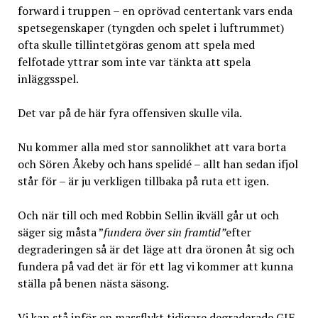
forward i truppen – en oprövad centertank vars enda
spetsegenskaper (tyngden och spelet i luftrummet)
ofta skulle tillintetgöras genom att spela med
felfotade yttrar som inte var tänkta att spela
inläggsspel.
Det var på de här fyra offensiven skulle vila.
Nu kommer alla med stor sannolikhet att vara borta
och Sören Åkeby och hans spelidé – allt han sedan ifjol
står för – är ju verkligen tillbaka på ruta ett igen.
Och när till och med Robbin Sellin ikväll går ut och
säger sig måsta ”
fundera över sin framtid”
efter
degraderingen så är det läge att dra öronen åt sig och
fundera på vad det är för ett lag vi kommer att kunna
ställa på benen nästa säsong.
Vi kan stå inför en massflykt tidigare degraderade GIF-