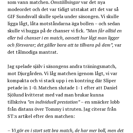
som vann matchen.
Omställningar
var det nya
modeordet och det var tidigt utstakat att det var så
GIF Sundsvall skulle spela under säsongen. Vi skulle
ligga lågt, låta motståndarna äga bollen – och sedan
skulle vi hugga på de chanser vi fick.
”Man får alltid en
eller två chanser i en match, oavsett hur lågt man ligger
och försvarar; det gäller bara att ta tillvara på dem”,
var
det tålmodiga mantrat.
Jag spelade själv i säsongens andra träningsmatch,
mot Djurgården. Vi låg matchen igenom lågt, vi var
kompakta och vi stack upp i en kontring där Sliper
petade in 1-0. Matchen slutade 1-1 efter att Daniel
Sjölund kvitterat med vad man brukar kunna
tillskriva
”en individuell prestation”
– en smäcker lobb
från distans över Tommy i struten. Jag citerar från
ST:s artikel efter den matchen:
– Vi gör en i stort sett bra match, de har mer boll, men det