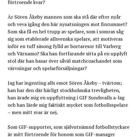
förtroende kvar?
Är Sören Åkeby mannen som ska stå där efter nyår
och veva igång den här nysatsningen mot finrummet?
Som ska få en hel trupp av spelare, som i somras såg
sig som etablerade allsvenska spelare, att motiveras
inför en tuff säsong fylld av bortaresor till Varberg
och Värnamo? Ska han fortfarande sitta på en upplyft
stol där han basar över såväl matchcoachandet som
värvningar och spelarförsäljningar?
Jag har ingenting alls emot Sören Åkeby – tvärtom;
han har den där härligt stockholmska trevligheten,
han ärade mig en uppflyttning i GIF Sundsvalls a-lag
och han lärde mig faktiskt mycket som fotbollsspelare
– men mitt svar är nej.
Som GIF-supporter, som självutnämnd fotbollstyckare
är mitt förtroende för honom som GIF-manager