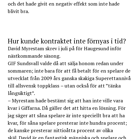
och det hade givit en negativ effekt som inte hade
blivit bra.
Hur kunde kontraktet inte förnyas i tid?
David Myrestam skrev i juli på för Haugesund inför
nästkommande säsong.
GIF Sundsvall valde då att sälja honom redan under
sommaren; inte bara för att få betalt för en spelare de
utvecklat från 2009 års ganska skakiga Superettannivå
till allsvensk toppklass
–
utan också för att ”tänka
långsiktigt”.
–
Myrestam hade bestämt sig att han inte ville vara
kvar i Giffarna. Då gäller det att hitta en lösning. För
jag säger att såna spelare är inte speciellt bra att ha
kvar, för såna spelare presterar inte hundra procent;
de kanske presterar nittioåtta procent av olika
skäl. David är en fantastisk människa och spelare och