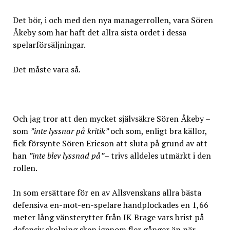
Det bör, i och med den nya managerrollen, vara Sören
Åkeby som har haft det allra sista ordet i dessa
spelarförsäljningar.
Det måste vara så.
Och jag tror att den mycket självsäkre Sören Åkeby –
som
”inte lyssnar på kritik”
och som, enligt bra källor,
fick försynte Sören Ericson att sluta på grund av att
han
”inte blev lyssnad på”
– trivs alldeles utmärkt i den
rollen.
In som ersättare för en av Allsvenskans allra bästa
defensiva en-mot-en-spelare handplockades en 1,66
meter lång vänsterytter från IK Brage vars brist på
defensiv skolning sken igenom fler gånger än när