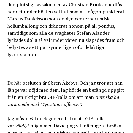
den plötsliga avsaknaden av Christian Brinks nackflås
har det under hösten sett ut som att någon punkterat
Marcus Danielsson som en dyr, centerpartistisk
heliumballong och dränerat honom på all pondus,
samtidigt som alla de svagheter Stefan Ålander
lyckades dölja så väl under våren nu släpades fram och
belystes av ett par synnerligen ofördelaktiga
lysrörslampor.
De här besluten är Sören Åkebys. Och jag tror att han
länge var nöjd med dem. Jag hörde en befängd uppgift
från en riktigt bra GIF-källa om att man
”inte ska ha
varit nöjda med Myrestams offensiv”.
Jag måste väl dock generellt tro att GIF-folk
var
väldigt
nöjda med David (jag vill nämligen försöka
nära en tro på att människor generellt inte är dumma