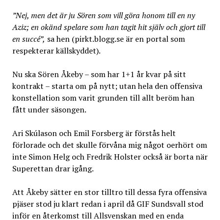
”Nej, men det är ju Sören som vill göra honom till en ny
Aziz; en okänd spelare som han tagit hit själv och gjort till
en succé”,
sa hen (pirkt.blogg.se är en portal som
respekterar källskyddet).
Nu ska Sören Åkeby – som har 1+1 år kvar på sitt
kontrakt – starta om på nytt; utan hela den offensiva
konstellation som varit grunden till allt beröm han
fått under säsongen.
Ari Skúlason och Emil Forsberg är förstås helt
förlorade och det skulle förvåna mig något oerhört om
inte Simon Helg och Fredrik Holster också är borta när
Superettan drar igång.
Att Åkeby sätter en stor tilltro till dessa fyra offensiva
pjäser stod ju klart redan i april då GIF Sundsvall stod
inför en återkomst till Allsvenskan med en enda