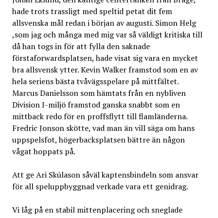
hade trots trassligt med speltid petat dit fem
allsvenska mål redan i början av augusti. Simon Helg
,som jag och många med mig var så väldigt kritiska till
då han togs in för att fylla den saknade
förstaforwardsplatsen, hade visat sig vara en mycket
bra allsvensk ytter. Kevin Walker framstod som en av
hela seriens bästa tvåvägsspelare på mittfältet.
Marcus Danielsson som hämtats från en nybliven
Division I-miljö framstod ganska snabbt som en
mittback redo för en proffsflytt till flamländerna.
Fredric Jonson skötte, vad man än vill säga om hans
uppspelsfot, högerbacksplatsen bättre än någon
vågat hoppats på.
Att ge Ari Skúlason såväl kaptensbindeln som ansvar
för all speluppbyggnad verkade vara ett genidrag.
Vi låg på en stabil mittenplacering och sneglade