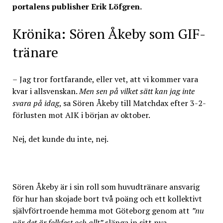
portalens publisher Erik Löfgren.
Krönika: Sören Åkeby som GIF-
tränare
–
Jag tror fortfarande, eller vet, att vi kommer vara
kvar i allsvenskan.
Men sen på vilket sätt kan jag inte
svara på idag
, sa Sören Åkeby till Matchdax efter 3-2-
förlusten mot AIK i början av oktober.
Nej, det kunde du inte, nej.
Sören Åkeby är i sin roll som huvudtränare ansvarig
för hur han skojade bort två poäng och ett kollektivt
självförtroende hemma mot Göteborg genom att
”nu
när det är folkfest och allt”
slänga in sitt nya