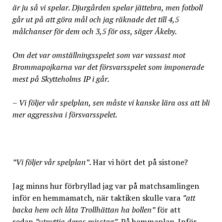
är ju så vi spelar. Djurgården spelar jättebra, men fotboll
går ut på att göra mål och jag räknade det till 4,5
målchanser för dem och 3,5 för oss, säger Åkeby.
Om det var omställningsspelet som var vassast mot
Brommapojkarna var det försvarsspelet som imponerade
mest på Skytteholms IP i går.
– Vi följer vår spelplan, sen måste vi kanske lära oss att bli
mer aggressiva i försvarsspelet.
”Vi följer vår spelplan”
. Har vi hört det på sistone?
Jag minns hur förbryllad jag var på matchsamlingen
inför en hemmamatch, när taktiken skulle vara
”att
backa hem och låta Trollhättan ha bollen”
för att
sedan
”utnyttja deras misstag”
. På hemmaplan. Inför