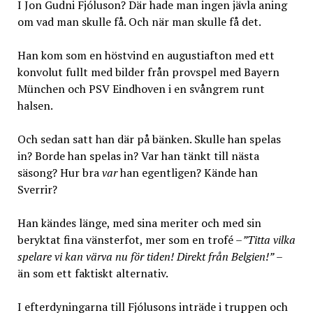
I Jon Gudni Fjóluson? Där hade man ingen jävla aning
om vad man skulle få. Och när man skulle få det.
Han kom som en höstvind en augustiafton med ett
konvolut fullt med bilder från provspel med Bayern
München och PSV Eindhoven i en svångrem runt
halsen.
Och sedan satt han där på bänken. Skulle han spelas
in? Borde han spelas in? Var han tänkt till nästa
säsong? Hur bra
var
han egentligen? Kände han
Sverrir?
Han kändes länge, med sina meriter och med sin
beryktat fina vänsterfot, mer som en trofé –
”Titta vilka
spelare vi kan värva nu för tiden! Direkt från Belgien!”
–
än som ett faktiskt alternativ.
I efterdyningarna till Fjólusons inträde i truppen och