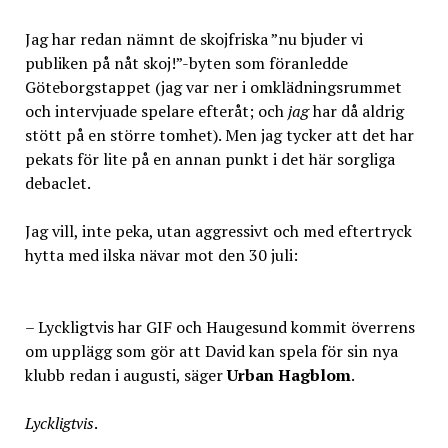
Jag har redan nämnt de skojfriska ”nu bjuder vi
publiken på nåt skoj!”-byten som föranledde
Göteborgstappet (jag var ner i omklädningsrummet
och intervjuade spelare efteråt; och
jag
har då aldrig
stött på en större tomhet). Men jag tycker att det har
pekats för lite på en annan punkt i det här sorgliga
debaclet.
Jag vill, inte peka, utan aggressivt och med eftertryck
hytta med ilska nävar mot den 30 juli:
– Lyckligtvis har GIF och Haugesund kommit överrens
om upplägg som gör att David kan spela för sin nya
klubb redan i augusti, säger
Urban Hagblom
.
Lyckligtvis
.