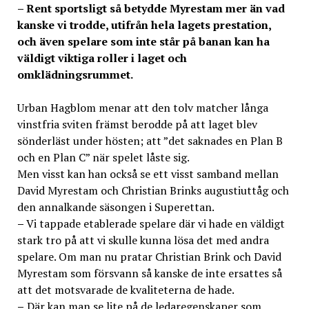
– Rent sportsligt så betydde Myrestam mer än vad
kanske vi trodde, utifrån hela lagets prestation,
och även spelare som inte står på banan kan ha
väldigt viktiga roller i laget och
omklädningsrummet.
Urban Hagblom menar att den tolv matcher långa
vinstfria sviten främst berodde på att laget blev
sönderläst under hösten; att ”det saknades en Plan B
och en Plan C” när spelet låste sig.
Men visst kan han också se ett visst samband mellan
David Myrestam och Christian Brinks augustiuttåg och
den annalkande säsongen i Superettan.
–
Vi tappade etablerade spelare där vi hade en väldigt
stark tro på att vi skulle kunna lösa det med andra
spelare. Om man nu pratar Christian Brink och David
Myrestam som försvann så kanske de inte ersattes så
att det motsvarade de kvaliteterna de hade.
–
Där kan man se lite på de ledaregenskaper som