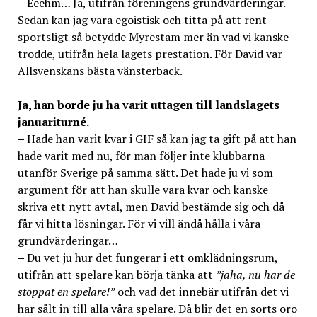
–
Eeehm… Ja, utifrån föreningens grundvärderingar.
Sedan kan jag vara egoistisk och titta på att rent
sportsligt så betydde Myrestam mer än vad vi kanske
trodde, utifrån hela lagets prestation. För David var
Allsvenskans bästa vänsterback.
Ja, han borde ju ha varit uttagen till landslagets
januariturné.
–
Hade han varit kvar i GIF så kan jag ta gift på att han
hade varit med nu, för man följer inte klubbarna
utanför Sverige på samma sätt. Det hade ju vi som
argument för att han skulle vara kvar och kanske
skriva ett nytt avtal, men David bestämde sig och då
får vi hitta lösningar. För vi vill ändå hålla i våra
grundvärderingar…
–
Du vet ju hur det fungerar i ett omklädningsrum,
utifrån att spelare kan börja tänka att
”jaha, nu har de
stoppat en spelare!”
och vad det innebär utifrån det vi
har sålt in till alla våra spelare. Då blir det en sorts oro