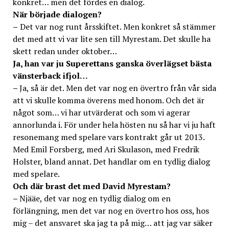
konkret… men det fördes en dialog.
När började dialogen?
–
Det var nog runt årsskiftet. Men konkret så stämmer
det med att vi var lite sen till Myrestam. Det skulle ha
skett redan under oktober…
Ja, han var ju Superettans ganska överlägset bästa
vänsterback ifjol…
–
Ja, så är det. Men det var nog en övertro från vår sida
att vi skulle komma överens med honom. Och det är
något som… vi har utvärderat och som vi agerar
annorlunda i. För under hela hösten nu så har vi ju haft
resonemang med spelare vars kontrakt går ut 2013.
Med Emil Forsberg, med Ari Skulason, med Fredrik
Holster, bland annat. Det handlar om en tydlig dialog
med spelare.
Och där brast det med David Myrestam?
–
Njääe, det var nog en tydlig dialog om en
förlängning, men det var nog en övertro hos oss, hos
mig – det ansvaret ska jag ta på mig… att jag var säker