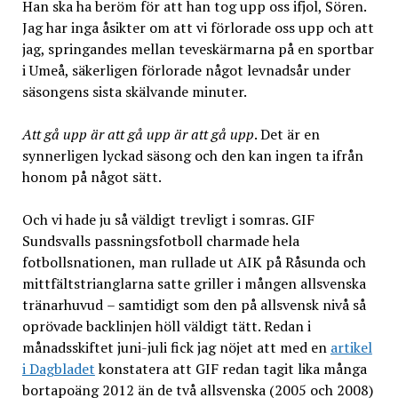
Han ska ha beröm för att han tog upp oss ifjol, Sören.
Jag har inga åsikter om att vi förlorade oss upp och att
jag, springandes mellan teveskärmarna på en sportbar
i Umeå, säkerligen förlorade något levnadsår under
säsongens sista skälvande minuter.
Att gå upp är att gå upp är att gå upp
. Det är en
synnerligen lyckad säsong och den kan ingen ta ifrån
honom på något sätt.
Och vi hade ju så väldigt trevligt i somras. GIF
Sundsvalls passningsfotboll charmade hela
fotbollsnationen, man rullade ut AIK på Råsunda och
mittfältstrianglarna satte griller i mången allsvenska
tränarhuvud
–
samtidigt som den på allsvensk nivå så
oprövade backlinjen höll väldigt tätt. Redan i
månadsskiftet juni-juli fick jag nöjet att med en
artikel
i Dagbladet
konstatera att GIF redan tagit lika många
bortapoäng 2012 än de två allsvenska (2005 och 2008)