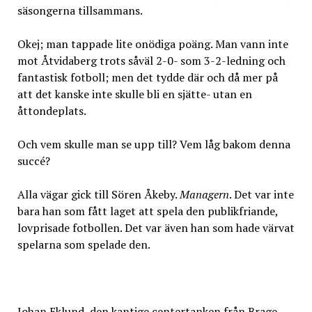
säsongerna tillsammans.
Okej; man tappade lite onödiga poäng. Man vann inte
mot Åtvidaberg trots såväl 2-0- som 3-2-ledning och
fantastisk fotboll; men det tydde där och då mer på
att det kanske inte skulle bli en sjätte- utan en
åttondeplats.
Och vem skulle man se upp till? Vem låg bakom denna
succé?
Alla vägar gick till Sören Åkeby.
Managern
. Det var inte
bara han som fått laget att spela den publikfriande,
lovprisade fotbollen. Det var även han som hade värvat
spelarna som spelade den.
Johan Eklund, den kantige centertanken från Brage,