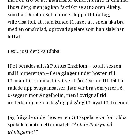
i huvudet); men jag kan faktiskt se att Sören Åkeby,
som haft Robbin Sellin under lupp ett bra tag,
ville visa folk att han kunde få laget att spela lika bra
med en omskolad, oprövad spelare som han själv har
hittat.
Lex… just det: Pa Dibba.
Ifjol petades alltså Pontus Engblom – totalt sexton
mål i Superettan – flera gånger under hösten till
förmån för sommarförvärvet från Division III. Dibba
radade upp svaga insatser (han var bra som ytter i 6-
0-segern mot Ängelholm, men i övrigt alltid
underkänd) men fick gång på gång förnyat förtroende.
Jag frågade under hösten en GIF-spelare varför Dibba
spelade i match efter match.
”Är han är grym på
träningarna?”