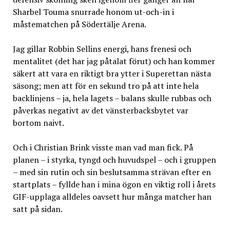
Sharbel Touma snurrade honom ut-och-in i
måstematchen på Södertälje Arena.
Jag gillar Robbin Sellins energi, hans frenesi och
mentalitet (det har jag påtalat förut) och han kommer
säkert att vara en riktigt bra ytter i Superettan nästa
säsong; men att för en sekund tro på att inte hela
backlinjens – ja, hela lagets – balans skulle rubbas och
påverkas negativt av det vänsterbacksbytet var
bortom naivt.
Och i Christian Brink visste man vad man fick. På
planen – i styrka, tyngd och huvudspel – och i gruppen
– med sin rutin och sin beslutsamma strävan efter en
startplats – fyllde han i mina ögon en viktig roll i årets
GIF-upplaga alldeles oavsett hur många matcher han
satt på sidan.