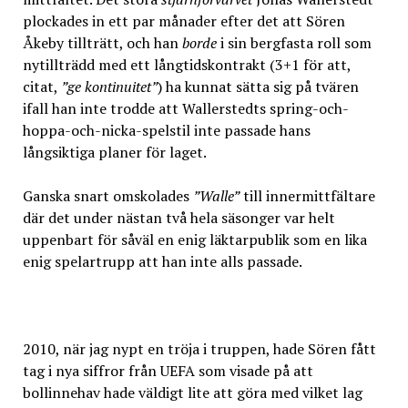
plockades in ett par månader efter det att Sören
Åkeby tillträtt, och han
borde
i sin bergfasta roll som
nytillträdd med ett långtidskontrakt (3+1 för att,
citat,
”ge kontinuitet”
) ha kunnat sätta sig på tvären
ifall han inte trodde att Wallerstedts spring-och-
hoppa-och-nicka-spelstil inte passade hans
långsiktiga planer för laget.
Ganska snart omskolades
”Walle”
till innermittfältare
där det under nästan två hela säsonger var helt
uppenbart för såväl en enig läktarpublik som en lika
enig spelartrupp att han inte alls passade.
2010, när jag nypt en tröja i truppen, hade Sören fått
tag i nya siffror från UEFA som visade på att
bollinnehav hade väldigt lite att göra med vilket lag