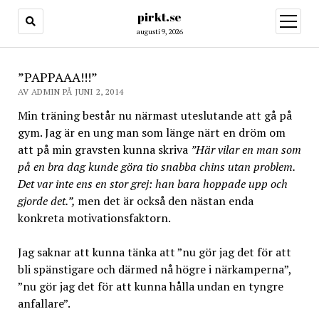
pirkt.se
öppna
meny
augusti 9, 2026
”PAPPAAA!!!”
AV ADMIN PÅ JUNI 2, 2014
Min träning består nu närmast uteslutande att gå på
gym. Jag är en ung man som länge närt en dröm om
att på min gravsten kunna skriva
”Här vilar en man som
på en bra dag kunde göra tio snabba chins utan problem.
Det var inte ens en stor grej: han bara hoppade upp och
gjorde det.”,
men det är också den nästan enda
konkreta motivationsfaktorn.
Jag saknar att kunna tänka att ”nu gör jag det för att
bli spänstigare och därmed nå högre i närkamperna”,
”nu gör jag det för att kunna hålla undan en tyngre
anfallare”.