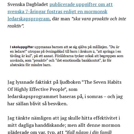
Svenska Dagbladet
publicerade uppgifter om att
svenska 7-åringar fostras enligt en mormonsk
ledarskapsprogram
, där man
”ska vara proaktiv och inte
reaktiv”.
Jag lyssnade faktiskt på ljudboken ”The Seven Habits
Of Highly Effective People”, som
ledarskapsprogrammet baseras på, i somras – och jag
har sällan blivit så besviken.
Jag tänkte nämligen att jag skulle hitta effektivitet i
mitt dagliga handdiskande; men allt denne mormon
pläderade om var, typ, att
”ifall någon i din familj