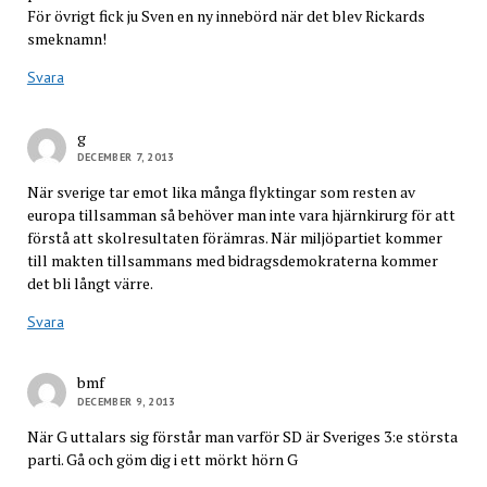
För övrigt fick ju Sven en ny innebörd när det blev Rickards
smeknamn!
Svara
g
DECEMBER 7, 2013
När sverige tar emot lika många flyktingar som resten av
europa tillsamman så behöver man inte vara hjärnkirurg för att
förstå att skolresultaten förämras. När miljöpartiet kommer
till makten tillsammans med bidragsdemokraterna kommer
det bli långt värre.
Svara
bmf
DECEMBER 9, 2013
När G uttalars sig förstår man varför SD är Sveriges 3:e största
parti. Gå och göm dig i ett mörkt hörn G