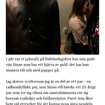
I går var vi (plural!) på födelsedagsfest hos min gode
vän Sinan som har ett hjärta av guld: det har han
numera till och med papper på.
Jag skriver vi eftersom jag är en del av ett par – en
radhusidylliskt par, som Sinan vill hävda: ett 23-årigt
par som ter sig vilsna om samtalsämnena rör sig
bortom tralloljor och bolåneräntor. Paret som åker
hem vid ettrycket för att kunna nypa sista pendeln