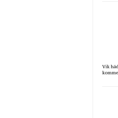
Vik häd
kommer