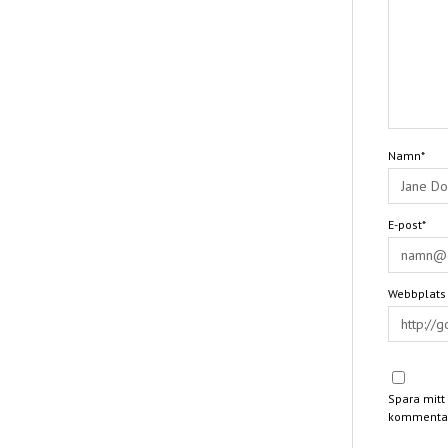
Namn*
E-post*
Webbplats
Spara mitt
kommentar