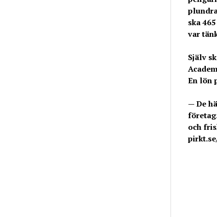
plundra
ska 465
var tänk
Själv s
Academed
En lön 
— De hä
företag
och fri
pirkt.se