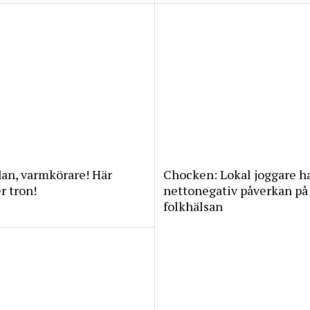
an, varmkörare! Här
Chocken: Lokal joggare h
 tron!
nettonegativ påverkan på
folkhälsan