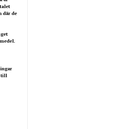
talet
m där de
get
emedel.
ningar
till