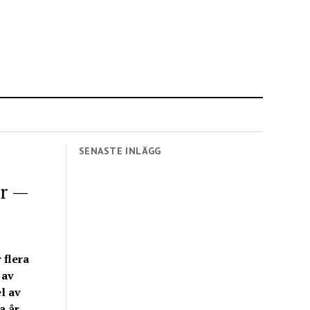
SENASTE INLÄGG
or —
 flera
 av
l av
a år