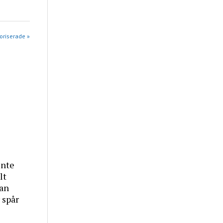
goriserade »
inte
lt
tan
 spår