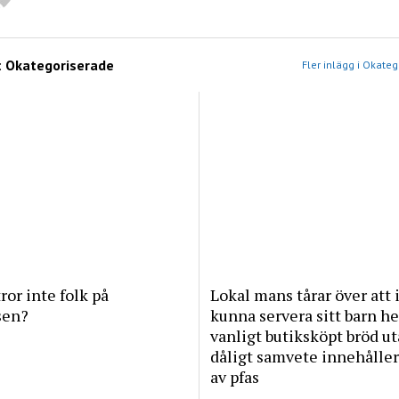
:
Okategoriserade
Fler inlägg i Okate
tror inte folk på
Lokal mans tårar över att 
sen?
kunna servera sitt barn he
vanligt butiksköpt bröd u
dåligt samvete innehåller
av pfas