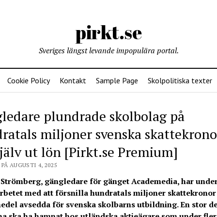
pirkt.se
Sveriges längst levande impopulära portal.
Cookie Policy
Kontakt
Sample Page
Skolpolitiska texter
ledare plundrade skolbolag på
ratals miljoner svenska skattekron
själv ut lön [Pirkt.se Premium]
PÅ AUGUSTI 4, 2025
Strömberg, gängledare för gänget Academedia, har under
 arbetet med att försnilla hundratals miljoner skattekronor
edel avsedda för svenska skolbarns utbildning. En stor de
a ska ha hamnat hos utländska aktieägare som under fler