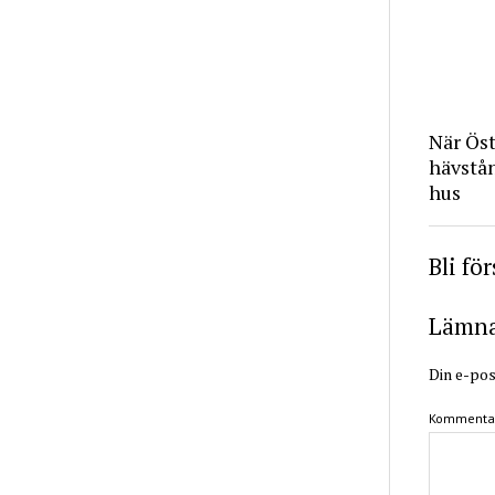
När Ös
hävstå
hus
Bli fö
Lämna 
Din e-pos
Kommenta