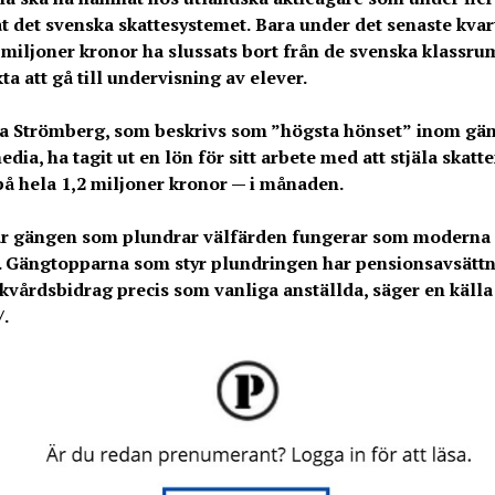
t det svenska skattesystemet.
Bara under det senaste kvar
 miljoner kronor ha slussats bort från de svenska klassru
ta att gå till undervisning av elever.
ka Strömberg, som beskrivs som ”högsta hönset”
inom gän
ia, ha tagit ut en lön för sitt arbete med att stjäla skatt
på hela 1,2 miljoner kronor — i månaden.
r gängen som plundrar välfärden fungerar som moderna
. Gängtopparna som styr plundringen har pensionsavsätt
skvårdsbidrag precis som vanliga anställda, säger en källa 
/.