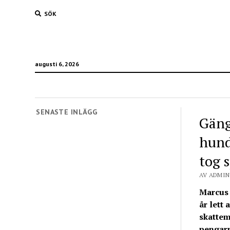
SÖK
augusti 6, 2026
SENASTE INLÄGG
Gäng
hund
tog 
AV ADMIN 
Marcus 
år lett
skattem
pengarn