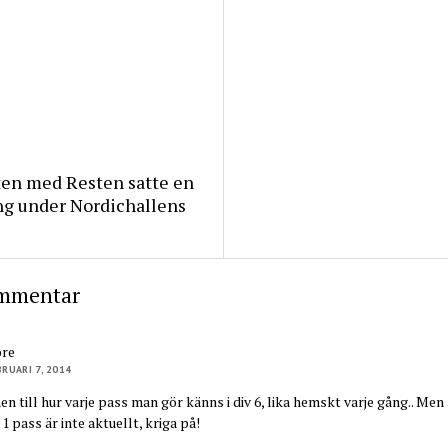
ten med Resten satte en
ng under Nordichallens
mmentar
ore
BRUARI 7, 2014
 till hur varje pass man gör känns i div 6, lika hemskt varje gång.. Men 
1 pass är inte aktuellt, kriga på!