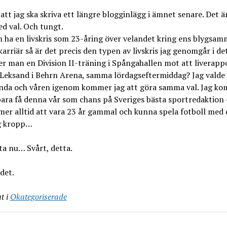
 att jag ska skriva ett längre blogginlägg i ämnet senare. Det ä
d val. Och tungt.
 ha en livskris som 23-åring över velandet kring ens blygsam
karriär så är det precis den typen av livskris jag genomgår i de
r man en Division II-träning i Spångahallen mot att liverapp
Leksand i Behrn Arena, samma lördagseftermiddag? Jag valde
nda och våren igenom kommer jag att göra samma val. Jag k
ara få denna vår som chans på Sveriges bästa sportredaktion
er alltid att vara 23 år gammal och kunna spela fotboll med
g kropp…
ta nu… Svårt, detta.
det.
t i
Okategoriserade