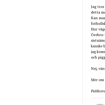
Jag tror
detta me
Kan man
fotbolls
Hur väge
Örebro-
sistnäm
kanske b
jag komm
och pig
Nej, vän
Mer om 
Publicera