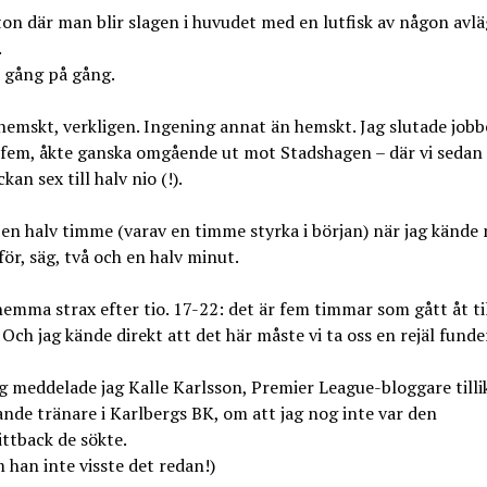
ton där man blir slagen i huvudet med en lutfisk av någon avl
.
 gång på gång.
hemskt, verkligen. Ingening annat än hemskt. Jag slutade jobb
 fem, åkte ganska omgående ut mot Stadshagen – där vi sedan
kan sex till halv nio (!).
en halv timme (varav en timme styrka i början) när jag kände
ör, säg, två och en halv minut.
hemma strax efter tio. 17-22: det är fem timmar som gått åt ti
 Och jag kände direkt att det här måste vi ta oss en rejäl funde
g meddelade jag Kalle Karlsson, Premier League-bloggare tilli
ande tränare i Karlbergs BK, om att jag nog inte var den
ttback de sökte.
han inte visste det redan!)