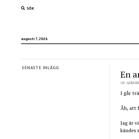
SÖK
augusti 7, 2026
SENASTE INLÄGG
En a
AV ADMIN 
I går tr
Åh, att 
Jag är v
kändes s