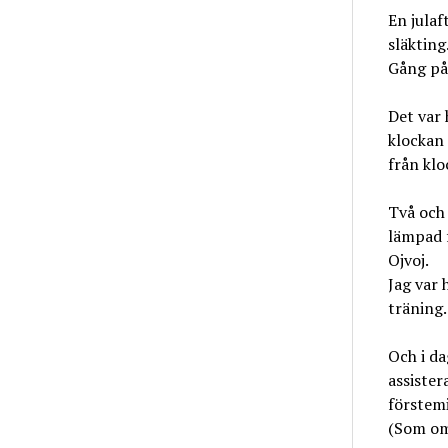
En julaf
släkting
Gång på
Det var 
klockan
från kloc
Två och 
lämpad f
Ojvoj.
Jag var 
träning.
Och i da
assister
förstemi
(Som om 