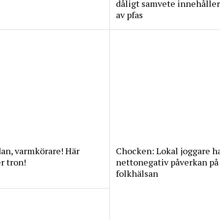
dåligt samvete innehåller
av pfas
an, varmkörare! Här
Chocken: Lokal joggare h
 tron!
nettonegativ påverkan på
folkhälsan