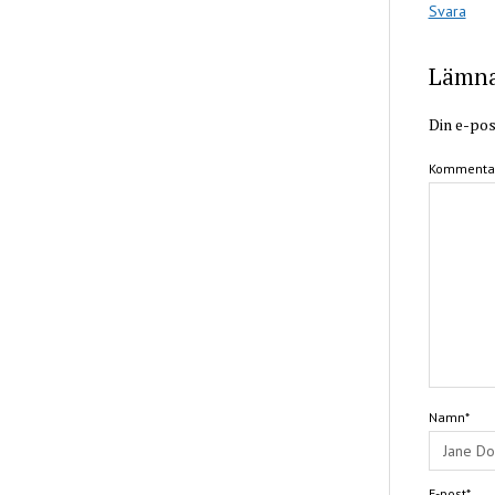
Svara
Lämna 
Din e-pos
Kommenta
Namn*
E-post*