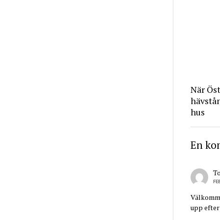
När Ös
hävstå
hus
En ko
T
FE
Välkommen
upp efter 