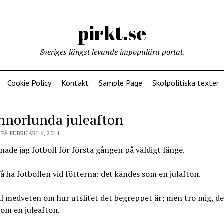
pirkt.se
Sveriges längst levande impopulära portal.
Cookie Policy
Kontakt
Sample Page
Skolpolitiska texter
nnorlunda juleafton
PÅ FEBRUARI 6, 2014
änade jag fotboll för första gången på väldigt länge.
få ha fotbollen vid fötterna: det kändes som en julafton.
äl medveten om hur utslitet det begreppet är; men tro mig, de
om en juleafton.