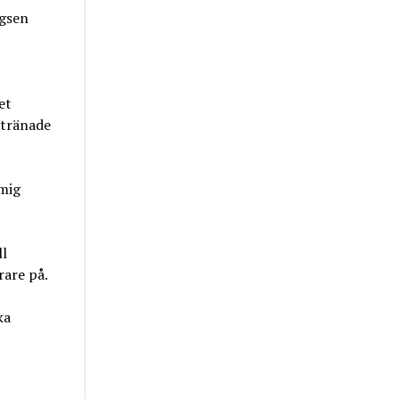
ägsen
et
 tränade
 mig
ll
rare på.
ka