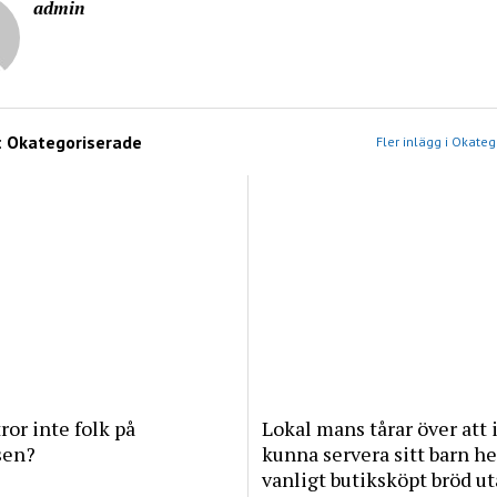
admin
:
Okategoriserade
Fler inlägg i Okate
tror inte folk på
Lokal mans tårar över att 
sen?
kunna servera sitt barn he
vanligt butiksköpt bröd u