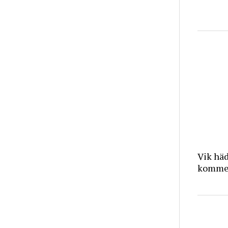
Vik häd
kommer