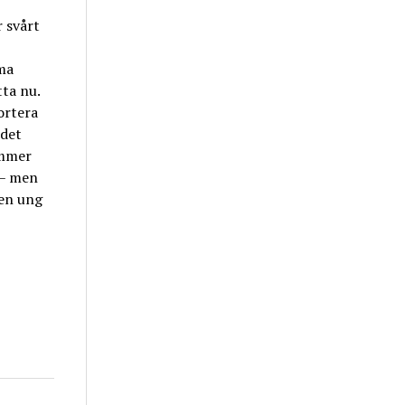
r svårt
ma
tta nu.
ortera
 det
ommer
 – men
 en ung