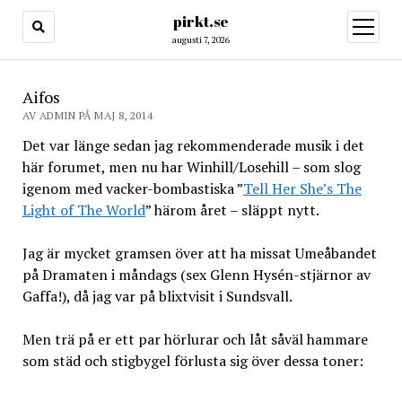
pirkt.se
öppna
meny
augusti 7, 2026
Aifos
AV ADMIN PÅ MAJ 8, 2014
Det var länge sedan jag rekommenderade musik i det
här forumet, men nu har Winhill/Losehill – som slog
igenom med vacker-bombastiska ”
Tell Her She’s The
Light of The World
” härom året – släppt nytt.
Jag är mycket gramsen över att ha missat Umeåbandet
på Dramaten i måndags (sex Glenn Hysén-stjärnor av
Gaffa!), då jag var på blixtvisit i Sundsvall.
Men trä på er ett par hörlurar och låt såväl hammare
som städ och stigbygel förlusta sig över dessa toner: