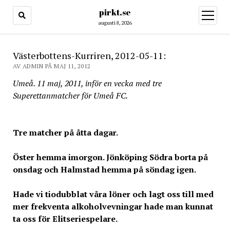
pirkt.se
öppna
meny
augusti 8, 2026
Västerbottens-Kurriren, 2012-05-11:
AV ADMIN PÅ MAJ 11, 2012
Umeå. 11 maj, 2011, inför en vecka med tre
Superettanmatcher för Umeå FC.
Tre matcher på åtta dagar.
Öster hemma imorgon. Jönköping Södra borta på
onsdag och Halmstad hemma på söndag igen.
Hade vi tiodubblat våra löner och lagt oss till med
mer frekventa alkoholvevningar hade man kunnat
ta oss för Elitseriespelare.