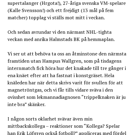
supertalanger (Hrgota!), 27-åriga svenska VM-spelare
(Kalle Svensson!) och ett frejdigt (13 mål på fem
matcher) topplag vi ställs mot mitt i veckan.
Och sedan avrundar vi den närmast NHL-tighta
veckan med anrika Halmstads BK på hemmaplan.
Vi ser ut att behöva ta oss an åtminstone den närmsta
framtiden utan Hampus Wallgren, som på tisdagens
internmatch fick höra hur det knakade till tre gånger i
ena knäet efter att ha fastnat i konstgräset. Hela
knäleden har när detta skrivs varit för svullen för att
magnetröntgas, och vi får tills vidare sväva i den
ovisshet som lekmannadiagnosen “trippelknaken är ju
inte bra” skänker.
I någon sorts oklarhet svävar även min
mittbackskollega – reaktioner som “Kollega? Spelar
han Erik Löfgren också fotboll?” appliceras med fördel