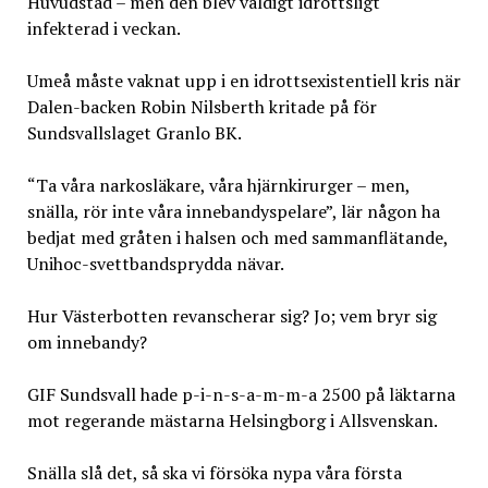
Huvudstad – men den blev väldigt idrottsligt
infekterad i veckan.
Umeå måste vaknat upp i en idrottsexistentiell kris när
Dalen-backen Robin Nilsberth kritade på för
Sundsvallslaget Granlo BK.
“Ta våra narkosläkare, våra hjärnkirurger – men,
snälla, rör inte våra innebandyspelare”, lär någon ha
bedjat med gråten i halsen och med sammanflätande,
Unihoc-svettbandsprydda nävar.
Hur Västerbotten revanscherar sig? Jo; vem bryr sig
om innebandy?
GIF Sundsvall hade p-i-n-s-a-m-m-a 2500 på läktarna
mot regerande mästarna Helsingborg i Allsvenskan.
Snälla slå det, så ska vi försöka nypa våra första