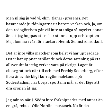
Men ni såg ju vad vi, ehm, tjänar (presens). Det
basunerade ju tidningarna ut härom veckan och, ja, om
den redogörelsen går väl inte att säga så mycket annat
än att jag hoppas att ni har stannat upp och köpt en
Majblomma i vår för stackars Henrik Sennströms skull.
Det är inte vilka matcher som helst vi har uppradade.
Öster har öppnat strålande och deras satsning på ett
allsvenskt återtåg verkar vara på riktigt. Laget är
obesegrat och när till och med Freddy Söderberg, efter
flera år av skickligt kurragömmalekande på
Söderstadion, har börjat spotta in mål är det läge att
dra öronen åt sig.
Jag minns när J-Södra inte förknippades med annat än
en grå, robust Olle Nordin-mustasch. Nu är det