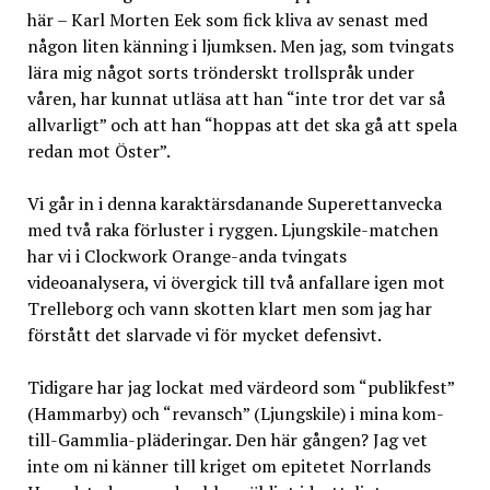
här – Karl Morten Eek som fick kliva av senast med
någon liten känning i ljumksen. Men jag, som tvingats
lära mig något sorts trönderskt trollspråk under
våren, har kunnat utläsa att han “inte tror det var så
allvarligt” och att han “hoppas att det ska gå att spela
redan mot Öster”.
Vi går in i denna karaktärsdanande Superettanvecka
med två raka förluster i ryggen. Ljungskile-matchen
har vi i Clockwork Orange-anda tvingats
videoanalysera, vi övergick till två anfallare igen mot
Trelleborg och vann skotten klart men som jag har
förstått det slarvade vi för mycket defensivt.
Tidigare har jag lockat med värdeord som “publikfest”
(Hammarby) och “revansch” (Ljungskile) i mina kom-
till-Gammlia-pläderingar. Den här gången? Jag vet
inte om ni känner till kriget om epitetet Norrlands